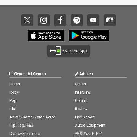
Sync the App
Genre
-
All Genres
Articles
Hi-res
Series
Rock
Interview
Pop
Column
Idol
Review
Anime/Game/Voice Actor
Live Report
Hip Hop/R&B
Audio Equipment
Dance/Electronic
先週のオトトイ