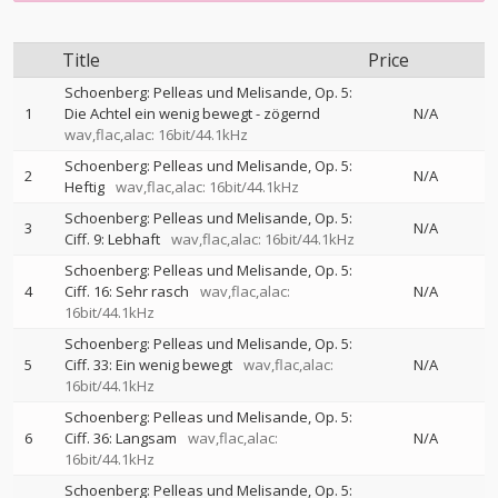
Title
Price
Schoenberg: Pelleas und Melisande, Op. 5:
1
Die Achtel ein wenig bewegt - zögernd
N/A
wav,flac,alac: 16bit/44.1kHz
Schoenberg: Pelleas und Melisande, Op. 5:
2
N/A
Heftig
wav,flac,alac: 16bit/44.1kHz
Schoenberg: Pelleas und Melisande, Op. 5:
3
N/A
Ciff. 9: Lebhaft
wav,flac,alac: 16bit/44.1kHz
Schoenberg: Pelleas und Melisande, Op. 5:
4
Ciff. 16: Sehr rasch
wav,flac,alac:
N/A
16bit/44.1kHz
Schoenberg: Pelleas und Melisande, Op. 5:
5
Ciff. 33: Ein wenig bewegt
wav,flac,alac:
N/A
16bit/44.1kHz
Schoenberg: Pelleas und Melisande, Op. 5:
6
Ciff. 36: Langsam
wav,flac,alac:
N/A
16bit/44.1kHz
Schoenberg: Pelleas und Melisande, Op. 5: