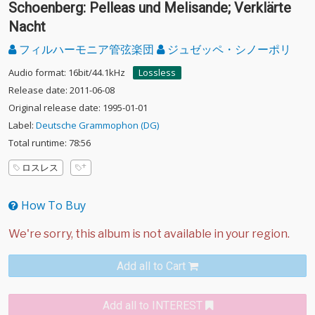
Schoenberg: Pelleas und Melisande; Verklärte
Nacht
フィルハーモニア管弦楽団
ジュゼッペ・シノーポリ
Audio format: 16bit/44.1kHz
Lossless
Release date: 2011-06-08
Original release date: 1995-01-01
Label:
Deutsche Grammophon (DG)
Total runtime: 78:56
ロスレス
How To Buy
Add all to Cart
Add all to INTEREST