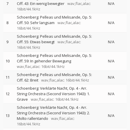
7
Ciff. 43: Ein wenig bewegter
wav,flac,alac:
N/A
16bit/44.1kHz
Schoenberg: Pelleas und Melisande, Op. 5:
8
Ciff. 50: Sehr langsam
wav,flac,alac:
N/A
16bit/44.1kHz
Schoenberg: Pelleas und Melisande, Op. 5:
9
Ciff. 55: Etwas bewegt
wav,flac,alac:
N/A
16bit/44.1kHz
Schoenberg: Pelleas und Melisande, Op. 5:
10
Ciff. 59: In gehender Bewegung
N/A
wav,flac,alac: 16bit/44.1kHz
Schoenberg: Pelleas und Melisande, Op. 5:
11
N/A
Ciff. 62: Breit
wav,flac,alac: 16bit/44.1kHz
Schoenberg: Verklärte Nacht, Op. 4 - Arr.
12
String Orchestra (Second Version 1943): 1.
N/A
Grave
wav,flac,alac: 16bit/44.1kHz
Schoenberg: Verklärte Nacht, Op. 4 - Arr.
String Orchestra (Second Version 1943): 2.
13
N/A
Molto rallentando
wav,flac,alac:
16bit/44.1kHz