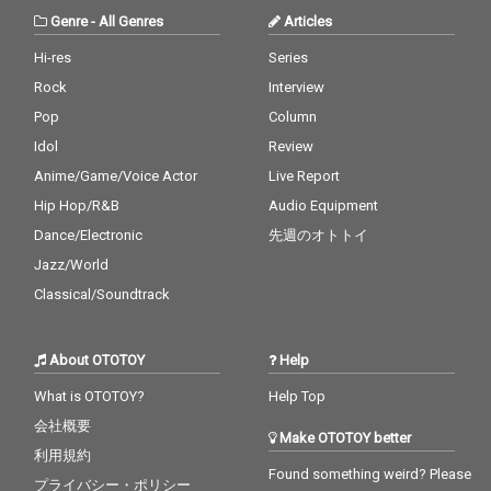
Genre
-
All Genres
Articles
Hi-res
Series
Rock
Interview
Pop
Column
Idol
Review
Anime/Game/Voice Actor
Live Report
Hip Hop/R&B
Audio Equipment
Dance/Electronic
先週のオトトイ
Jazz/World
Classical/Soundtrack
About OTOTOY
Help
What is OTOTOY?
Help Top
会社概要
Make OTOTOY better
利用規約
Found something weird? Please
プライバシー・ポリシー