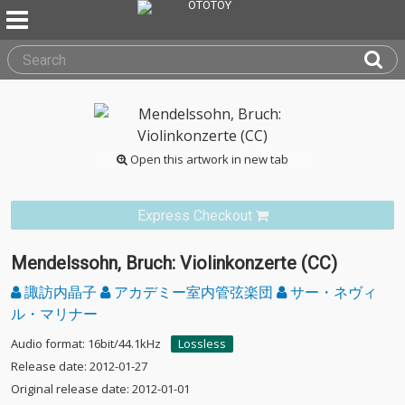
Open this artwork in new tab
Express Checkout
Mendelssohn, Bruch: Violinkonzerte (CC)
諏訪内晶子
アカデミー室内管弦楽団
サー・ネヴィ
ル・マリナー
Audio format: 16bit/44.1kHz
Lossless
Release date: 2012-01-27
Original release date: 2012-01-01