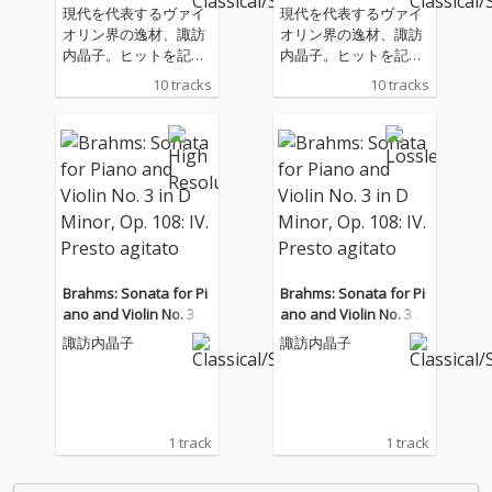
現代を代表するヴァイ
現代を代表するヴァイ
オリン界の逸材、諏訪
オリン界の逸材、諏訪
内晶子。ヒットを記録
内晶子。ヒットを記録
した『J.S.バッハ：無伴
した『J.S.バッハ：無伴
10 tracks
10 tracks
奏ヴァイオリン・ソナ
奏ヴァイオリン・ソナ
タ＆パルティータ(全
タ＆パルティータ(全
曲)』 から2 年半ぶりと
曲)』 から2 年半ぶりと
なるニュー・アルバ
なるニュー・アルバ
ム。
ム。
Brahms: Sonata for Pi
Brahms: Sonata for Pi
ano and Violin No. 3 in
ano and Violin No. 3 in
D Minor, Op. 108: IV. Pr
D Minor, Op. 108: IV. Pr
諏訪内晶子
諏訪内晶子
esto agitato
esto agitato
1 track
1 track