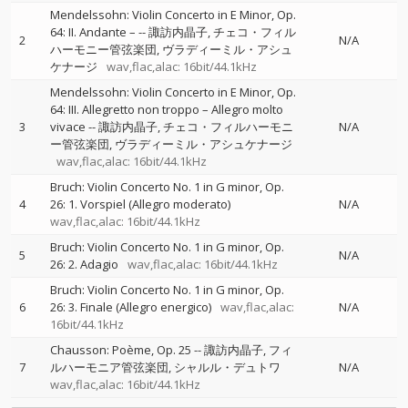
Mendelssohn: Violin Concerto in E Minor, Op.
64: II. Andante –
--
諏訪内晶子
チェコ・フィル
2
N/A
ハーモニー管弦楽団
ヴラディーミル・アシュ
ケナージ
wav,flac,alac: 16bit/44.1kHz
Mendelssohn: Violin Concerto in E Minor, Op.
64: III. Allegretto non troppo – Allegro molto
3
vivace
--
諏訪内晶子
チェコ・フィルハーモニ
N/A
ー管弦楽団
ヴラディーミル・アシュケナージ
wav,flac,alac: 16bit/44.1kHz
Bruch: Violin Concerto No. 1 in G minor, Op.
4
26: 1. Vorspiel (Allegro moderato)
N/A
wav,flac,alac: 16bit/44.1kHz
Bruch: Violin Concerto No. 1 in G minor, Op.
5
N/A
26: 2. Adagio
wav,flac,alac: 16bit/44.1kHz
Bruch: Violin Concerto No. 1 in G minor, Op.
6
26: 3. Finale (Allegro energico)
wav,flac,alac:
N/A
16bit/44.1kHz
Chausson: Poème, Op. 25
--
諏訪内晶子
フィ
7
ルハーモニア管弦楽団
シャルル・デュトワ
N/A
wav,flac,alac: 16bit/44.1kHz