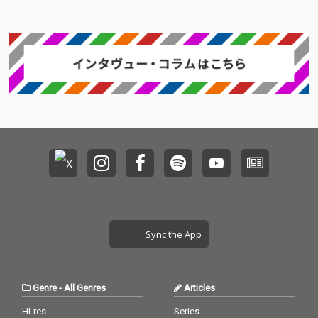
Sync the App
Genre
-
All Genres
Articles
Hi-res
Series