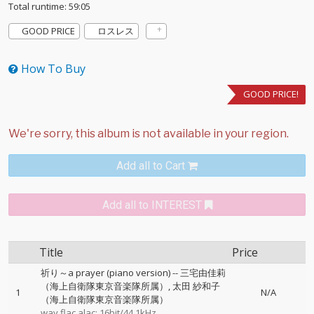
Total runtime: 59:05
GOOD PRICE
ロスレス
How To Buy
GOOD PRICE!
Add all to Cart
Add all to INTEREST
Title
Price
祈り～a prayer (piano version)
--
三宅由佳莉
（海上自衛隊東京音楽隊所属）
太田 紗和子
1
N/A
（海上自衛隊東京音楽隊所属）
wav,flac,alac: 16bit/44.1kHz