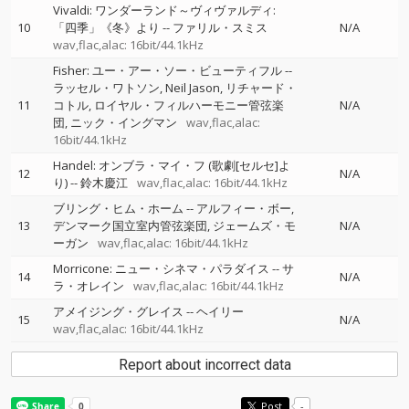
Vivaldi: ワンダーランド～ヴィヴァルディ:
10
「四季」《冬》より
--
ファリル・スミス
N/A
wav,flac,alac: 16bit/44.1kHz
Fisher: ユー・アー・ソー・ビューティフル
--
ラッセル・ワトソン
Neil Jason
リチャード・
11
コトル
ロイヤル・フィルハーモニー管弦楽
N/A
団
ニック・イングマン
wav,flac,alac:
16bit/44.1kHz
Handel: オンブラ・マイ・フ (歌劇[セルセ]よ
12
N/A
り)
--
鈴木慶江
wav,flac,alac: 16bit/44.1kHz
ブリング・ヒム・ホーム
--
アルフィー・ボー
13
デンマーク国立室内管弦楽団
ジェームズ・モ
N/A
ーガン
wav,flac,alac: 16bit/44.1kHz
Morricone: ニュー・シネマ・パラダイス
--
サ
14
N/A
ラ・オレイン
wav,flac,alac: 16bit/44.1kHz
アメイジング・グレイス
--
ヘイリー
15
N/A
wav,flac,alac: 16bit/44.1kHz
Report about incorrect data
Post
-