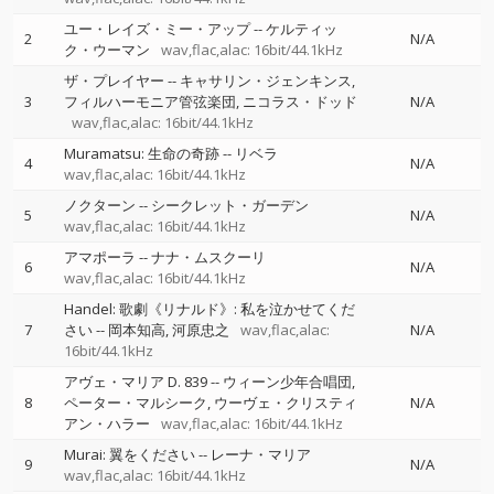
ユー・レイズ・ミー・アップ
--
ケルティッ
2
N/A
ク・ウーマン
wav,flac,alac: 16bit/44.1kHz
ザ・プレイヤー
--
キャサリン・ジェンキンス
3
フィルハーモニア管弦楽団
ニコラス・ドッド
N/A
wav,flac,alac: 16bit/44.1kHz
Muramatsu: 生命の奇跡
--
リベラ
4
N/A
wav,flac,alac: 16bit/44.1kHz
ノクターン
--
シークレット・ガーデン
5
N/A
wav,flac,alac: 16bit/44.1kHz
アマポーラ
--
ナナ・ムスクーリ
6
N/A
wav,flac,alac: 16bit/44.1kHz
Handel: 歌劇《リナルド》: 私を泣かせてくだ
7
さい
--
岡本知高
河原忠之
wav,flac,alac:
N/A
16bit/44.1kHz
アヴェ・マリア D. 839
--
ウィーン少年合唱団
8
ペーター・マルシーク
ウーヴェ・クリスティ
N/A
アン・ハラー
wav,flac,alac: 16bit/44.1kHz
Murai: 翼をください
--
レーナ・マリア
9
N/A
wav,flac,alac: 16bit/44.1kHz