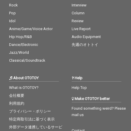
Rock
Interview
Pop
Column
Idol
Review
Anime/Game/Voice Actor
Live Report
Hip Hop/R&B
Audio Equipment
Dance/Electronic
先週のオトトイ
Jazz/World
Classical/Soundtrack
About OTOTOY
Help
What is OTOTOY?
Help Top
会社概要
Make OTOTOY better
利用規約
Found something weird? Please
プライバシー・ポリシー
mail us
特定商取引法に基づく表示
外部データ連携しているサービ
Contact