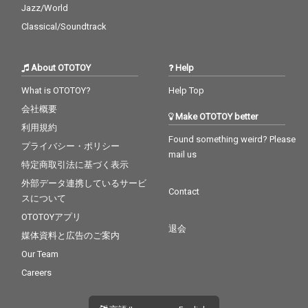
ミュージックビデオ
ミュージックビデオ
Jazz/World
は、「永遠の絆」を作
は、「永遠の絆」を作
Classical/Soundtrack
曲した村松崇継氏の出
曲した村松崇継氏の出
身地、浜松で行われ
身地、浜松で行われ
た。 村松崇継氏は、
た。 村松崇継氏は、
「彼方の光」「天使の
「彼方の光」「天使の
About OTOTOY
Help
くれた奇跡」など、リ
くれた奇跡」など、リ
What is OTOTOY?
Help Top
ベラとともに多くのヒ
ベラとともに多くのヒ
ット曲を生み出してき
ット曲を生み出してき
会社概要
Make OTOTOY better
た日本人作曲家。これ
た日本人作曲家。これ
利用規約
までの作品では、リベ
までの作品では、リベ
Found something weird? Please
ラの創設者であり、プ
ラの創設者であり、プ
プライバシー・ポリシー
mail us
ロデューサーであった
ロデューサーであった
特定商取引法に基づく表示
ロバート・プライズマ
ロバート・プライズマ
外部データ連携しているサービ
ン氏が村松作品の作詞
ン氏が村松作品の作詞
Contact
を手掛けてきたが、20
を手掛けてきたが、20
スについて
21年、天に召され、そ
21年、天に召され、そ
OTOTOYアプリ
の後のリベラを引き継
の後のリベラを引き継
退会
媒体資料と広告のご案内
いだ、元リベラメンバ
いだ、元リベラメンバ
ーで現プロデューサー
ーで現プロデューサー
Our Team
のサム・コーツが今作
のサム・コーツが今作
Careers
の作詞を手掛けた。
の作詞を手掛けた。
「ずっと変わらない真
「ずっと変わらない真
実がある」「大陸を超
実がある」「大陸を超