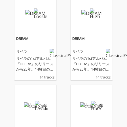
ラの歌声。 テレビや映
ラの歌声。 テレビや映
画、テーマパーク、そ
画、テーマパーク、そ
してコンサートホール
してコンサートホール
を通して、 その響きは
を通して、 その響きは
いつの間にか多くの人
いつの間にか多くの人
の記憶と結びついてい
の記憶と結びついてい
る。 本作は、日本で
る。 本作は、日本で
DREAM
DREAM
親しまれてきた代表曲
親しまれてきた代表曲
に加え、 世界各地のコ
に加え、 世界各地のコ
リベラ
リベラ
ンサートでアンコール
ンサートでアンコール
として歌われてきた
として歌われてきた
リベラの1stアルバム
リベラの1stアルバム
“その土地を代表する
“その土地を代表する
『LIBERA』のリリース
『LIBERA』のリリース
歌”を集めた来日記念ベ
歌”を集めた来日記念ベ
から25年。14枚目のオ
から25年。14枚目のオ
スト盤。 そして、2026
スト盤。 そして、2026
リジナルアルバム『Dr
リジナルアルバム『Dr
14 tracks
14 tracks
年春の来日公演のため
年春の来日公演のため
eam』は、さまざま
eam』は、さまざま
に準備された 日本の唱
に準備された 日本の唱
な“夢”が織りなす美し
な“夢”が織りなす美し
歌『さくらさくら』
歌『さくらさくら』
い作品となりました。
い作品となりました。
『ふるさと』を収録。
『ふるさと』を収録。
リストの「愛の夢」、
リストの「愛の夢」、
日本と世界を旅して
日本と世界を旅して
ベートーヴェンの「悲
ベートーヴェンの「悲
きた歌声が、 いま、日
きた歌声が、 いま、日
愴ソナタ第2楽章」、
愴ソナタ第2楽章」、
本の心にそっと触れ
本の心にそっと触れ
ドヴォルザークの「新
ドヴォルザークの「新
る。 音楽で綴られた、
る。 音楽で綴られた、
世界より第2楽章」と
世界より第2楽章」と
一通のポストカード。
一通のポストカード。
いった名曲が、リベラ
いった名曲が、リベラ