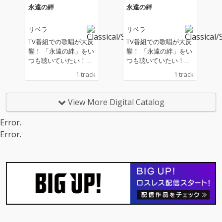
の透明感あふれるハー
の透明感あふれるハー
永遠の絆
永遠の絆
モニーと溶け合い、聴
モニーと溶け合い、聴
く人の心を優しく癒し
く人の心を優しく癒し
リベラ
リベラ
てくれます。TVでも話
てくれます。TVでも話
題となった「永遠のひ
題となった「永遠のひ
TV番組での歌唱が大反
TV番組での歌唱が大反
ととき(Merry Christma
ととき(Merry Christma
響！ 「永遠の絆」をい
響！ 「永遠の絆」をい
s Mr. Lawrenceカバ
s Mr. Lawrenceカバ
つも聴いていたい！そ
つも聴いていたい！そ
ー)」は、坂本龍一氏の
ー)」は、坂本龍一氏の
んな声にお応えして、
んな声にお応えして、
1 track
1 track
名曲に、リベラ独自の
名曲に、リベラ独自の
緊急デジタルシングル
緊急デジタルシングル
詩とハーモニーを加
詩とハーモニーを加
世界配信決定！ミュー
世界配信決定！ミュー
え、静かに心の奥深く
え、静かに心の奥深く
ジックビデオも世界同
ジックビデオも世界同
View More Digital Catalog
へと響きます。そし
へと響きます。そし
時公開。 「日比谷音楽
時公開。 「日比谷音楽
て、今年誕生から100
て、今年誕生から100
祭2023」に出演のた
祭2023」に出演のた
Error.
年を迎えるガーシュウ
年を迎えるガーシュウ
め、5月下旬から6月上
め、5月下旬から6月上
Error.
ィンの「ラプソディ・
ィンの「ラプソディ・
旬にかけて来日してい
旬にかけて来日してい
イン・ブルー」では、
イン・ブルー」では、
た、イギリスのソプラ
た、イギリスのソプラ
イギリス人作詞家レス
イギリス人作詞家レス
ノ・ボーカル・ユニッ
ノ・ボーカル・ユニッ
リー・ブリカッセが作
リー・ブリカッセが作
ト「リベラ」。 来日中
ト「リベラ」。 来日中
詞した当時注目を集め
詞した当時注目を集め
に出演した「めざまし
に出演した「めざまし
た作品に挑戦しまし
た作品に挑戦しまし
８」では、リベラ最大
８」では、リベラ最大
た。アルバムの最後
た。アルバムの最後
のヒット曲「彼方の光
のヒット曲「彼方の光
は、今こそ届けたいメ
は、今こそ届けたいメ
2023」と5月17日に発
2023」と5月17日に発
ッセージが込められた
ッセージが込められた
売された最新アルバム
売された最新アルバム
ジョン・レノンの「Ha
ジョン・レノンの「Ha
「絆 FOREVER」から
「絆 FOREVER」から