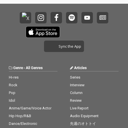
ppy Xmas (War is Ove
ppy Xmas (War is Ove
「永遠の絆」を歌唱。
「永遠の絆」を歌唱。
r)」で締めくくられま
r)」で締めくくられま
出演直後から、「朝か
出演直後から、「朝か
す。さらに、村松崇継
す。さらに、村松崇継
ら心が浄化されまし
ら心が浄化されまし
氏とロバート・プライ
氏とロバート・プライ
た」「本当に天使のよ
た」「本当に天使のよ
ズマンによる秘蔵の共
ズマンによる秘蔵の共
うな清らかな歌声」
うな清らかな歌声」
作も、新たなメンバー
作も、新たなメンバー
「透き通るような歌声
「透き通るような歌声
によって収録されてい
によって収録されてい
に涙が出た」など、感
に涙が出た」など、感
ます。このアルバムに
ます。このアルバムに
動のツイートの嵐。早
動のツイートの嵐。早
Sync the App
は、現在音楽界で活躍
は、現在音楽界で活躍
く配信で聴きたい！と
く配信で聴きたい！と
している元リベラメン
している元リベラメン
いう声に応える形で、
いう声に応える形で、
バーが、作詞作曲編曲
バーが、作詞作曲編曲
6月23日に控えたアル
6月23日に控えたアル
演奏で参加。カバーデ
演奏で参加。カバーデ
バム世界同時配信より
バム世界同時配信より
Genre
-
All Genres
Articles
ザインも元トップソリ
ザインも元トップソリ
も早く、6月21日に
も早く、6月21日に
ストの作品。リベラフ
ストの作品。リベラフ
「永遠の絆」のシング
「永遠の絆」のシング
Hi-res
Series
ァミリーにしか生み出
ァミリーにしか生み出
ルデジタル世界配信が
ルデジタル世界配信が
せない世界唯一のボー
せない世界唯一のボー
Rock
Interview
決定した。 来日時に、
決定した。 来日時に、
イソプラノによるアル
イソプラノによるアル
「永遠の絆」のミュー
「永遠の絆」のミュー
Pop
Column
バム。言葉では表現し
バム。言葉では表現し
ジックビデオの撮影も
ジックビデオの撮影も
Idol
Review
きれない、深く豊かな
きれない、深く豊かな
行っていたが、シング
行っていたが、シング
夢の世界を、リベラの
夢の世界を、リベラの
ル配信に合わせて、急
ル配信に合わせて、急
Anime/Game/Voice Actor
Live Report
ハーモニーとともに、
ハーモニーとともに、
ピッチで編集、同時に
ピッチで編集、同時に
Hip Hop/R&B
Audio Equipment
あなたの心へお届けし
あなたの心へお届けし
ミュージックビデオの
ミュージックビデオの
ます。
ます。
Dance/Electronic
先週のオトトイ
公開も決まった。 この
公開も決まった。 この