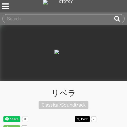
リベラ
Classical/Soundtrack
Post
-