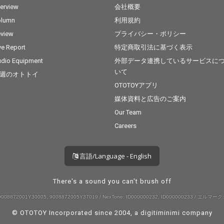
terview
会社概要
olumn
利用規約
view
プライバシー・ポリシー
ve Report
特定商取引法に基づく表示
dio Equipment
外部データ連携しているサービスに
いて
週のオトトイ
OTOTOYアプリ
媒体資料と広告のご案内
Our Team
Careers
言語/Language - English
There's a sound you can't brush off
008872001Y30005, 9008872005Y37019 / NexTone: ID000000232, ID000000233 / エルマーク:
© OTOTOY Incorporated since 2004, a
digitiminimi
company