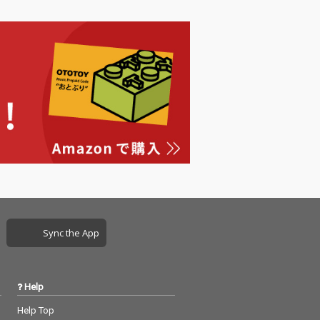
Sync the App
Help
Help Top