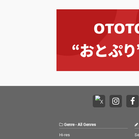
Genre
-
All Genres
Hi-res
Se