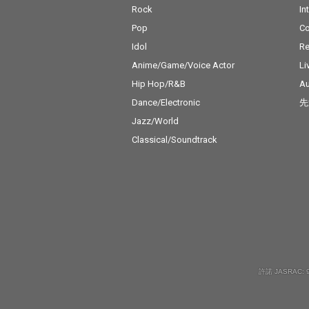
Rock
In
Pop
C
Idol
Re
Anime/Game/Voice Actor
Li
Hip Hop/R&B
Au
Dance/Electronic
先
Jazz/World
Classical/Soundtrack
許諾 JASRAC: 9