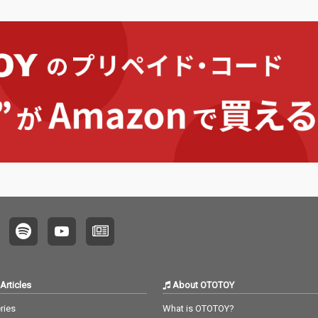
Articles
About OTOTOY
ries
What is OTOTOY?