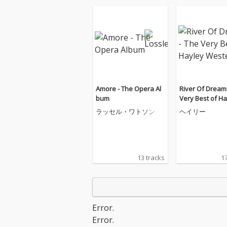
Amore - The Opera Al
River Of Dream
bum
Very Best of H
estenra
ラッセル・ワトソン
ヘイリー
13 tracks
17
Error.
Error.