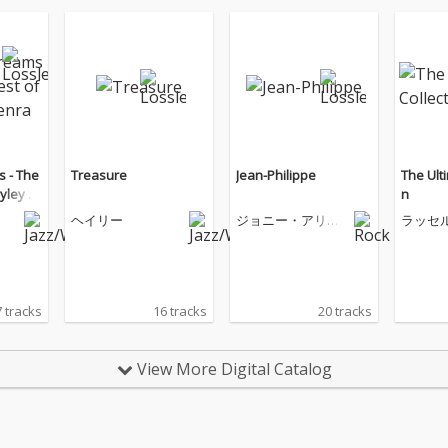
s - The
Treasure
Jean-Philippe
The Ult
ayley W
n
ヘイリー
ジョニー・アリデ
ラッセ
ィ
 tracks
16 tracks
20 tracks
View More Digital Catalog