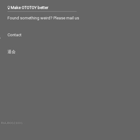
Make OTOTOY better
Found something weird? Please mail us
Contact
つ
退会
 RIAJ80023001