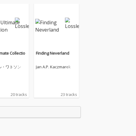
imate Collectio
Finding Neverland
ル・ワトソン
Jan A.P. Kaczmarek
20 tracks
23 tracks