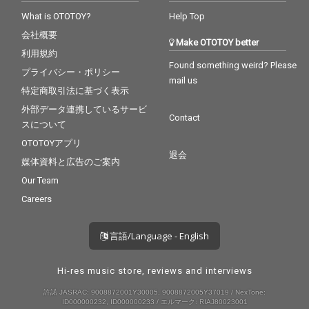
What is OTOTOY?
Help Top
会社概要
Make OTOTOY better
利用規約
Found something weird? Please
プライバシー・ポリシー
mail us
特定商取引法に基づく表示
外部データ連携しているサービ
Contact
スについて
OTOTOYアプリ
退会
媒体資料と広告のご案内
Our Team
Careers
言語/Language - English
Hi-res music store, reviews and interviews
許諾 JASRAC: 9008872001Y30005, 9008872005Y37019 / NexTone:
ID000000232, ID000000233 / エルマーク: RIAJ80023001