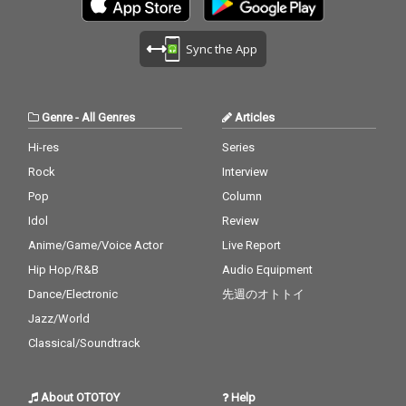
Sync the App
Genre
-
All Genres
Articles
Hi-res
Series
Rock
Interview
Pop
Column
Idol
Review
Anime/Game/Voice Actor
Live Report
Hip Hop/R&B
Audio Equipment
Dance/Electronic
先週のオトトイ
Jazz/World
Classical/Soundtrack
About OTOTOY
Help