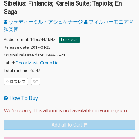
Sibelius: Finlandia; Karelia Suite; Tapiola; En
Saga
ヴラディーミル・アシュケナージ
フィルハーモニア管
弦楽団
Audio format: 16bit/44.1kHz
Lossless
Release date: 2017-04-23
Original release date: 1988-06-21
Label:
Decca Music Group Ltd.
Total runtime: 62:47
ロスレス
How To Buy
Add all to Cart