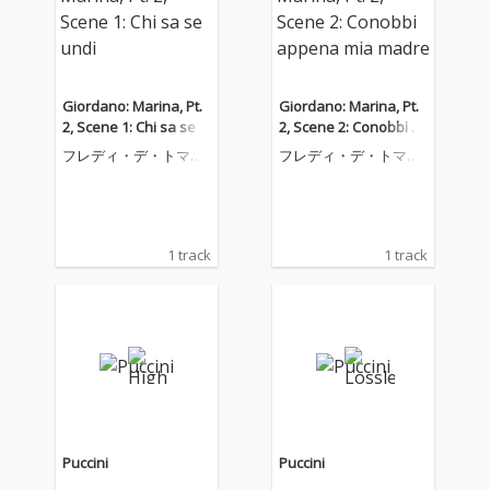
Giordano: Marina, Pt.
Giordano: Marina, Pt.
2, Scene 1: Chi sa se u
2, Scene 2: Conobbi a
ndi
ppena mia madre
フレディ・デ・トマー
フレディ・デ・トマー
ゾ
ゾ
1 track
1 track
Puccini
Puccini