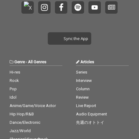
Sync the App
Genre
-
All Genres
Articles
Hi-res
Series
Rock
Interview
Pop
Column
Idol
Review
Anime/Game/Voice Actor
Live Report
Hip Hop/R&B
Audio Equipment
Dance/Electronic
先週のオトトイ
Jazz/World