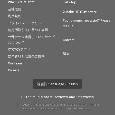
What is OTOTOY?
Help Top
会社概要
Make OTOTOY better
利用規約
Found something weird? Please
プライバシー・ポリシー
mail us
特定商取引法に基づく表示
外部データ連携しているサービ
Contact
スについて
OTOTOYアプリ
退会
媒体資料と広告のご案内
Our Team
Careers
言語/Language - English
Hi-res music store, reviews and interviews
許諾 JASRAC: 9008872001Y30005, 9008872005Y37019 / NexTone:
ID000000232, ID000000233 / エルマーク: RIAJ80023001