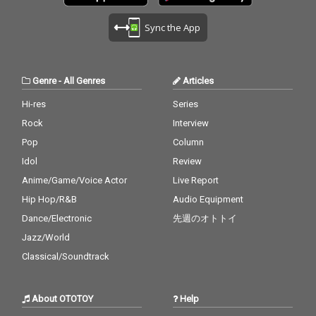
Sync the App
Genre
-
All Genres
Articles
Hi-res
Series
Rock
Interview
Pop
Column
Idol
Review
Anime/Game/Voice Actor
Live Report
Hip Hop/R&B
Audio Equipment
Dance/Electronic
先週のオトトイ
Jazz/World
Classical/Soundtrack
About OTOTOY
Help