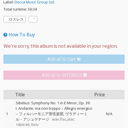
Label:
Decca Music Group Ltd.
Total runtime: 56:34
ロスレス
How To Buy
Add all to Cart
Add all to INTEREST
Title
Price
Sibelius: Symphony No. 1 in E Minor, Op. 39:
I. Andante, ma non troppo – Allegro energico
1
--
フィルハーモニア管弦楽団
ヴラディーミ
N/A
ル・アシュケナージ
wav,flac,alac:
16bit/44.1kHz