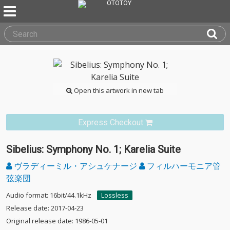
Open this artwork in new tab
Express Checkout
Sibelius: Symphony No. 1; Karelia Suite
ヴラディーミル・アシュケナージ
フィルハーモニア管
弦楽団
Audio format: 16bit/44.1kHz
Lossless
Release date: 2017-04-23
Original release date: 1986-05-01