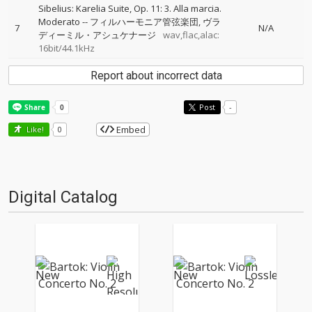
Sibelius: Karelia Suite, Op. 11: 3. Alla marcia.
Moderato
--
フィルハーモニア管弦楽団
ヴラ
7
N/A
ディーミル・アシュケナージ
wav,flac,alac:
16bit/44.1kHz
Report about incorrect data
Post
-
Embed
Like!
0
Digital Catalog