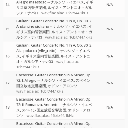
Allegro maestoso
--
ナルシソ・イエペス
イギ
14
N/A
リス室内管弦楽団
ルイス・アントニオ・ガル
シア・ナバロ
wav,flac,alac: 16bit/44.1kHz
Giuliani: Guitar Concerto No. 1 In A, Op. 30: 2.
Andantino siciliano
--
ナルシソ・イエペス
イ
15
N/A
ギリス室内管弦楽団
ルイス・アントニオ・ガ
ルシア・ナバロ
wav,flac,alac: 16bit/44.1kHz
Giuliani: Guitar Concerto No. 1 In A, Op. 30: 3.
Alla polacca (Allegretto)
--
ナルシソ・イエペ
16
ス
イギリス室内管弦楽団
ルイス・アントニ
N/A
オ・ガルシア・ナバロ
wav,flac,alac:
16bit/44.1kHz
Bacarisse: Guitar Concertino in A Minor, Op.
72: I. Allegro
--
ナルシソ・イエペス
スペイン
17
N/A
国立放送交響楽団
オドン・アロンソ
wav,flac,alac: 16bit/44.1kHz
Bacarisse: Guitar Concertino in A Minor, Op.
72: II. Romanza. Andante
--
ナルシソ・イエペ
18
N/A
ス
スペイン国立放送交響楽団
オドン・アロ
ンソ
wav,flac,alac: 16bit/44.1kHz
Bacarisse: Guitar Concertino in A Minor, Op.