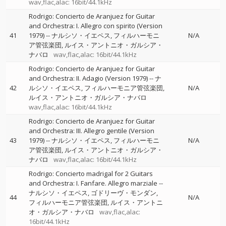
wav,flac,alac: 16bit/44.1kHz
Rodrigo: Concierto de Aranjuez for Guitar
and Orchestra: I. Allegro con spirito (Version
41
1979)
--
ナルシソ・イエペス
フィルハーモニ
N/A
ア管弦楽団
ルイス・アントニオ・ガルシア・
ナバロ
wav,flac,alac: 16bit/44.1kHz
Rodrigo: Concierto de Aranjuez for Guitar
and Orchestra: II. Adagio (Version 1979)
--
ナ
42
ルシソ・イエペス
フィルハーモニア管弦楽団
N/A
ルイス・アントニオ・ガルシア・ナバロ
wav,flac,alac: 16bit/44.1kHz
Rodrigo: Concierto de Aranjuez for Guitar
and Orchestra: III. Allegro gentile (Version
43
1979)
--
ナルシソ・イエペス
フィルハーモニ
N/A
ア管弦楽団
ルイス・アントニオ・ガルシア・
ナバロ
wav,flac,alac: 16bit/44.1kHz
Rodrigo: Concierto madrigal for 2 Guitars
and Orchestra: I. Fanfare. Allegro marziale
--
ナルシソ・イエペス
ゴドリーヴ・モンダン
44
N/A
フィルハーモニア管弦楽団
ルイス・アントニ
オ・ガルシア・ナバロ
wav,flac,alac:
16bit/44.1kHz