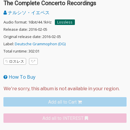
The Complete Concerto Recordings
ナルシソ・イエペス
Audio format: 16bit/44.1kHz
Lossless
Release date: 2016-02-05
Original release date: 2016-02-05
Label:
Deutsche Grammophon (DG)
Total runtime: 302:01
ロスレス
How To Buy
Add all to Cart
Add all to INTEREST