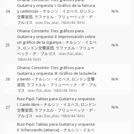
Guitarra y orquesta: I. Gráfico de la farruca
24
y cadencias
--
ナルシソ・イエペス
ロンドン
N/A
交響楽団
ラファエル・フリューベック・デ・
ブルゴス
wav,flac,alac: 16bit/44.1kHz
Ohana: Concierto: Tres gráficos para
Guitarra y orquesta: II. Improvisación sobre
un gráfico de la siguiriya
--
ナルシソ・イエペ
25
N/A
ス
ロンドン交響楽団
ラファエル・フリュー
ベック・デ・ブルゴス
wav,flac,alac:
16bit/44.1kHz
Ohana: Concierto: Tres gráficos para
Guitarra y orquesta: III. Gráfico de la bulería
26
y tiento
--
ナルシソ・イエペス
ロンドン交響
N/A
楽団
ラファエル・フリューベック・デ・ブル
ゴス
wav,flac,alac: 16bit/44.1kHz
Ruiz-Pipó: Tablas para Guitarra y orquesta:
I. Canto libre
--
ナルシソ・イエペス
ロンドン
27
N/A
交響楽団
ラファエル・フリューベック・デ・
ブルゴス
wav,flac,alac: 16bit/44.1kHz
Ruiz-Pipó: Tablas para Guitarra y orquesta:
II. Scherzando [attacca]
--
ナルシソ・イエペ