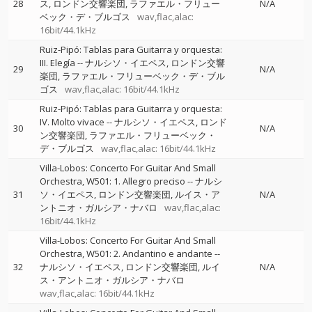
28
ス
ロンドン交響楽団
ラファエル・フリュー
N/A
ベック・デ・ブルゴス
wav,flac,alac:
16bit/44.1kHz
Ruiz-Pipó: Tablas para Guitarra y orquesta:
III. Elegía
--
ナルシソ・イエペス
ロンドン交響
29
N/A
楽団
ラファエル・フリューベック・デ・ブル
ゴス
wav,flac,alac: 16bit/44.1kHz
Ruiz-Pipó: Tablas para Guitarra y orquesta:
IV. Molto vivace
--
ナルシソ・イエペス
ロンド
30
N/A
ン交響楽団
ラファエル・フリューベック・
デ・ブルゴス
wav,flac,alac: 16bit/44.1kHz
Villa-Lobos: Concerto For Guitar And Small
Orchestra, W501: 1. Allegro preciso
--
ナルシ
31
ソ・イエペス
ロンドン交響楽団
ルイス・ア
N/A
ントニオ・ガルシア・ナバロ
wav,flac,alac:
16bit/44.1kHz
Villa-Lobos: Concerto For Guitar And Small
Orchestra, W501: 2. Andantino e andante
--
32
ナルシソ・イエペス
ロンドン交響楽団
ルイ
N/A
ス・アントニオ・ガルシア・ナバロ
wav,flac,alac: 16bit/44.1kHz