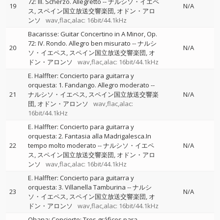
72: III. Scherzo. Allegretto
--
ナルシソ・イエペ
19
N/A
ス
スペイン国立放送交響楽団
オドン・アロ
ンソ
wav,flac,alac: 16bit/44.1kHz
Bacarisse: Guitar Concertino in A Minor, Op.
72: IV. Rondo. Allegro ben misurato
--
ナルシ
20
N/A
ソ・イエペス
スペイン国立放送交響楽団
オ
ドン・アロンソ
wav,flac,alac: 16bit/44.1kHz
E. Halffter: Concierto para guitarra y
orquesta: 1. Fandango. Allegro moderato
--
21
ナルシソ・イエペス
スペイン国立放送交響楽
N/A
団
オドン・アロンソ
wav,flac,alac:
16bit/44.1kHz
E. Halffter: Concierto para guitarra y
orquesta: 2. Fantasia alla Madrigalesca.In
22
tempo molto moderato
--
ナルシソ・イエペ
N/A
ス
スペイン国立放送交響楽団
オドン・アロ
ンソ
wav,flac,alac: 16bit/44.1kHz
E. Halffter: Concierto para guitarra y
orquesta: 3. Villanella Tamburina
--
ナルシ
23
N/A
ソ・イエペス
スペイン国立放送交響楽団
オ
ドン・アロンソ
wav,flac,alac: 16bit/44.1kHz
Ohana: Concierto: Tres gráficos para