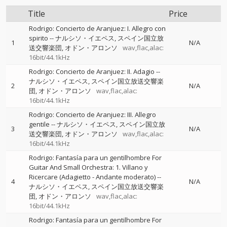
Title
Price
Rodrigo: Concierto de Aranjuez: I. Allegro con
spirito
--
ナルシソ・イエペス
スペイン国立放
1
N/A
送交響楽団
オドン・アロンソ
wav,flac,alac:
16bit/44.1kHz
Rodrigo: Concierto de Aranjuez: II. Adagio
--
ナルシソ・イエペス
スペイン国立放送交響楽
2
N/A
団
オドン・アロンソ
wav,flac,alac:
16bit/44.1kHz
Rodrigo: Concierto de Aranjuez: III. Allegro
gentile
--
ナルシソ・イエペス
スペイン国立放
3
N/A
送交響楽団
オドン・アロンソ
wav,flac,alac:
16bit/44.1kHz
Rodrigo: Fantasía para un gentilhombre For
Guitar And Small Orchestra: 1. Villano y
Ricercare (Adagietto - Andante moderato)
--
4
N/A
ナルシソ・イエペス
スペイン国立放送交響楽
団
オドン・アロンソ
wav,flac,alac:
16bit/44.1kHz
Rodrigo: Fantasía para un gentilhombre For