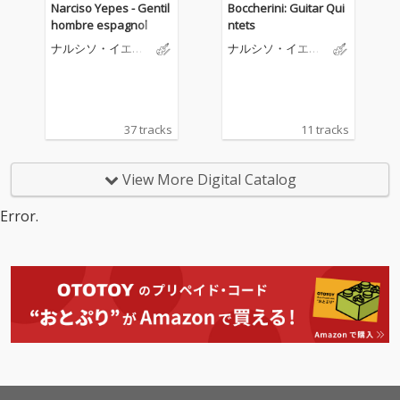
Narciso Yepes - Gentil
Boccherini: Guitar Qui
hombre espagnol
ntets
ナルシソ・イエペ
ナルシソ・イエペ
ス
ス
37 tracks
11 tracks
View More Digital Catalog
Error.