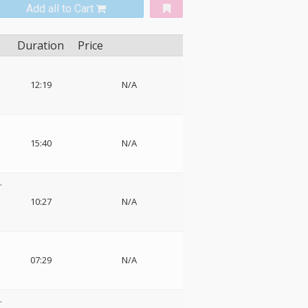
Add all to Cart
Duration
Price
12:19
N/A
15:40
N/A
.
10:27
N/A
ー
07:29
N/A
.