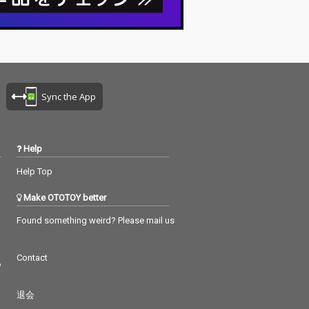
Sync the App
Help
Help Top
Make OTOTOY better
Found something weird? Please mail us
Contact
つ
退会