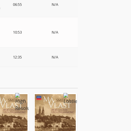
06:55
N/A
唱
シ
10:53
N/A
12:35
N/A