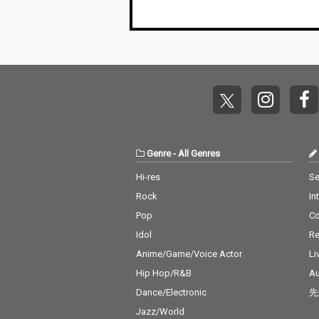
Genre
-
All Genres
Hi-res
Se
Rock
In
Pop
C
Idol
Re
Anime/Game/Voice Actor
Li
Hip Hop/R&B
Au
Dance/Electronic
先
Jazz/World