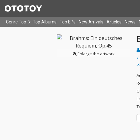
Genre Top
Top Albums
Top EPs
New Arrivals
Articles
News
Enlarge the artwork
A
R
O
L
T