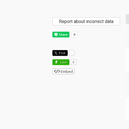
Report about incorrect data
Post
-
Like!
0
Embed