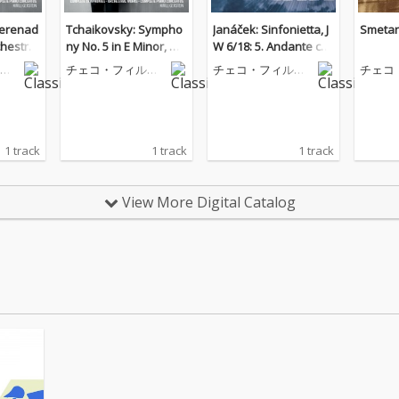
Serenad
Tchaikovsky: Sympho
Janáček: Sinfonietta, J
Smetan
chestra
ny No. 5 in E Minor, O
W 6/18: 5. Andante co
48, TH.4
p. 64, TH.29: 3. Valse: A
n moto
ハ
チェコ・フィルハ
チェコ・フィルハ
チェコ
derato
llegro moderato
団
ーモニー管弦楽団
ーモニー管弦楽団
ーモニ
e)
1 track
1 track
1 track
View More Digital Catalog