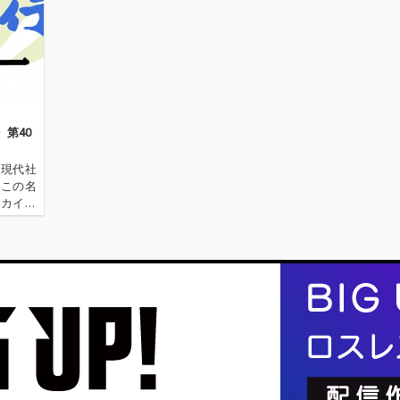
第40
の現代社
、この名
ーカイ奉
〈アーカ
源 2.