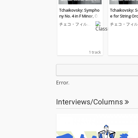
Tchaikovsky: Sympho
Tchaikovsky: 
ny No. 4 in F Minor, Op.
e for String Or
36, TH.27: 3. Scherzo: P
in C Major, Op. 
チェコ・フィルハ
チェコ・フィル
izzicato ostinato - Alle
8: 2. Valse: Mo
ーモニー管弦楽団
ーモニー管弦楽
gro
(Tempo di vals
1 track
Error.
Interviews/Columns