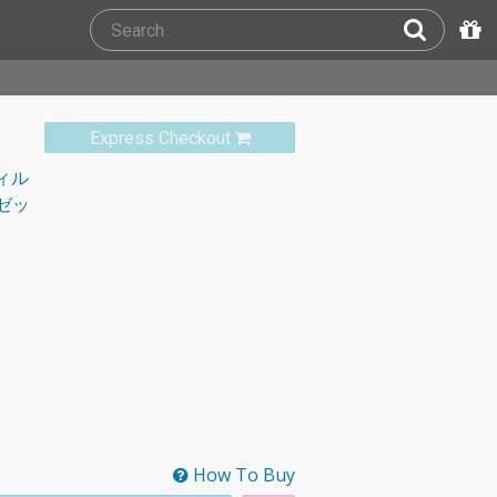
Express Checkout
ィル
ゼッ
How To Buy