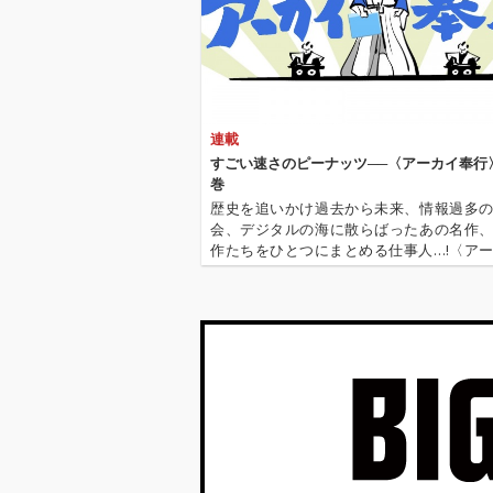
連載
すごい速さのピーナッツ──〈アーカイ奉行〉
巻
歴史を追いかけ過去から未来、情報過多
会、デジタルの海に散らばったあの名作
作たちをひとつにまとめる仕事人…!〈ア
行〉が今日もデジタルの乱世を治める…!'''
イ奉行〉とは…'''1.過去作の最新リマスター音
これまで未配信…