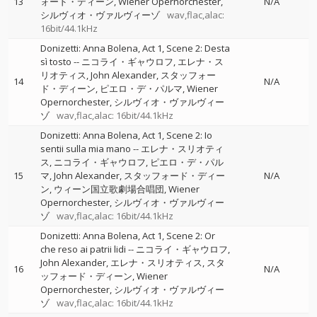
13
ォード・ディーン
Wiener Opernorchester
N/A
シルヴィオ・ヴァルヴィーゾ
wav,flac,alac:
16bit/44.1kHz
Donizetti: Anna Bolena, Act 1, Scene 2: Desta
sì tosto
--
ニコライ・ギャウロフ
エレナ・ス
リオティス
John Alexander
スタッフォー
14
N/A
ド・ディーン
ピエロ・デ・パルマ
Wiener
Opernorchester
シルヴィオ・ヴァルヴィー
ゾ
wav,flac,alac: 16bit/44.1kHz
Donizetti: Anna Bolena, Act 1, Scene 2: Io
sentii sulla mia mano
--
エレナ・スリオティ
ス
ニコライ・ギャウロフ
ピエロ・デ・パル
15
マ
John Alexander
スタッフォード・ディー
N/A
ン
ウィーン国立歌劇場合唱団
Wiener
Opernorchester
シルヴィオ・ヴァルヴィー
ゾ
wav,flac,alac: 16bit/44.1kHz
Donizetti: Anna Bolena, Act 1, Scene 2: Or
che reso ai patrii lidi
--
ニコライ・ギャウロフ
John Alexander
エレナ・スリオティス
スタ
16
N/A
ッフォード・ディーン
Wiener
Opernorchester
シルヴィオ・ヴァルヴィー
ゾ
wav,flac,alac: 16bit/44.1kHz