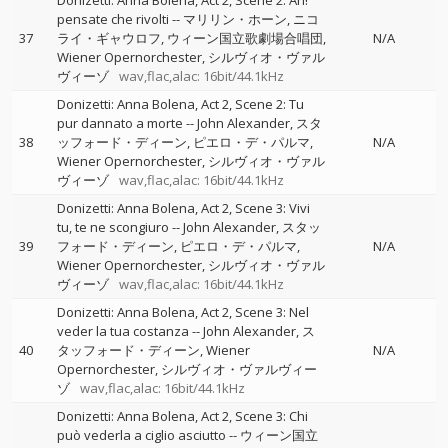
Donizetti: Anna Bolena, Act 2, Scene 2: Ah!
pensate che rivolti
--
マリリン・ホーン
ニコ
37
ライ・ギャウロフ
ウィーン国立歌劇場合唱団
N/A
Wiener Opernorchester
シルヴィオ・ヴァル
ヴィーゾ
wav,flac,alac: 16bit/44.1kHz
Donizetti: Anna Bolena, Act 2, Scene 2: Tu
pur dannato a morte
--
John Alexander
スタ
38
ッフォード・ディーン
ピエロ・デ・パルマ
N/A
Wiener Opernorchester
シルヴィオ・ヴァル
ヴィーゾ
wav,flac,alac: 16bit/44.1kHz
Donizetti: Anna Bolena, Act 2, Scene 3: Vivi
tu, te ne scongiuro
--
John Alexander
スタッ
39
フォード・ディーン
ピエロ・デ・パルマ
N/A
Wiener Opernorchester
シルヴィオ・ヴァル
ヴィーゾ
wav,flac,alac: 16bit/44.1kHz
Donizetti: Anna Bolena, Act 2, Scene 3: Nel
veder la tua costanza
--
John Alexander
ス
40
タッフォード・ディーン
Wiener
N/A
Opernorchester
シルヴィオ・ヴァルヴィー
ゾ
wav,flac,alac: 16bit/44.1kHz
Donizetti: Anna Bolena, Act 2, Scene 3: Chi
può vederla a ciglio asciutto
--
ウィーン国立