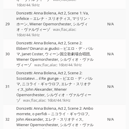
16bit/44.1kHz
Donizetti: Anna Bolena, Act 2, Scene 1: Va,
infelice
--
エレナ・スリオティス
マリリン・
29
ホーン
Wiener Opernorchester
シルヴィ
N/A
オ・ヴァルヴィーゾ
wav,flac,alac:
16bit/44.1kHz
Donizetti: Anna Bolena, Act 2, Scene 2:
Ebben? Dinanzi ai giudici
--
ピエロ・デ・パル
30
マ
Janet Coster
ウィーン国立歌劇場合唱団
N/A
Wiener Opernorchester
シルヴィオ・ヴァル
ヴィーゾ
wav,flac,alac: 16bit/44.1kHz
Donizetti: Anna Bolena, Act 2, Scene 2:
Scostatevi ... il Re giunge
--
ピエロ・デ・パル
マ
ニコライ・ギャウロフ
エレナ・スリオテ
31
N/A
ィス
John Alexander
Wiener
Opernorchester
シルヴィオ・ヴァルヴィー
ゾ
wav,flac,alac: 16bit/44.1kHz
Donizetti: Anna Bolena, Act 2, Scene 2: Ambo
morrete, o perfidi
--
ニコライ・ギャウロフ
32
John Alexander
エレナ・スリオティス
N/A
Wiener Opernorchester
シルヴィオ・ヴァル