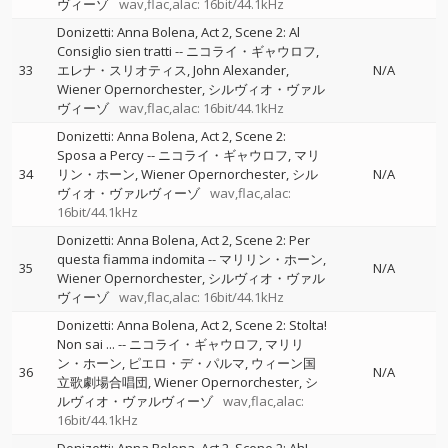
ヴィーゾ
wav,flac,alac: 16bit/44.1kHz
Donizetti: Anna Bolena, Act 2, Scene 2: Al
Consiglio sien tratti
--
ニコライ・ギャウロフ
33
エレナ・スリオティス
John Alexander
N/A
Wiener Opernorchester
シルヴィオ・ヴァル
ヴィーゾ
wav,flac,alac: 16bit/44.1kHz
Donizetti: Anna Bolena, Act 2, Scene 2:
Sposa a Percy
--
ニコライ・ギャウロフ
マリ
34
リン・ホーン
Wiener Opernorchester
シル
N/A
ヴィオ・ヴァルヴィーゾ
wav,flac,alac:
16bit/44.1kHz
Donizetti: Anna Bolena, Act 2, Scene 2: Per
questa fiamma indomita
--
マリリン・ホーン
35
N/A
Wiener Opernorchester
シルヴィオ・ヴァル
ヴィーゾ
wav,flac,alac: 16bit/44.1kHz
Donizetti: Anna Bolena, Act 2, Scene 2: Stolta!
Non sai ...
--
ニコライ・ギャウロフ
マリリ
ン・ホーン
ピエロ・デ・パルマ
ウィーン国
36
N/A
立歌劇場合唱団
Wiener Opernorchester
シ
ルヴィオ・ヴァルヴィーゾ
wav,flac,alac:
16bit/44.1kHz