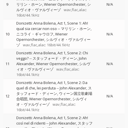
9
リリン・ホーン
Wiener Opernorchester
シ
N/A
ルヴィオ・ヴァルヴィーゾ
wav,flac,alac:
16bit/44.1kHz
Donizetti: Anna Bolena, Act 1, Scene 1: Ah!
qual sia cercar non oso
--
マリリン・ホーン
10
ニコライ・ギャウロフ
Wiener
N/A
Opernorchester
シルヴィオ・ヴァルヴィー
ゾ
wav,flac,alac: 16bit/44.1kHz
Donizetti: Anna Bolena, Act 1, Scene 2: Chi
veggo?
--
スタッフォード・ディーン
John
11
Alexander
Wiener Opernorchester
シルヴ
N/A
ィオ・ヴァルヴィーゾ
wav,flac,alac:
16bit/44.1kHz
Donizetti: Anna Bolena, Act 1, Scene 2: Da
quel dì che, lei perduta
--
John Alexander
ス
タッフォード・ディーン
ウィーン国立歌劇場
12
N/A
合唱団
Wiener Opernorchester
シルヴィ
オ・ヴァルヴィーゾ
wav,flac,alac:
16bit/44.1kHz
Donizetti: Anna Bolena, Act 1, Scene 2: Ah!
così nel dì ridenti
--
John Alexander
スタッフ