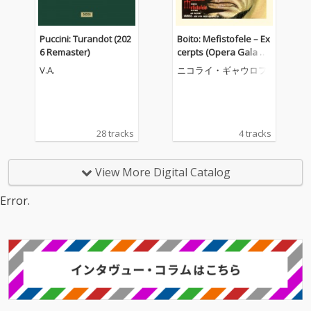
Puccini: Turandot (202
Boito: Mefistofele – Ex
6 Remaster)
cerpts (Opera Gala –
Volume 4)
V.A.
ニコライ・ギャウロフ
28 tracks
4 tracks
View More Digital Catalog
Error.