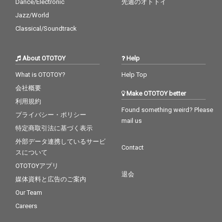
Dance/Electronic
先週のオトトイ
Jazz/World
Classical/Soundtrack
About OTOTOY
Help
What is OTOTOY?
Help Top
会社概要
Make OTOTOY better
利用規約
Found something weird? Please
プライバシー・ポリシー
mail us
特定商取引法に基づく表示
外部データ連携しているサービ
Contact
スについて
OTOTOYアプリ
退会
媒体資料と広告のご案内
Our Team
Careers