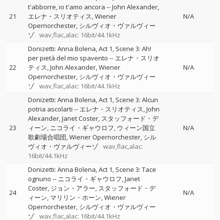
t'abborre, io t'amo ancora
--
John Alexander
21
エレナ・スリオティス
Wiener
N/A
Opernorchester
シルヴィオ・ヴァルヴィー
ゾ
wav,flac,alac: 16bit/44.1kHz
Donizetti: Anna Bolena, Act 1, Scene 3: Ah!
per pietà del mio spavento
--
エレナ・スリオ
22
ティス
John Alexander
Wiener
N/A
Opernorchester
シルヴィオ・ヴァルヴィー
ゾ
wav,flac,alac: 16bit/44.1kHz
Donizetti: Anna Bolena, Act 1, Scene 3: Alcun
potria ascolarti
--
エレナ・スリオティス
John
Alexander
Janet Coster
スタッフォード・デ
23
ィーン
ニコライ・ギャウロフ
ウィーン国立
N/A
歌劇場合唱団
Wiener Opernorchester
シル
ヴィオ・ヴァルヴィーゾ
wav,flac,alac:
16bit/44.1kHz
Donizetti: Anna Bolena, Act 1, Scene 3: Tace
ognuno
--
ニコライ・ギャウロフ
Janet
Coster
ジョン・アラー
スタッフォード・デ
24
N/A
ィーン
マリリン・ホーン
Wiener
Opernorchester
シルヴィオ・ヴァルヴィー
ゾ
wav,flac,alac: 16bit/44.1kHz