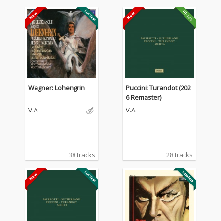
Wagner: Lohengrin
Puccini: Turandot (202
6 Remaster)
V.A.
V.A.
38 tracks
28 tracks