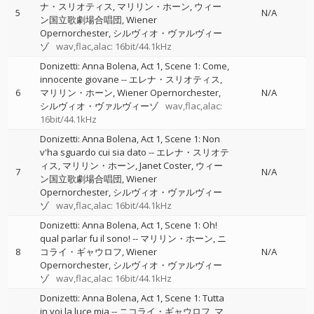
ナ・スリオティス
マリリン・ホーン
ウィー
5
N/A
ン国立歌劇場合唱団
Wiener
Opernorchester
シルヴィオ・ヴァルヴィー
ゾ
wav,flac,alac: 16bit/44.1kHz
Donizetti: Anna Bolena, Act 1, Scene 1: Come,
innocente giovane
--
エレナ・スリオティス
6
マリリン・ホーン
Wiener Opernorchester
N/A
シルヴィオ・ヴァルヴィーゾ
wav,flac,alac:
16bit/44.1kHz
Donizetti: Anna Bolena, Act 1, Scene 1: Non
v'ha sguardo cui sia dato
--
エレナ・スリオテ
ィス
マリリン・ホーン
Janet Coster
ウィー
7
N/A
ン国立歌劇場合唱団
Wiener
Opernorchester
シルヴィオ・ヴァルヴィー
ゾ
wav,flac,alac: 16bit/44.1kHz
Donizetti: Anna Bolena, Act 1, Scene 1: Oh!
qual parlar fu il sono!
--
マリリン・ホーン
ニ
8
コライ・ギャウロフ
Wiener
N/A
Opernorchester
シルヴィオ・ヴァルヴィー
ゾ
wav,flac,alac: 16bit/44.1kHz
Donizetti: Anna Bolena, Act 1, Scene 1: Tutta
in voi la luce mia
--
ニコライ・ギャウロフ
マ