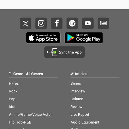
Sync the App
Genre
-
All Genres
Articles
Hi-res
Series
Rock
Interview
Pop
Column
Idol
Review
Anime/Game/Voice Actor
Live Report
Hip Hop/R&B
Audio Equipment