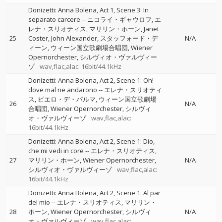
Donizetti: Anna Bolena, Act 1, Scene 3: In
separato carcere
--
ニコライ・ギャウロフ
エ
レナ・スリオティス
マリリン・ホーン
Janet
25
Coster
John Alexander
スタッフォード・デ
N/A
ィーン
ウィーン国立歌劇場合唱団
Wiener
Opernorchester
シルヴィオ・ヴァルヴィー
ゾ
wav,flac,alac: 16bit/44.1kHz
Donizetti: Anna Bolena, Act 2, Scene 1: Oh!
dove mal ne andarono
--
エレナ・スリオティ
ス
ピエロ・デ・パルマ
ウィーン国立歌劇場
26
N/A
合唱団
Wiener Opernorchester
シルヴィ
オ・ヴァルヴィーゾ
wav,flac,alac:
16bit/44.1kHz
Donizetti: Anna Bolena, Act 2, Scene 1: Dio,
che mi vedi in core
--
エレナ・スリオティス
27
マリリン・ホーン
Wiener Opernorchester
N/A
シルヴィオ・ヴァルヴィーゾ
wav,flac,alac:
16bit/44.1kHz
Donizetti: Anna Bolena, Act 2, Scene 1: Al par
del mio
--
エレナ・スリオティス
マリリン・
28
ホーン
Wiener Opernorchester
シルヴィ
N/A
オ・ヴァルヴィーゾ
wav,flac,alac: