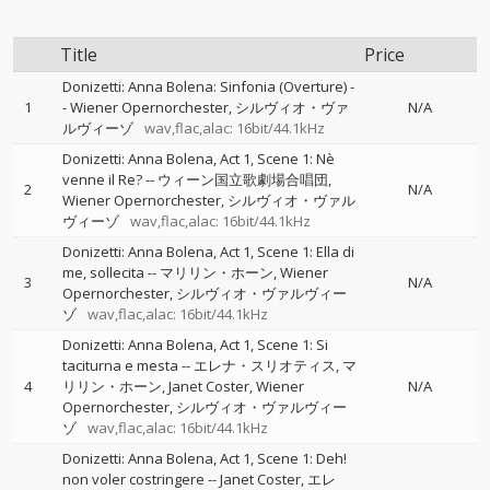
Title
Price
Donizetti: Anna Bolena: Sinfonia (Overture)
-
1
-
Wiener Opernorchester
シルヴィオ・ヴァ
N/A
ルヴィーゾ
wav,flac,alac: 16bit/44.1kHz
Donizetti: Anna Bolena, Act 1, Scene 1: Nè
venne il Re?
--
ウィーン国立歌劇場合唱団
2
N/A
Wiener Opernorchester
シルヴィオ・ヴァル
ヴィーゾ
wav,flac,alac: 16bit/44.1kHz
Donizetti: Anna Bolena, Act 1, Scene 1: Ella di
me, sollecita
--
マリリン・ホーン
Wiener
3
N/A
Opernorchester
シルヴィオ・ヴァルヴィー
ゾ
wav,flac,alac: 16bit/44.1kHz
Donizetti: Anna Bolena, Act 1, Scene 1: Si
taciturna e mesta
--
エレナ・スリオティス
マ
4
リリン・ホーン
Janet Coster
Wiener
N/A
Opernorchester
シルヴィオ・ヴァルヴィー
ゾ
wav,flac,alac: 16bit/44.1kHz
Donizetti: Anna Bolena, Act 1, Scene 1: Deh!
non voler costringere
--
Janet Coster
エレ