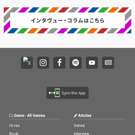
Sync the App
Genre
-
All Genres
Articles
Hi-res
Series
Rock
Interview