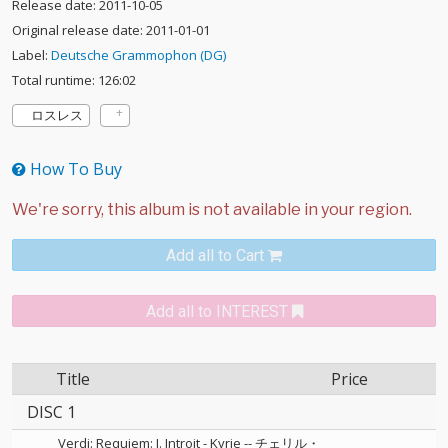
Release date: 2011-10-05
Original release date: 2011-01-01
Label:
Deutsche Grammophon (DG)
Total runtime: 126:02
ロスレス
How To Buy
Add all to Cart
Add all to INTEREST
Title
Price
DISC 1
Verdi: Requiem: I. Introit - Kyrie
--
チェリル・