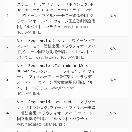
ステューダー
マリヤーナ・リポヴシェク
ホ
セ・カレーラス
ルッジェーロ・ライモンデ
1
ィ
ウィーン・フィルハーモニー管弦楽団
ク
N/A
ラウディオ・アバド
ウィーン国立歌劇場合唱
団
ノルベルト・バラチュ
wav,flac,alac:
16bit/44.1kHz
Verdi: Requiem: IIa. Dies irae
--
ウィーン・フ
ィルハーモニー管弦楽団
クラウディオ・アバ
2
N/A
ド
ウィーン国立歌劇場合唱団
ノルベルト・
バラチュ
wav,flac,alac: 16bit/44.1kHz
Verdi: Requiem: IIb-c. Tuba mirum - Mors
stupebit
--
ルッジェーロ・ライモンディ
ウィ
ーン・フィルハーモニー管弦楽団
クラウディ
3
N/A
オ・アバド
ウィーン国立歌劇場合唱団
ノル
ベルト・バラチュ
wav,flac,alac:
16bit/44.1kHz
Verdi: Requiem: IId. Liber scriptus
--
マリヤー
ナ・リポヴシェク
ウィーン・フィルハーモニ
4
ー管弦楽団
クラウディオ・アバド
ウィーン
N/A
国立歌劇場合唱団
ノルベルト・バラチュ
wav,flac,alac: 16bit/44.1kHz