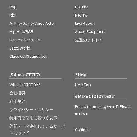
Pop
Column
Idol
Review
Anime/Game/Voice Actor
Live Report
Hip Hop/R&B
Audio Equipment
Dance/Electronic
先週のオトトイ
Jazz/World
Classical/Soundtrack
About OTOTOY
Help
What is OTOTOY?
Help Top
会社概要
Make OTOTOY better
利用規約
Found something weird? Please
プライバシー・ポリシー
mail us
特定商取引法に基づく表示
外部データ連携しているサービ
Contact
スについて