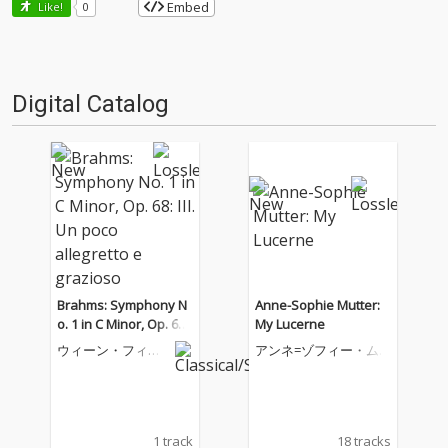
Embed
Like!
0
Digital Catalog
Brahms: Symphony N
Anne-Sophie Mutter:
o. 1 in C Minor, Op. 68:
My Lucerne
III. Un poco allegretto
ウィーン・フィル
アンネ=ゾフィー・ム
e grazioso
ハーモニー管弦楽
ター
団
1 track
18 tracks