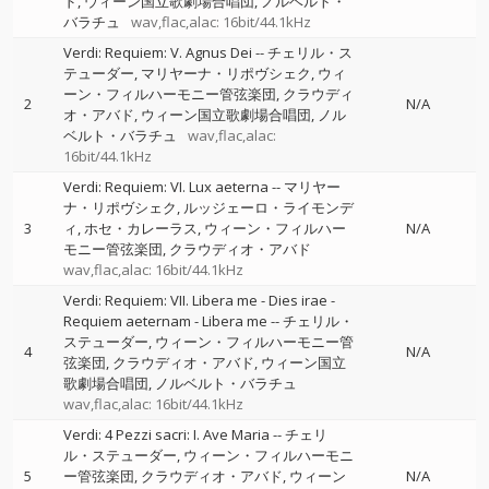
ド
ウィーン国立歌劇場合唱団
ノルベルト・
バラチュ
wav,flac,alac: 16bit/44.1kHz
Verdi: Requiem: V. Agnus Dei
--
チェリル・ス
テューダー
マリヤーナ・リポヴシェク
ウィ
ーン・フィルハーモニー管弦楽団
クラウディ
2
N/A
オ・アバド
ウィーン国立歌劇場合唱団
ノル
ベルト・バラチュ
wav,flac,alac:
16bit/44.1kHz
Verdi: Requiem: VI. Lux aeterna
--
マリヤー
ナ・リポヴシェク
ルッジェーロ・ライモンデ
3
ィ
ホセ・カレーラス
ウィーン・フィルハー
N/A
モニー管弦楽団
クラウディオ・アバド
wav,flac,alac: 16bit/44.1kHz
Verdi: Requiem: VII. Libera me - Dies irae -
Requiem aeternam - Libera me
--
チェリル・
ステューダー
ウィーン・フィルハーモニー管
4
N/A
弦楽団
クラウディオ・アバド
ウィーン国立
歌劇場合唱団
ノルベルト・バラチュ
wav,flac,alac: 16bit/44.1kHz
Verdi: 4 Pezzi sacri: I. Ave Maria
--
チェリ
ル・ステューダー
ウィーン・フィルハーモニ
5
ー管弦楽団
クラウディオ・アバド
ウィーン
N/A