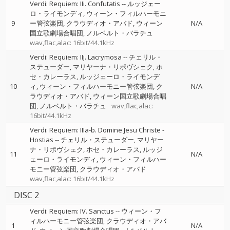
Verdi: Requiem: IIi. Confutatis
--
ルッジェー
ロ・ライモンディ
ウィーン・フィルハーモニ
9
ー管弦楽団
クラウディオ・アバド
ウィーン
N/A
国立歌劇場合唱団
ノルベルト・バラチュ
wav,flac,alac: 16bit/44.1kHz
Verdi: Requiem: IIj. Lacrymosa
--
チェリル・
ステューダー
マリヤーナ・リポヴシェク
ホ
セ・カレーラス
ルッジェーロ・ライモンデ
10
ィ
ウィーン・フィルハーモニー管弦楽団
ク
N/A
ラウディオ・アバド
ウィーン国立歌劇場合唱
団
ノルベルト・バラチュ
wav,flac,alac:
16bit/44.1kHz
Verdi: Requiem: IIIa-b. Domine Jesu Christe -
Hostias
--
チェリル・ステューダー
マリヤー
ナ・リポヴシェク
ホセ・カレーラス
ルッジ
11
N/A
ェーロ・ライモンディ
ウィーン・フィルハー
モニー管弦楽団
クラウディオ・アバド
wav,flac,alac: 16bit/44.1kHz
DISC 2
Verdi: Requiem: IV. Sanctus
--
ウィーン・フ
ィルハーモニー管弦楽団
クラウディオ・アバ
1
N/A