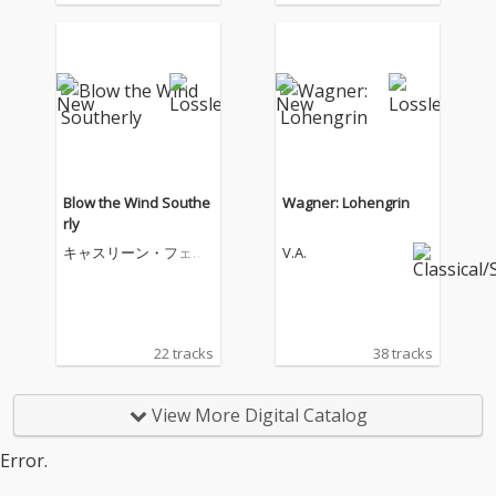
Blow the Wind Southe
Wagner: Lohengrin
rly
キャスリーン・フェリ
V.A.
アー
22 tracks
38 tracks
View More Digital Catalog
Error.