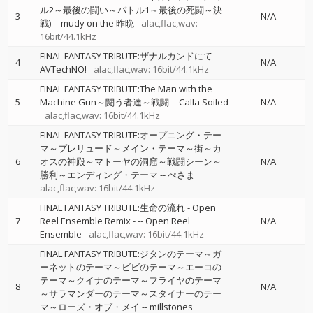
ル2～最後の闘い～バトル1～最後の死闘～決
3
N/A
戦)
--
mudy on the 昨晩
alac,flac,wav:
16bit/44.1kHz
FINAL FANTASY TRIBUTE:ザナルカンドにて
--
4
N/A
AVTechNO!
alac,flac,wav: 16bit/44.1kHz
FINAL FANTASY TRIBUTE:The Man with the
5
Machine Gun～闘う者達～戦闘
--
Calla Soiled
N/A
alac,flac,wav: 16bit/44.1kHz
FINAL FANTASY TRIBUTE:オープニング・テー
マ～プレリュード～メイン・テーマ～街～カ
6
オスの神殿～マトーヤの洞窟～戦闘シーン～
N/A
勝利～エンディング・テーマ
--
ぺさま
alac,flac,wav: 16bit/44.1kHz
FINAL FANTASY TRIBUTE:生命の流れ - Open
7
Reel Ensemble Remix -
--
Open Reel
N/A
Ensemble
alac,flac,wav: 16bit/44.1kHz
FINAL FANTASY TRIBUTE:ジタンのテーマ～ガ
ーネットのテーマ～ビビのテーマ～エーコの
テーマ～クイナのテーマ～フライヤのテーマ
8
N/A
～サラマンダーのテーマ～スタイナーのテー
マ～ローズ・オブ・メイ
--
millstones