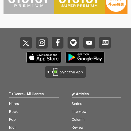
hira/ Chocoholic/ Terr
y McGowan
Sync the App
Genre
-
All Genres
Articles
Hi-res
Series
Rock
Interview
Pop
Column
Idol
Review