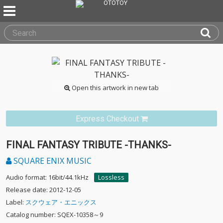
Open this artwork in new tab
Express Checkout
FINAL FANTASY TRIBUTE -THANKS-
SQUARE ENIX MUSIC
Audio format: 16bit/44.1kHz
Lossless
Release date: 2012-12-05
Label:
スクウェア・エニックス
Catalog number: SQEX-10358～9