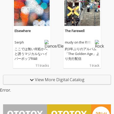
て」「シーモアバト
ル」「いつか終わる
夢」など、『ファイナ
ルファンタジーX』を
彩る名曲たちが、ディ
ープハウスの深い残響
Elsewhere
The Farewell
と溶け合うアレンジア
ルバムです。 洗練され
Serph
mudy on the 昨晩
たビートで構築された
全12曲が、あの日の音
ここでは無い何処かへ
約3年ぶりのアルバム
楽の記憶を、鮮やかな
と誘うマジカルなハイ
「The Golden Age」よ
フロア・サウンドへと
パーポップR&B
り先行配信
昇華させます。懐かし
11 tracks
1 track
くも新しい、極上の追
憶体験をあなたに。 ■
参加アーティスト Chri
View More Digital Catalog
stian Dinh Gulino/ DJ S
ynthesizer/ Kai Saruw
Error.
atari/ JT Donaldson/ Jo
hn Griffin and a ghos
t/ Lonely Boy/ HAIOK
A/ Andreas Saag/ タカ
ラダ ミチノブ/ Ai Kaki