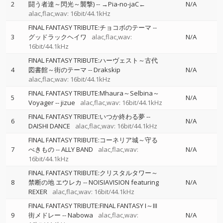
2
闘う者達～閃光～襲撃)
--
→Pia-no-jaC←
N/A
alac,flac,wav: 16bit/44.1kHz
FINAL FANTASY TRIBUTE:チョコボのテーマ
--
3
グッドラックヘイワ
alac,flac,wav:
N/A
16bit/44.1kHz
FINAL FANTASY TRIBUTE:ハーヴェスト～古代
4
図書館～街のテーマ
--
Drakskip
N/A
alac,flac,wav: 16bit/44.1kHz
FINAL FANTASY TRIBUTE:Mhaura～Selbina～
5
N/A
Voyager
--
jizue
alac,flac,wav: 16bit/44.1kHz
FINAL FANTASY TRIBUTE:いつか終わる夢
--
6
N/A
DAISHI DANCE
alac,flac,wav: 16bit/44.1kHz
FINAL FANTASY TRIBUTE:コーネリア城～守る
7
べきもの
--
ALLY BAND
alac,flac,wav:
N/A
16bit/44.1kHz
FINAL FANTASY TRIBUTE:クリスタルタワー～
8
禁断の地 エウレカ
--
NOISIAVISION featuring
N/A
REXER
alac,flac,wav: 16bit/44.1kHz
FINAL FANTASY TRIBUTE:FINAL FANTASY I～III
9
街メドレー
--
Nabowa
alac,flac,wav:
N/A