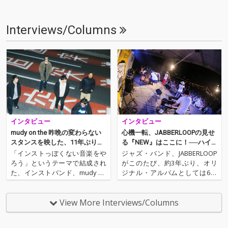
Interviews/Columns
インタビュー
インタビュー
mudy on the 昨晩の変わらない
心機一転、JABBERLOOPの見せ
スタンスを映した、11年ぶりの
る『NEW』はここに！──ハイ
新作『An Instrumental』
レゾ独占配信
「インストっぽくない音楽をや
ジャズ・バンド、JABBERLOOP
ろう」というテーマで結成され
がこのたび、約3年ぶり、オリ
た、インストバンド、mudy on
ジナル・アルバムとしては6枚
the 昨晩。前作がリリースされ
目の『NEW』をリリースする。
てから11年、彼らは驚きの決断
もはやベテランと言ってもいい
をした。3月8日にリリースされ
キャリアを持つ彼らだが、昨年
View More Interviews/Columns
た新作には、初のヴォーカルを
は結成時からのドラマー、YOH
フィーチャリングした曲が収録
EIが卒業し、本作を持って心機