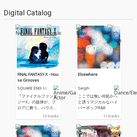
されているではな…
一転、まさに『NE…
Digital Catalog
FINAL FANTASY X - Hou
Elsewhere
se Grooves
SQUARE ENIX MUSI
Serph
C
『ファイナルファンタ
ここでは無い何処かへ
ジーX』の旋律が、フ
と誘うマジカルなハイ
ロアに舞う。ハウスア
パーポップR&B
レンジが描く、祈りの
12 tracks
11 tracks
重低音。 好評を博した
『House Grooves』シ
リーズの第2弾が登
場。 「ザナルカンドに