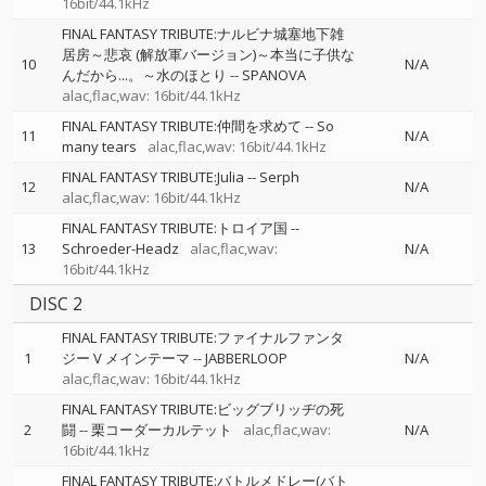
16bit/44.1kHz
FINAL FANTASY TRIBUTE:ナルビナ城塞地下雑
居房～悲哀 (解放軍バージョン)～本当に子供な
10
N/A
んだから...。～水のほとり
--
SPANOVA
alac,flac,wav: 16bit/44.1kHz
FINAL FANTASY TRIBUTE:仲間を求めて
--
So
11
N/A
many tears
alac,flac,wav: 16bit/44.1kHz
FINAL FANTASY TRIBUTE:Julia
--
Serph
12
N/A
alac,flac,wav: 16bit/44.1kHz
FINAL FANTASY TRIBUTE:トロイア国
--
13
Schroeder-Headz
alac,flac,wav:
N/A
16bit/44.1kHz
DISC 2
FINAL FANTASY TRIBUTE:ファイナルファンタ
1
ジー V メインテーマ
--
JABBERLOOP
N/A
alac,flac,wav: 16bit/44.1kHz
FINAL FANTASY TRIBUTE:ビッグブリッヂの死
2
闘
--
栗コーダーカルテット
alac,flac,wav:
N/A
16bit/44.1kHz
FINAL FANTASY TRIBUTE:バトルメドレー(バト