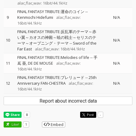
alac,flac,wav: 16bit/44.1kHz
FINAL FANTASY TRIBUTE:運命のコイン
--
9
Kenmochi Hidefumi
alac,flac,wav:
N/A
16bit/44.1kHz
FINAL FANTASY TRIBUTE:反乱軍のテーマ～赤
い翼～カオスの神殿～暁の戦士～セリスのテ
10
N/A
ーマ～オープニング・テーマ
--
Sword of the
Far East
alac,flac,wav: 16bit/44.1kHz
FINAL FANTASY TRIBUTE:Melodies of life
--
手
11
嶌 葵, DE DE MOUSE
alac,flac,wav:
N/A
16bit/44.1kHz
FINAL FANTASY TRIBUTE:プレリュード
--
25th
12
Anniversary FAN-CHESTRA
alac,flac,wav:
N/A
16bit/44.1kHz
Report about incorrect data
Post
-
Embed
Like!
1