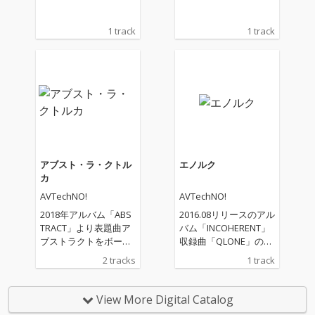
1 track
1 track
アブスト・ラ・クトル
エノルク
カ
AVTechNO!
AVTechNO!
2018年アルバム「ABS
2016.08リリースのアル
TRACT」より表題曲ア
バム「INCOHERENT」
ブストラクトをボーカ
収録曲「QLONE」の続
ル初音ミクから巡音ル
編・もう一人の方の曲
2 tracks
1 track
カにセルフカバー
View More Digital Catalog