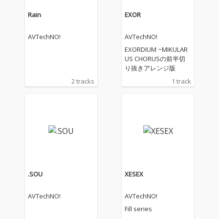
Rain
EXOR
AVTechNO!
AVTechNO!
EXORDIUM ~MIKULAR
US CHORUSの前半切
り抜きアレンジ版
2 tracks
1 track
.SOU
XESEX
AVTechNO!
AVTechNO!
Fill series