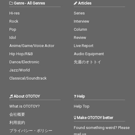
Genre
-
All Genres
Articles
Hi-res
Series
Rock
Interview
Pop
Column
Idol
Review
Anime/Game/Voice Actor
Live Report
Hip Hop/R&B
Audio Equipment
Dance/Electronic
先週のオトトイ
Jazz/World
Classical/Soundtrack
About OTOTOY
Help
What is OTOTOY?
Help Top
会社概要
Make OTOTOY better
利用規約
Found something weird? Please
プライバシー・ポリシー
mail us