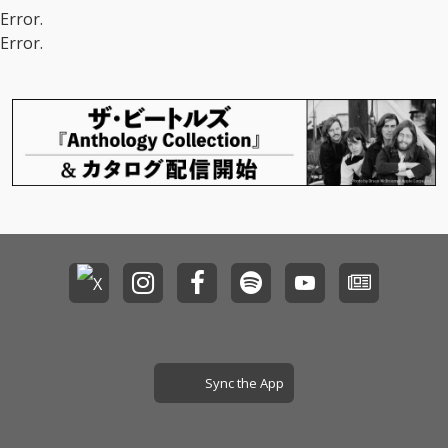
Error.
Error.
Sync the App