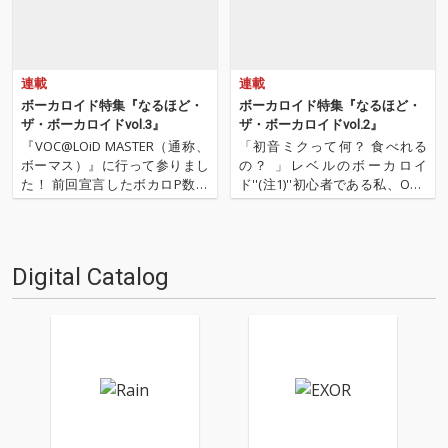
連載
連載
ボーカロイド特集『なるほど・
ボーカロイド特集『なるほど・
ザ・ボーカロイドvol.3』
ザ・ボーカロイドvol.2』
『VOC@LOiD MASTER（通称、
「初音ミクって何？ 食べれる
ボーマス）』に行って参りまし
の？ 」レベルのボーカロイ
た！ 前回宣言したボカロP数珠
ド''(注1)''初心者である私、OTO
つなぎ企画を早速無視してのイ
TOYライターの水嶋美和が体当
ベント・レポートです。 さては
たりでボーカロイド・カルチャ
て、ボーマスとは何ぞや？ それ
ーを学んでいく教養コーナー
はボーカロイド文化だけに焦点
「なるほど・ザ・ボーカロイ
Digital Catalog
をしぼった即売会、つまりコミ
ド」。第一回ではタキペディア
ケです。コスプ…
博士に初音ミク／ボーカロ…