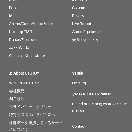
Pop
Column
Idol
Review
Anime/Game/Voice Actor
Live Report
Hip Hop/R&B
Audio Equipment
Dance/Electronic
先週のオトトイ
Jazz/World
Classical/Soundtrack
About OTOTOY
Help
What is OTOTOY?
Help Top
会社概要
Make OTOTOY better
利用規約
Found something weird? Please
プライバシー・ポリシー
mail us
特定商取引法に基づく表示
外部データ連携しているサービ
Contact
スについて