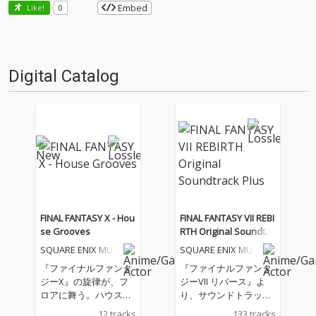
Embed
Like!
0
Digital Catalog
FINAL FANTASY X - Hou
FINAL FANTASY VII REBI
se Grooves
RTH Original Soundtra
ck Plus
SQUARE ENIX MUSI
SQUARE ENIX MUSI
C
C
『ファイナルファンタ
『ファイナルファンタ
ジーX』の旋律が、フ
ジーVII リバース』よ
ロアに舞う。ハウスア
り、サウンドトラック
レンジが描く、祈りの
プラスが登場 『FINAL F
12 tracks
133 tracks