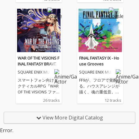
重低音。 好評を博した
ANTASY VII REBIRTH Or
『House Grooves』シ
iginal Soundtrack ～S
リーズの第2弾が登
pecial edit version
場。 「ザナルカンドに
～』、『FINAL FANTAS
て」「シーモアバト
Y VII REBIRTH Original
ル」「いつか終わる
Soundtrack』、『FINA
夢」など、『ファイナ
L FANTASY VII REBIRTH
ルファンタジーX』を
GOLD SAUCER ＆ MINI
彩る名曲たちが、ディ
GAME DISC』には未収
ープハウスの深い残響
録のゲーム内BGMを全
WAR OF THE VISIONS F
FINAL FANTASY IX - Ho
と溶け合うアレンジア
133曲を収録。
INAL FANTASY BRAVE E
use Grooves
ルバムです。 洗練され
XVIUS Original Soundt
SQUARE ENIX MUSI
SQUARE ENIX MUSI
たビートで構築された
rack Vol. 2
C
C
全12曲が、あの日の音
スマートフォン向けタ
FF9が、フロアで覚醒す
楽の記憶を、鮮やかな
クティカルRPG『WAR
る。ハウスアレンジが
フロア・サウンドへと
OF THE VISIONS ファイ
描く、魂の重低音。
昇華させます。懐かし
ナルファンタジー ブレ
「生きる」という意味
26 tracks
12 tracks
くも新しい、極上の追
イブエクスヴィアス 幻
を問い直した、あの旅
憶体験をあなたに。 ■
影戦争』のゲーム内楽
の記憶。FF9が持つ切な
参加アーティスト Chri
曲を収録。近藤 世真
くも力強いメロディ
View More Digital Catalog
stian Dinh Gulino/ DJ S
氏、都丸 椋太氏、藤田
を、ディープハウスの
ynthesizer/ Kai Saruw
淳平氏、藤間 仁氏ら多
深い残響の中に封じ込
Error.
atari/ JT Donaldson/ Jo
彩な作家陣が集結し、
めました。霧に包まれ
hn Griffin and a ghos
全26曲すべてを書き下
た「ざわめく森」か