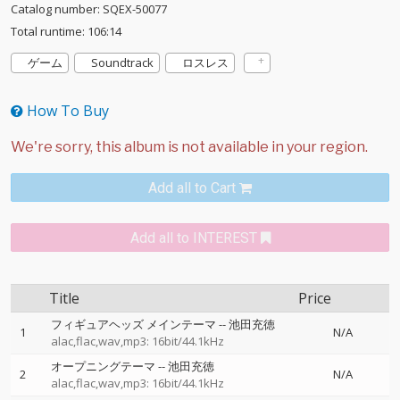
Catalog number: SQEX-50077
Total runtime: 106:14
ゲーム
Soundtrack
ロスレス
How To Buy
Add all to Cart
Add all to INTEREST
Title
Price
フィギュアヘッズ メインテーマ
--
池田充徳
1
N/A
alac,flac,wav,mp3: 16bit/44.1kHz
オープニングテーマ
--
池田充徳
2
N/A
alac,flac,wav,mp3: 16bit/44.1kHz