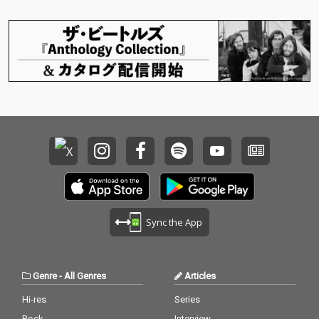
t/ Lonely Boy/ HAIOK
ろしの完全オリジナル
ら、「いつか帰るとこ
A/ Andreas Saag/ タカ
楽曲で構成しました。
ろ」まで。全12曲の洗
ラダ ミチノブ/ Ai Kaki
壮麗なオーケストラが
練されたビートが、鮮
hira/ Chocoholic/ Terr
奏でる戦記から、運命
やかに脈打つフロア・
y McGowan
に翻弄されるキャラク
サウンドへと昇華させ
ターたちの心情を描く
ます。あの日、あの世
エモーショナルな旋律
界を共にしたすべての
まで、珠玉のサウンド
人へ贈る、優しくも鮮
を余すことなく網羅。
烈な追憶のダンスミュ
シリーズの重厚な世界
ージック。 参加アーテ
観を深化させる、至高
ィスト：SEQUENCE/Lo
の音楽体験をぜひお楽
nely Boy/DJ Synthesiz
しみください。
er/Kai Saruwatari/And
reas Saag/Giom/Terry
McGowan/Christian Di
nh Gulino/Ai Kakihira/
Sync the App
Chocoholic/Haioka/Pa
m feat. Community Re
solution
Genre
-
All Genres
Articles
Hi-res
Series
Rock
Interview