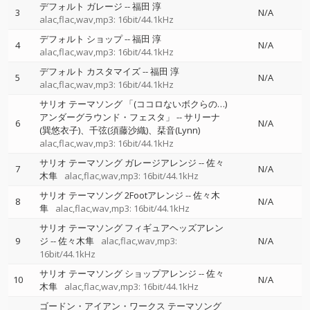
デフォルト ガレージ
--
福田 淳
3
N/A
alac,flac,wav,mp3: 16bit/44.1kHz
デフォルト ショップ
--
福田 淳
4
N/A
alac,flac,wav,mp3: 16bit/44.1kHz
デフォルト カスタマイズ
--
福田 淳
5
N/A
alac,flac,wav,mp3: 16bit/44.1kHz
サリオ テーマソング 「(ココロないボクらの…)
アンダーグラウンド・フェスタ」
--
サリーナ
6
N/A
(巽悠衣子)、千弦(須藤沙織)、栞音(Lynn)
alac,flac,wav,mp3: 16bit/44.1kHz
サリオ テーマソング ガレージアレンジ
--
佐々
7
N/A
木隼
alac,flac,wav,mp3: 16bit/44.1kHz
サリオ テーマソング 2Footアレンジ
--
佐々木
8
N/A
隼
alac,flac,wav,mp3: 16bit/44.1kHz
サリオ テーマソング フィギュアヘッズアレン
9
ジ
--
佐々木隼
alac,flac,wav,mp3:
N/A
16bit/44.1kHz
サリオ テーマソング ショップアレンジ
--
佐々
10
N/A
木隼
alac,flac,wav,mp3: 16bit/44.1kHz
ゴードン・アイアン・ワークス テーマソング