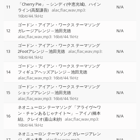
「Cherry Pie」
--
シンディ(中恵光城)、ハイン
11
N/A
ライン(高梨謙吾)
alac,flac,wav,mp3:
16bit/44.1kHz
ゴードン・アイアン・ワークス テーマソング
12
ガレージアレンジ
--
池田充徳
N/A
alac,flac,wav,mp3: 16bit/44.1kHz
ゴードン・アイアン・ワークス テーマソング
13
2Footアレンジ
--
池田充徳
alac,flac,wav,mp3:
N/A
16bit/44.1kHz
ゴードン・アイアン・ワークス テーマソング
14
フィギュアヘッズアレンジ
--
池田充徳
N/A
alac,flac,wav,mp3: 16bit/44.1kHz
ゴードン・アイアン・ワークス テーマソング
15
ショップアレンジ
--
池田充徳
N/A
alac,flac,wav,mp3: 16bit/44.1kHz
ネオニューロン テーマソング 「アライヴ〜ワ
ン・チャンあるじゃナイト〜」
--
アイノ(橋本
16
N/A
結)、クレイオ(嘉山未紗)
alac,flac,wav,mp3:
16bit/44.1kHz
ネオニューロン テーマソング ガレージアレン
17
ジ
--
佐々木隼
alac,flac,wav,mp3:
N/A