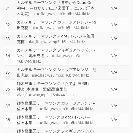
カルテル テーマソング 「背中からDead Or
31
Alive」
--
ロザリア(二ノ宮愛子)、ニルデ(千本
N/A
木彩花)
alac,flac,wav,mp3: 16bit/44.1kHz
カルテル テーマソング ガレージアレンジ
--
池
32
N/A
田充徳
alac,flac,wav,mp3: 16bit/44.1kHz
カルテル テーマソング 2Footアレンジ
--
池田
33
N/A
充徳
alac,flac,wav,mp3: 16bit/44.1kHz
カルテル テーマソング フィギュアヘッズアレ
34
ンジ
--
池田充徳
alac,flac,wav,mp3:
N/A
16bit/44.1kHz
カルテル テーマソング ショップアレンジ
--
池
35
N/A
田充徳
alac,flac,wav,mp3: 16bit/44.1kHz
師木島重工 テーマソング 「たてよ!波風!!」
--
36
神楽 (本渡楓)、雅(高野麻里佳)
N/A
alac,flac,wav,mp3: 16bit/44.1kHz
師木島重工 テーマソング ガレージアレンジ
--
37
N/A
佐々木隼
alac,flac,wav,mp3: 16bit/44.1kHz
師木島重工 テーマソング 2Footアレンジ
--
38
N/A
佐々木隼
alac,flac,wav,mp3: 16bit/44.1kHz
師木島重工 テーマソング フィギュアヘッズア