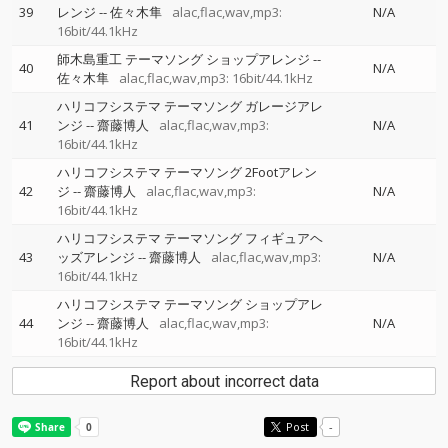
39
レンジ
--
佐々木隼
alac,flac,wav,mp3:
N/A
16bit/44.1kHz
師木島重工 テーマソング ショップアレンジ
--
40
N/A
佐々木隼
alac,flac,wav,mp3: 16bit/44.1kHz
ハリコフシステマ テーマソング ガレージアレ
41
ンジ
--
齋藤博人
alac,flac,wav,mp3:
N/A
16bit/44.1kHz
ハリコフシステマ テーマソング 2Footアレン
42
ジ
--
齋藤博人
alac,flac,wav,mp3:
N/A
16bit/44.1kHz
ハリコフシステマ テーマソング フィギュアヘ
43
ッズアレンジ
--
齋藤博人
alac,flac,wav,mp3:
N/A
16bit/44.1kHz
ハリコフシステマ テーマソング ショップアレ
44
ンジ
--
齋藤博人
alac,flac,wav,mp3:
N/A
16bit/44.1kHz
Report about incorrect data
Post
-