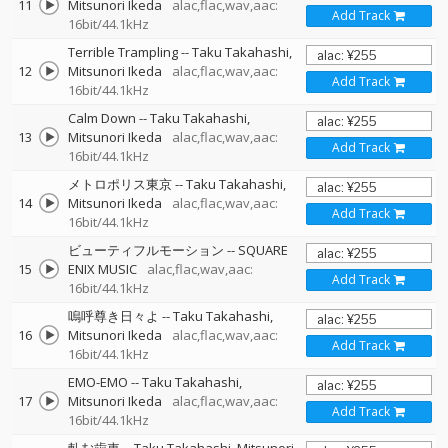
11
Mitsunori Ikeda
alac,flac,wav,aac:
Add Track
16bit/44.1kHz
Terrible Trampling
--
Taku Takahashi
12
Mitsunori Ikeda
alac,flac,wav,aac:
Add Track
16bit/44.1kHz
Calm Down
--
Taku Takahashi
13
Mitsunori Ikeda
alac,flac,wav,aac:
Add Track
16bit/44.1kHz
メトロポリス東京
--
Taku Takahashi
14
Mitsunori Ikeda
alac,flac,wav,aac:
Add Track
16bit/44.1kHz
ビューティフルモーション
--
SQUARE
15
ENIX MUSIC
alac,flac,wav,aac:
Add Track
16bit/44.1kHz
嗚呼尊き日々よ
--
Taku Takahashi
16
Mitsunori Ikeda
alac,flac,wav,aac:
Add Track
16bit/44.1kHz
EMO-EMO
--
Taku Takahashi
17
Mitsunori Ikeda
alac,flac,wav,aac:
Add Track
16bit/44.1kHz