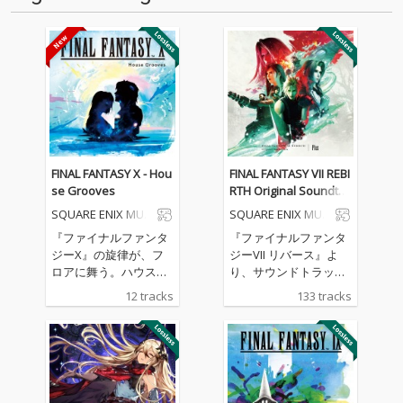
FINAL FANTASY X - Hou
FINAL FANTASY VII REBI
se Grooves
RTH Original Soundtra
ck Plus
SQUARE ENIX MUSI
SQUARE ENIX MUSI
C
C
『ファイナルファンタ
『ファイナルファンタ
ジーX』の旋律が、フ
ジーVII リバース』よ
ロアに舞う。ハウスア
り、サウンドトラック
レンジが描く、祈りの
プラスが登場 『FINAL F
12 tracks
133 tracks
重低音。 好評を博した
ANTASY VII REBIRTH Or
『House Grooves』シ
iginal Soundtrack ～S
リーズの第2弾が登
pecial edit version
場。 「ザナルカンドに
～』、『FINAL FANTAS
て」「シーモアバト
Y VII REBIRTH Original
ル」「いつか終わる
Soundtrack』、『FINA