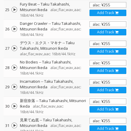
Fury Beat
--
Taku Takahashi
25
Mitsunori Ikeda
alac,flac,wav,aac:
Add Track
16bit/44.1kHz
Danger Crawler
--
Taku Takahashi
26
Mitsunori Ikeda
alac,flac,wav,aac:
Add Track
16bit/44.1kHz
デウス・エクス・マキナ
--
Taku
27
Takahashi
Mitsunori Ikeda
Add Track
alac,flac,wav,aac: 16bit/44.1kHz
No Bodies
--
Taku Takahashi
28
Mitsunori Ikeda
alac,flac,wav,aac:
Add Track
16bit/44.1kHz
Incarnation
--
Taku Takahashi
29
Mitsunori Ikeda
alac,flac,wav,aac:
Add Track
16bit/44.1kHz
新宿奈落
--
Taku Takahashi
Mitsunori
30
Ikeda
alac,flac,wav,aac:
Add Track
16bit/44.1kHz
見果てぬ底
--
Taku Takahashi
31
Mitsunori Ikeda
alac,flac,wav,aac:
Add Track