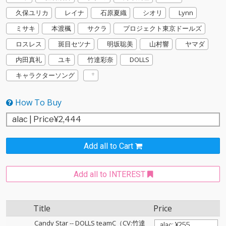
久保ユリカ
レイナ
石原夏織
シオリ
Lynn
ミサキ
本渡楓
サクラ
プロジェクト東京ドールズ
ロスレス
斑目セツナ
明坂聡美
山村響
ヤマダ
内田真礼
ユキ
竹達彩奈
DOLLS
キャラクターソング
How To Buy
Add all to Cart
Add all to INTEREST
Title
Price
Candy Star
--
DOLLS teamC（CV:竹達