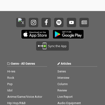
エモーショナルな旋律
界を共にしたすべての
まで、珠玉のサウンド
人へ贈る、優しくも鮮
を余すことなく網羅。
烈な追憶のダンスミュ
シリーズの重厚な世界
ージック。 参加アーテ
観を深化させる、至高
ィスト：SEQUENCE/Lo
の音楽体験をぜひお楽
nely Boy/DJ Synthesiz
しみください。
er/Kai Saruwatari/And
reas Saag/Giom/Terry
McGowan/Christian Di
nh Gulino/Ai Kakihira/
Sync the App
Chocoholic/Haioka/Pa
m feat. Community Re
solution
Genre
-
All Genres
Articles
Hi-res
Series
Rock
Interview
Pop
Column
Idol
Review
Anime/Game/Voice Actor
Live Report
Hip Hop/R&B
Audio Equipment