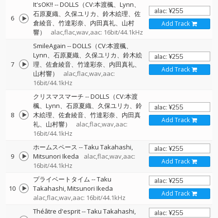
It'sOK!!
--
DOLLS（CV:本渡楓、Lynn、
石原夏織、久保ユリカ、鈴木絵理、佐
6
倉綾音、竹達彩奈、内田真礼、山村
Add Track
響）
alac,flac,wav,aac: 16bit/44.1kHz
SmileAgain
--
DOLLS（CV:本渡楓、
Lynn、石原夏織、久保ユリカ、鈴木絵
7
理、佐倉綾音、竹達彩奈、内田真礼、
Add Track
山村響）
alac,flac,wav,aac:
16bit/44.1kHz
クリスマスマーチ
--
DOLLS（CV:本渡
楓、Lynn、石原夏織、久保ユリカ、鈴
8
木絵理、佐倉綾音、竹達彩奈、内田真
Add Track
礼、山村響）
alac,flac,wav,aac:
16bit/44.1kHz
ホームスペース
--
Taku Takahashi
9
Mitsunori Ikeda
alac,flac,wav,aac:
Add Track
16bit/44.1kHz
プライベートタイム
--
Taku
10
Takahashi
Mitsunori Ikeda
Add Track
alac,flac,wav,aac: 16bit/44.1kHz
Théâtre d'esprit
--
Taku Takahashi