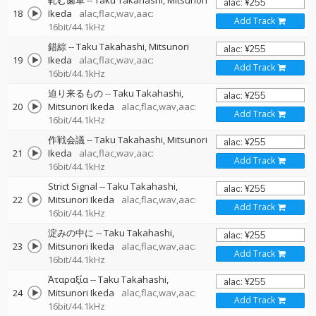
軋む歯車
--
Taku Takahashi
Mitsunori
18
Ikeda
alac,flac,wav,aac:
Add Track
16bit/44.1kHz
錯綜
--
Taku Takahashi
Mitsunori
19
Ikeda
alac,flac,wav,aac:
Add Track
16bit/44.1kHz
迫り来るもの
--
Taku Takahashi
20
Mitsunori Ikeda
alac,flac,wav,aac:
Add Track
16bit/44.1kHz
作戦会議
--
Taku Takahashi
Mitsunori
21
Ikeda
alac,flac,wav,aac:
Add Track
16bit/44.1kHz
Strict Signal
--
Taku Takahashi
22
Mitsunori Ikeda
alac,flac,wav,aac:
Add Track
16bit/44.1kHz
淀みの中に
--
Taku Takahashi
23
Mitsunori Ikeda
alac,flac,wav,aac:
Add Track
16bit/44.1kHz
Ἀταραξία
--
Taku Takahashi
24
Mitsunori Ikeda
alac,flac,wav,aac:
Add Track
16bit/44.1kHz