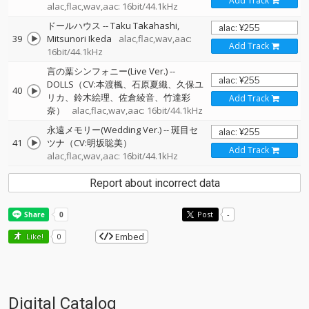
Add Track
alac,flac,wav,aac: 16bit/44.1kHz
ドールハウス
--
Taku Takahashi
39
Mitsunori Ikeda
alac,flac,wav,aac:
Add Track
16bit/44.1kHz
言の葉シンフォニー(Live Ver.)
--
DOLLS（CV:本渡楓、石原夏織、久保ユ
40
リカ、鈴木絵理、佐倉綾音、竹達彩
Add Track
奈）
alac,flac,wav,aac: 16bit/44.1kHz
永遠メモリー(Wedding Ver.)
--
斑目セ
41
ツナ（CV:明坂聡美）
Add Track
alac,flac,wav,aac: 16bit/44.1kHz
Report about incorrect data
Post
-
Embed
Like!
0
Digital Catalog