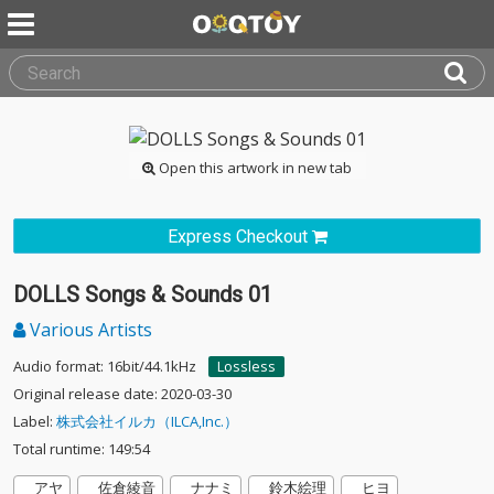
Open this artwork in new tab
Express Checkout
DOLLS Songs & Sounds 01
Various Artists
Audio format: 16bit/44.1kHz
Lossless
Original release date: 2020-03-30
Label:
株式会社イルカ（ILCA,Inc.）
Total runtime: 149:54
アヤ
佐倉綾音
ナナミ
鈴木絵理
ヒヨ