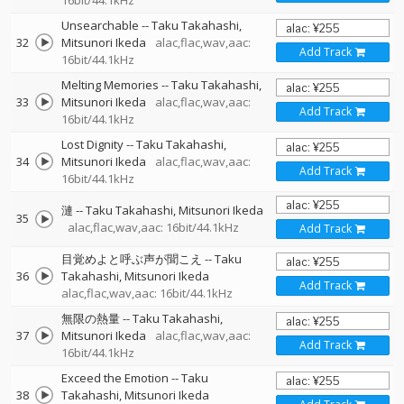
16bit/44.1kHz
Unsearchable
--
Taku Takahashi
32
Mitsunori Ikeda
alac,flac,wav,aac:
Add Track
16bit/44.1kHz
Melting Memories
--
Taku Takahashi
33
Mitsunori Ikeda
alac,flac,wav,aac:
Add Track
16bit/44.1kHz
Lost Dignity
--
Taku Takahashi
34
Mitsunori Ikeda
alac,flac,wav,aac:
Add Track
16bit/44.1kHz
漣
--
Taku Takahashi
Mitsunori Ikeda
35
alac,flac,wav,aac: 16bit/44.1kHz
Add Track
目覚めよと呼ぶ声が聞こえ
--
Taku
36
Takahashi
Mitsunori Ikeda
Add Track
alac,flac,wav,aac: 16bit/44.1kHz
無限の熱量
--
Taku Takahashi
37
Mitsunori Ikeda
alac,flac,wav,aac:
Add Track
16bit/44.1kHz
Exceed the Emotion
--
Taku
38
Takahashi
Mitsunori Ikeda