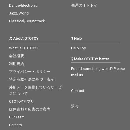
Dance/Electronic
先週のオトトイ
Jazz/World
Classical/Soundtrack
About OTOTOY
Help
What is OTOTOY?
Help Top
会社概要
Make OTOTOY better
利用規約
Found something weird? Please
プライバシー・ポリシー
mail us
特定商取引法に基づく表示
外部データ連携しているサービ
Contact
スについて
OTOTOYアプリ
退会
媒体資料と広告のご案内
Our Team
Careers