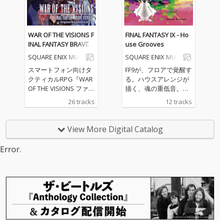
夢」など、『ファイナ
L FANTASY VII REBIRTH
ルファンタジーX』を
GOLD SAUCER ＆ MINI
彩る名曲たちが、ディ
GAME DISC』には未収
ープハウスの深い残響
録のゲーム内BGMを全
WAR OF THE VISIONS F
FINAL FANTASY IX - Ho
と溶け合うアレンジア
133曲を収録。
INAL FANTASY BRAVE E
use Grooves
ルバムです。 洗練され
XVIUS Original Soundt
SQUARE ENIX MUSI
SQUARE ENIX MUSI
たビートで構築された
rack Vol. 2
C
C
全12曲が、あの日の音
スマートフォン向けタ
FF9が、フロアで覚醒す
楽の記憶を、鮮やかな
クティカルRPG『WAR
る。ハウスアレンジが
フロア・サウンドへと
OF THE VISIONS ファイ
描く、魂の重低音。
昇華させます。懐かし
ナルファンタジー ブレ
「生きる」という意味
26 tracks
12 tracks
くも新しい、極上の追
イブエクスヴィアス 幻
を問い直した、あの旅
憶体験をあなたに。 ■
影戦争』のゲーム内楽
の記憶。FF9が持つ切な
参加アーティスト Chri
曲を収録。近藤 世真
くも力強いメロディ
View More Digital Catalog
stian Dinh Gulino/ DJ S
氏、都丸 椋太氏、藤田
を、ディープハウスの
ynthesizer/ Kai Saruw
淳平氏、藤間 仁氏ら多
深い残響の中に封じ込
Error.
atari/ JT Donaldson/ Jo
彩な作家陣が集結し、
めました。霧に包まれ
hn Griffin and a ghos
全26曲すべてを書き下
た「ざわめく森」か
t/ Lonely Boy/ HAIOK
ろしの完全オリジナル
ら、「いつか帰るとこ
A/ Andreas Saag/ タカ
楽曲で構成しました。
ろ」まで。全12曲の洗
ラダ ミチノブ/ Ai Kaki
壮麗なオーケストラが
練されたビートが、鮮
hira/ Chocoholic/ Terr
奏でる戦記から、運命
やかに脈打つフロア・
y McGowan
に翻弄されるキャラク
サウンドへと昇華させ
ターたちの心情を描く
ます。あの日、あの世