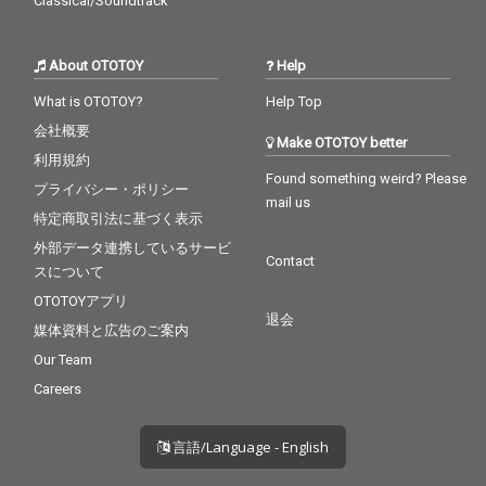
Classical/Soundtrack
ンデル
About OTOTOY
Help
What is OTOTOY?
Help Top
会社概要
Make OTOTOY better
利用規約
Found something weird? Please
プライバシー・ポリシー
mail us
特定商取引法に基づく表示
外部データ連携しているサービ
Contact
スについて
OTOTOYアプリ
退会
媒体資料と広告のご案内
Our Team
Careers
言語/Language - English