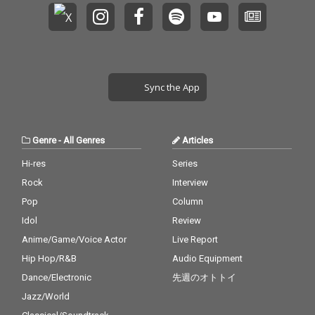
w age soothing music
fall asleep fast peace
ful music music for sle
eping nature sounds r
elax chill chill out chilli
ng 睡眠 熟睡 深い眠り
Sync the App
癒し リラックス 睡眠用
BGM 眠る リラクゼー
ション ヒーリング 名曲
安らぎ 眠れる音楽 自律
Genre
-
All Genres
Articles
神経 整う ととのう セ
ロトニン α波 休憩 休息
Hi-res
Series
寛ぎ 息抜き 集中 勉強
Rock
Interview
チル チルアウト カフェ
ペット イヌ ワンちゃん
Pop
Column
ワンちゃんと一緒 お留
Idol
Review
守番 無駄吠え ネコ ネ
コちゃん ネコちゃんと
Anime/Game/Voice Actor
Live Report
一緒 ドビュッシーパガ
Hip Hop/R&B
Audio Equipment
ニーニショパンヨハン
Dance/Electronic
先週のオトトイ
Ⅱ＆ヨーゼフ・シュト
ラウスモシュコフスキ
Jazz/World
ーハイドンJSバッハヘ