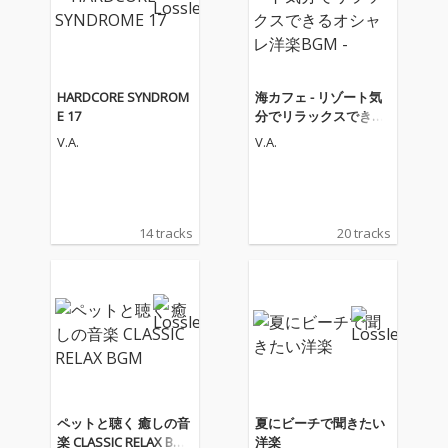
vesというタイトルと
vesというタイトルと
つけることになった。
つけることになった。
参加アーティストはAt
参加アーティストはAt
om Music Heart、Bat
om Music Heart、Bat
u、GoryMurgy、Sans
u、GoryMurgy、Sans
HARDCORE SYNDROM
海カフェ - リゾート気
Blague、2 Day Old Sn
Blague、2 Day Old Sn
E 17
分でリラックスできる
eakers、Vanillare、Vi
eakers、Vanillare、Vi
オシャレ洋楽BGM -
V.A.
V.A.
asの7組。それぞれの
asの7組。それぞれの
ジャンルで素晴らしい
ジャンルで素晴らしい
音楽活動をしているバ
音楽活動をしているバ
ンドなだけに、今作の
ンドなだけに、今作の
アコースティックバー
アコースティックバー
14 tracks
20 tracks
ジョンにも期待されて
ジョンにも期待されて
いる。
いる。
ペットと聴く 癒しの音
夏にビーチで聞きたい
楽 CLASSIC RELAX BG
洋楽