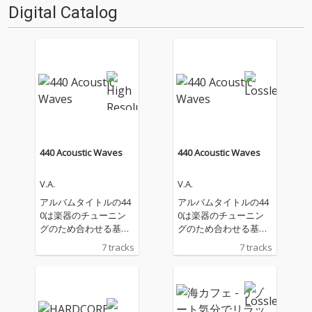
Digital Catalog
440 Acoustic Waves
440 Acoustic Waves
V.A.
V.A.
アルバムタイトルの44
アルバムタイトルの44
0は楽器のチューニン
0は楽器のチューニン
グのため合わせる基準
グのため合わせる基準
となる440Hzから着案
となる440Hzから着案
7 tracks
7 tracks
したプロジェクト名
したプロジェクト名
で、「波動」又は
で、「波動」又は
「波」の二つの意味合
「波」の二つの意味合
いを持っている単語を
いを持っている単語を
用いて440 Acoustic Wa
用いて440 Acoustic Wa