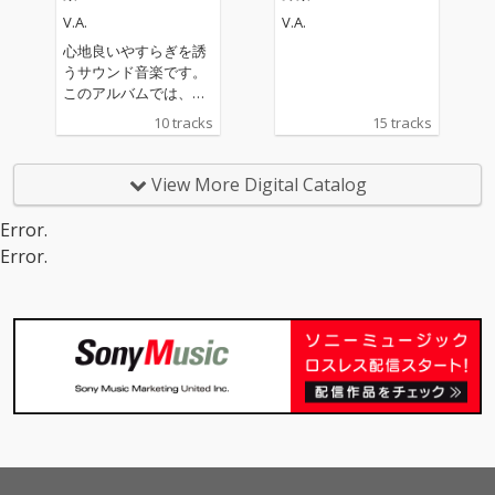
M
V.A.
V.A.
心地良いやすらぎを誘
うサウンド音楽です。
このアルバムでは、ド
ビュッシーの牧神の午
10 tracks
15 tracks
後への前奏曲、ヘンデ
ルの水上の音楽-レント
メントをなど、様々な
View More Digital Catalog
名曲を揃えました。ペ
ットと一緒にリラック
Error.
スタイムやヒーリング
Error.
タイム、就寝時のため
のBGMとしてお楽しみ
ください。 relaxing
music sleep music soo
thing relaxation medit
ation music study mus
ic sleeping music bea
utiful music fall asleep
background music rel
axation music calm m
usic calming music yog
a music spa music ne