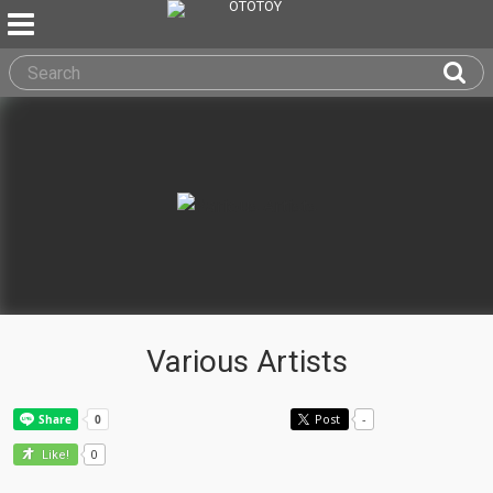
Various Artists
Post
-
0
Like!