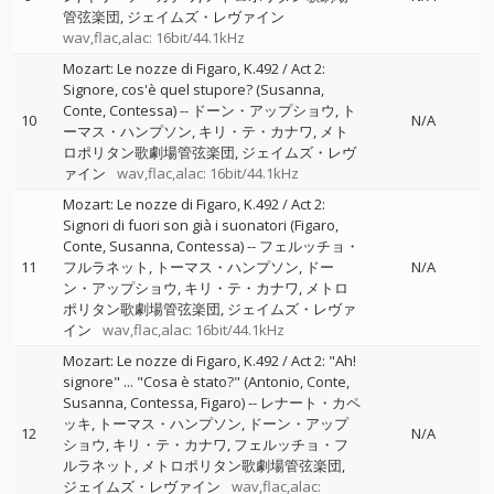
管弦楽団
ジェイムズ・レヴァイン
wav,flac,alac: 16bit/44.1kHz
Mozart: Le nozze di Figaro, K.492 / Act 2:
Signore, cos'è quel stupore? (Susanna,
Conte, Contessa)
--
ドーン・アップショウ
ト
10
N/A
ーマス・ハンプソン
キリ・テ・カナワ
メト
ロポリタン歌劇場管弦楽団
ジェイムズ・レヴ
ァイン
wav,flac,alac: 16bit/44.1kHz
Mozart: Le nozze di Figaro, K.492 / Act 2:
Signori di fuori son già i suonatori (Figaro,
Conte, Susanna, Contessa)
--
フェルッチョ・
11
フルラネット
トーマス・ハンプソン
ドー
N/A
ン・アップショウ
キリ・テ・カナワ
メトロ
ポリタン歌劇場管弦楽団
ジェイムズ・レヴァ
イン
wav,flac,alac: 16bit/44.1kHz
Mozart: Le nozze di Figaro, K.492 / Act 2: "Ah!
signore" ... "Cosa è stato?" (Antonio, Conte,
Susanna, Contessa, Figaro)
--
レナート・カペ
ッキ
トーマス・ハンプソン
ドーン・アップ
12
N/A
ショウ
キリ・テ・カナワ
フェルッチョ・フ
ルラネット
メトロポリタン歌劇場管弦楽団
ジェイムズ・レヴァイン
wav,flac,alac: