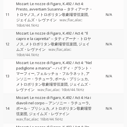
Mozart: Le nozze di Figaro, K.492 / Act 4:
Presto, avvertiam Susanna
--
タティアーナ・
11
トロヤノス
メトロポリタン歌劇場管弦楽団
N/A
ジェイムズ・レヴァイン
wav,flac,alac:
16bit/44.1kHz
Mozart: Le nozze di Figaro, K.492 / Act 4: "Il
capro e la capretta"
--
タティアーナ・トロヤ
12
ノス
メトロポリタン歌劇場管弦楽団
ジェイ
N/A
ムズ・レヴァイン
wav,flac,alac:
16bit/44.1kHz
Mozart: Le nozze di Figaro, K.492 / Act 4: "Nel
padiglione a manca"
--
ハイディ・グラント・
マーフィー
フェルッチョ・フルラネット
ア
13
N/A
ンソニー・ラチューラ
ポール・プリシュカ
メトロポリタン歌劇場管弦楽団
ジェイムズ・
レヴァイン
wav,flac,alac: 16bit/44.1kHz
Mozart: Le nozze di Figaro, K.492 / Act 4: Ha i
diavoli nel corpo
--
アンソニー・ラチューラ
14
ポール・プリシュカ
メトロポリタン歌劇場管
N/A
弦楽団
ジェイムズ・レヴァイン
wav,flac,alac: 16bit/44.1kHz