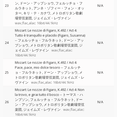
ン
ドーン・アップショウ
フェルッチョ・フ
23
N/A
ルラネット
アンネ・ゾフィー・フォン・オッ
ター
キリ・テ・カナワ
メトロポリタン歌劇
場管弦楽団
ジェイムズ・レヴァイン
wav,flac,alac: 16bit/44.1kHz
Mozart: Le nozze di Figaro, K.492 / Act 4:
Tutto è tranquillo e placido (Figaro, Susanna)
--
フェルッチョ・フルラネット
ドーン・アッ
24
N/A
プショウ
メトロポリタン歌劇場管弦楽団
ジ
ェイムズ・レヴァイン
wav,flac,alac:
16bit/44.1kHz
Mozart: Le nozze di Figaro, K.492 / Act 4:
Pace, pace, mio dolce tesoro
--
フェルッチ
25
ョ・フルラネット
ドーン・アップショウ
メ
N/A
トロポリタン歌劇場管弦楽団
ジェイムズ・レ
ヴァイン
wav,flac,alac: 16bit/44.1kHz
Mozart: Le nozze di Figaro, K.492 / Act 4: Non
la trovo, e girai tutto il bosco
--
トーマス・ハ
ンプソン
フェルッチョ・フルラネット
ドー
26
N/A
ン・アップショウ
メトロポリタン歌劇場管弦
楽団
ジェイムズ・レヴァイン
wav,flac,alac:
16bit/44.1kHz