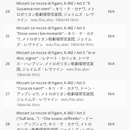
Mozart: Le nozze di Figaro, K.492 / Act 3: "E
Susanna non vien!"
--
キリ・テ・カナワ
メト
24
N/A
ロポリタン歌劇場管弦楽団
ジェイムズ・レヴ
ァイン
wav,flac,alac: 16bit/44.1kHz
Mozart: Le nozze di Figaro, K.492 / Act 3:
"Dove sono i bei momenti"
--
キリ・テ・カナ
25
N/A
ワ
メトロポリタン歌劇場管弦楽団
ジェイム
ズ・レヴァイン
wav,flac,alac: 16bit/44.1kHz
Mozart: Le nozze di Figaro, K.492 / Act 3: "Io vi
dico, signor"
--
レナート・カペッキ
トーマ
26
ス・ハンプソン
メトロポリタン歌劇場管弦楽
N/A
団
ジェイムズ・レヴァイン
wav,flac,alac:
16bit/44.1kHz
Mozart: Le nozze di Figaro, K.492 / Act 3:
"Cosa mi narri!"
--
キリ・テ・カナワ
ドーン・
27
アップショウ
メトロポリタン歌劇場管弦楽団
N/A
ジェイムズ・レヴァイン
wav,flac,alac:
16bit/44.1kHz
Mozart: Le nozze di Figaro, K.492 / Act 3:
("Sull'aria...") - "Che soave zeffiretto"
--
ドー
28
ン・アップショウ
キリ・テ・カナワ
メトロ
N/A
ポリタン歌劇場管弦楽団
ジェイムズ・レヴァ