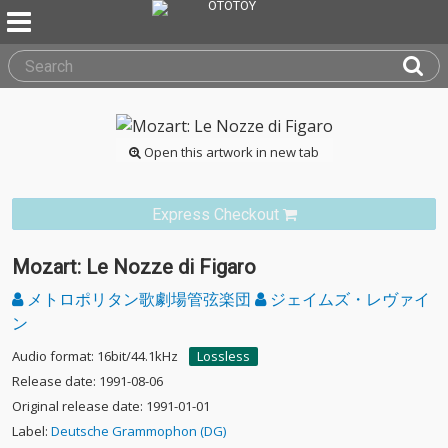
Open this artwork in new tab
Express Checkout
Mozart: Le Nozze di Figaro
メトロポリタン歌劇場管弦楽団
ジェイムズ・レヴァイ
ン
Audio format: 16bit/44.1kHz
Lossless
Release date: 1991-08-06
Original release date: 1991-01-01
Label:
Deutsche Grammophon (DG)