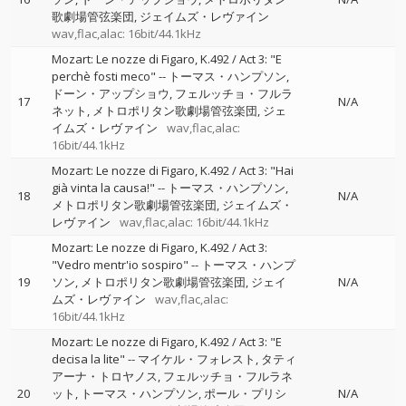
歌劇場管弦楽団
ジェイムズ・レヴァイン
wav,flac,alac: 16bit/44.1kHz
Mozart: Le nozze di Figaro, K.492 / Act 3: "E
perchè fosti meco"
--
トーマス・ハンプソン
ドーン・アップショウ
フェルッチョ・フルラ
17
N/A
ネット
メトロポリタン歌劇場管弦楽団
ジェ
イムズ・レヴァイン
wav,flac,alac:
16bit/44.1kHz
Mozart: Le nozze di Figaro, K.492 / Act 3: "Hai
già vinta la causa!"
--
トーマス・ハンプソン
18
N/A
メトロポリタン歌劇場管弦楽団
ジェイムズ・
レヴァイン
wav,flac,alac: 16bit/44.1kHz
Mozart: Le nozze di Figaro, K.492 / Act 3:
"Vedro mentr'io sospiro"
--
トーマス・ハンプ
19
ソン
メトロポリタン歌劇場管弦楽団
ジェイ
N/A
ムズ・レヴァイン
wav,flac,alac:
16bit/44.1kHz
Mozart: Le nozze di Figaro, K.492 / Act 3: "E
decisa la lite"
--
マイケル・フォレスト
タティ
アーナ・トロヤノス
フェルッチョ・フルラネ
20
ット
トーマス・ハンプソン
ポール・プリシ
N/A