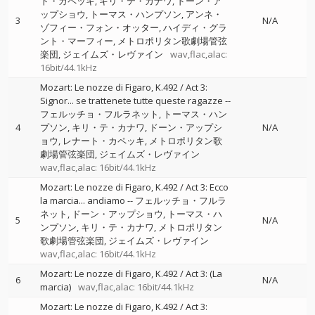
ト・カペッキ
キリ・テ・カナワ
ドーン・ア
ップショウ
トーマス・ハンプソン
アンネ・
3
N/A
ゾフィー・フォン・オッター
ハイディ・グラ
ント・マーフィー
メトロポリタン歌劇場管弦
楽団
ジェイムズ・レヴァイン
wav,flac,alac:
16bit/44.1kHz
Mozart: Le nozze di Figaro, K.492 / Act 3:
Signor... se trattenete tutte queste ragazze
--
フェルッチョ・フルラネット
トーマス・ハン
4
プソン
キリ・テ・カナワ
ドーン・アップシ
N/A
ョウ
レナート・カペッキ
メトロポリタン歌
劇場管弦楽団
ジェイムズ・レヴァイン
wav,flac,alac: 16bit/44.1kHz
Mozart: Le nozze di Figaro, K.492 / Act 3: Ecco
la marcia... andiamo
--
フェルッチョ・フルラ
ネット
ドーン・アップショウ
トーマス・ハ
5
N/A
ンプソン
キリ・テ・カナワ
メトロポリタン
歌劇場管弦楽団
ジェイムズ・レヴァイン
wav,flac,alac: 16bit/44.1kHz
Mozart: Le nozze di Figaro, K.492 / Act 3: (La
6
N/A
marcia)
wav,flac,alac: 16bit/44.1kHz
Mozart: Le nozze di Figaro, K.492 / Act 3: