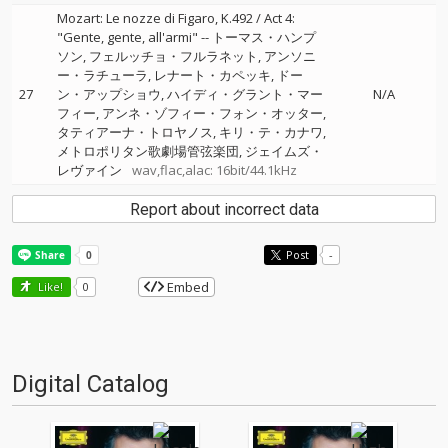
Mozart: Le nozze di Figaro, K.492 / Act 4:
"Gente, gente, all'armi"
--
トーマス・ハンプ
ソン
フェルッチョ・フルラネット
アンソニ
ー・ラチューラ
レナート・カペッキ
ドー
27
ン・アップショウ
ハイディ・グラント・マー
N/A
フィー
アンネ・ゾフィー・フォン・オッター
タティアーナ・トロヤノス
キリ・テ・カナワ
メトロポリタン歌劇場管弦楽団
ジェイムズ・
レヴァイン
wav,flac,alac: 16bit/44.1kHz
Report about incorrect data
Post
-
Embed
Like!
0
Digital Catalog