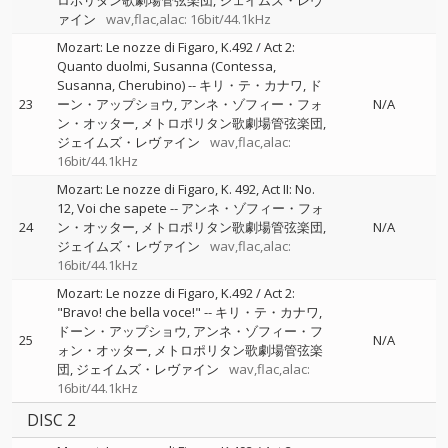
ロポリタン歌劇場管弦楽団
ジェイムズ・レヴ
ァイン
wav,flac,alac: 16bit/44.1kHz
Mozart: Le nozze di Figaro, K.492 / Act 2:
Quanto duolmi, Susanna (Contessa,
Susanna, Cherubino)
--
キリ・テ・カナワ
ド
23
ーン・アップショウ
アンネ・ゾフィー・フォ
N/A
ン・オッター
メトロポリタン歌劇場管弦楽団
ジェイムズ・レヴァイン
wav,flac,alac:
16bit/44.1kHz
Mozart: Le nozze di Figaro, K. 492, Act II: No.
12, Voi che sapete
--
アンネ・ゾフィー・フォ
24
ン・オッター
メトロポリタン歌劇場管弦楽団
N/A
ジェイムズ・レヴァイン
wav,flac,alac:
16bit/44.1kHz
Mozart: Le nozze di Figaro, K.492 / Act 2:
"Bravo! che bella voce!"
--
キリ・テ・カナワ
ドーン・アップショウ
アンネ・ゾフィー・フ
25
N/A
ォン・オッター
メトロポリタン歌劇場管弦楽
団
ジェイムズ・レヴァイン
wav,flac,alac:
16bit/44.1kHz
DISC 2