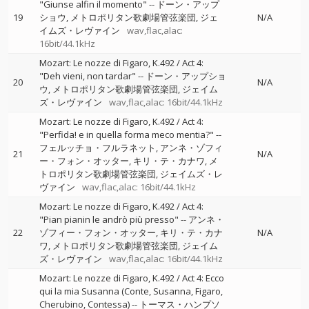
"Giunse alfin il momento"
--
ドーン・アップ
19
ショウ
メトロポリタン歌劇場管弦楽団
ジェ
N/A
イムズ・レヴァイン
wav,flac,alac:
16bit/44.1kHz
Mozart: Le nozze di Figaro, K.492 / Act 4:
"Deh vieni, non tardar"
--
ドーン・アップショ
20
N/A
ウ
メトロポリタン歌劇場管弦楽団
ジェイム
ズ・レヴァイン
wav,flac,alac: 16bit/44.1kHz
Mozart: Le nozze di Figaro, K.492 / Act 4:
"Perfida! e in quella forma meco mentia?"
--
フェルッチョ・フルラネット
アンネ・ゾフィ
21
N/A
ー・フォン・オッター
キリ・テ・カナワ
メ
トロポリタン歌劇場管弦楽団
ジェイムズ・レ
ヴァイン
wav,flac,alac: 16bit/44.1kHz
Mozart: Le nozze di Figaro, K.492 / Act 4:
"Pian pianin le andrò più presso"
--
アンネ・
22
ゾフィー・フォン・オッター
キリ・テ・カナ
N/A
ワ
メトロポリタン歌劇場管弦楽団
ジェイム
ズ・レヴァイン
wav,flac,alac: 16bit/44.1kHz
Mozart: Le nozze di Figaro, K.492 / Act 4: Ecco
qui la mia Susanna (Conte, Susanna, Figaro,
Cherubino, Contessa)
--
トーマス・ハンプソ