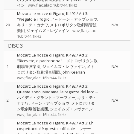
イン
wav,flac,alac: 16bit/44.1kHz
Mozart: Le nozze di Figaro, K.492 / Act 3:
"Piegato è il foglio..."
--
ドーン・アップショウ
29
キリ・テ・カナワ
メトロポリタン歌劇場管弦
N/A
楽団
ジェイムズ・レヴァイン
wav,flac,alac:
16bit/44.1kHz
DISC 3
Mozart: Le nozze di Figaro, K.492 / Act 3:
"Ricevete, o padroncina"
--
メトロポリタン歌
1
劇場管弦楽団
ジェイムズ・レヴァイン
メト
N/A
ロポリタン歌劇場合唱団
John Keenan
wav,flac,alac: 16bit/44.1kHz
Mozart: Le nozze di Figaro, K.492 / Act 3:
Queste sono, Madama, le ragazze del loco
--
ハイディ・グラント・マーフィー
キリ・テ・
2
N/A
カナワ
ドーン・アップショウ
メトロポリタ
ン歌劇場管弦楽団
ジェイムズ・レヴァイン
wav,flac,alac: 16bit/44.1kHz
Mozart: Le nozze di Figaro, K.492 / Act 3: Eh
cospettaccio! è questo l'uffiziale
--
レナー