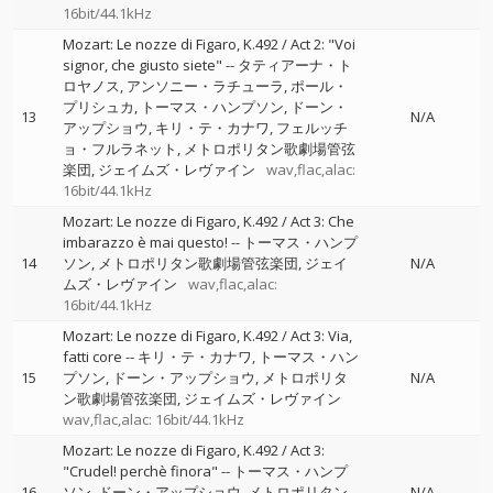
16bit/44.1kHz
Mozart: Le nozze di Figaro, K.492 / Act 2: "Voi
signor, che giusto siete"
--
タティアーナ・ト
ロヤノス
アンソニー・ラチューラ
ポール・
プリシュカ
トーマス・ハンプソン
ドーン・
13
N/A
アップショウ
キリ・テ・カナワ
フェルッチ
ョ・フルラネット
メトロポリタン歌劇場管弦
楽団
ジェイムズ・レヴァイン
wav,flac,alac:
16bit/44.1kHz
Mozart: Le nozze di Figaro, K.492 / Act 3: Che
imbarazzo è mai questo!
--
トーマス・ハンプ
14
ソン
メトロポリタン歌劇場管弦楽団
ジェイ
N/A
ムズ・レヴァイン
wav,flac,alac:
16bit/44.1kHz
Mozart: Le nozze di Figaro, K.492 / Act 3: Via,
fatti core
--
キリ・テ・カナワ
トーマス・ハン
15
プソン
ドーン・アップショウ
メトロポリタ
N/A
ン歌劇場管弦楽団
ジェイムズ・レヴァイン
wav,flac,alac: 16bit/44.1kHz
Mozart: Le nozze di Figaro, K.492 / Act 3:
"Crudel! perchè finora"
--
トーマス・ハンプ
16
ソン
ドーン・アップショウ
メトロポリタン
N/A