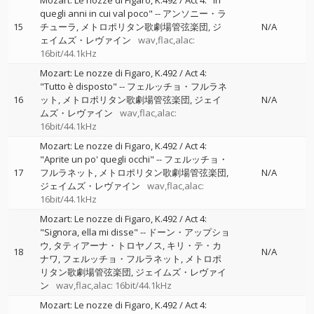
Mozart: Le nozze di Figaro, K.492 / Act 4: "In
quegli anni in cui val poco"
--
アンソニー・ラ
15
チューラ
メトロポリタン歌劇場管弦楽団
ジ
N/A
ェイムズ・レヴァイン
wav,flac,alac:
16bit/44.1kHz
Mozart: Le nozze di Figaro, K.492 / Act 4:
"Tutto è disposto"
--
フェルッチョ・フルラネ
16
ット
メトロポリタン歌劇場管弦楽団
ジェイ
N/A
ムズ・レヴァイン
wav,flac,alac:
16bit/44.1kHz
Mozart: Le nozze di Figaro, K.492 / Act 4:
"Aprite un po' quegli occhi"
--
フェルッチョ・
17
フルラネット
メトロポリタン歌劇場管弦楽団
N/A
ジェイムズ・レヴァイン
wav,flac,alac:
16bit/44.1kHz
Mozart: Le nozze di Figaro, K.492 / Act 4:
"Signora, ella mi disse"
--
ドーン・アップショ
ウ
タティアーナ・トロヤノス
キリ・テ・カ
18
N/A
ナワ
フェルッチョ・フルラネット
メトロポ
リタン歌劇場管弦楽団
ジェイムズ・レヴァイ
ン
wav,flac,alac: 16bit/44.1kHz
Mozart: Le nozze di Figaro, K.492 / Act 4: