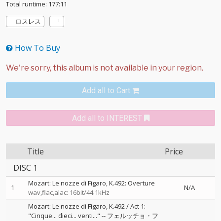
Total runtime: 177:11
ロスレス
How To Buy
Add all to Cart
Add all to INTEREST
Title
Price
DISC 1
Mozart: Le nozze di Figaro, K.492: Overture
1
N/A
wav,flac,alac: 16bit/44.1kHz
Mozart: Le nozze di Figaro, K.492 / Act 1:
"Cinque... dieci... venti..."
--
フェルッチョ・フ