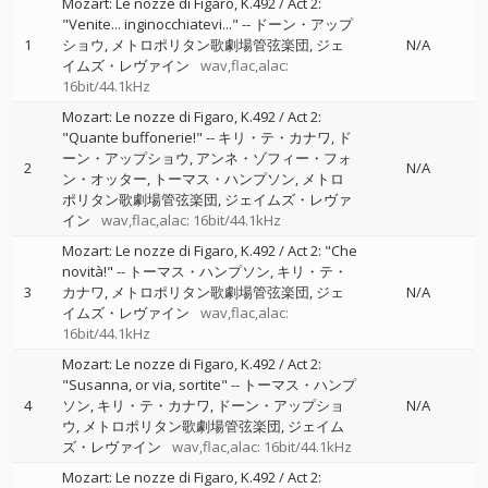
Mozart: Le nozze di Figaro, K.492 / Act 2:
"Venite... inginocchiatevi..."
--
ドーン・アップ
1
ショウ
メトロポリタン歌劇場管弦楽団
ジェ
N/A
イムズ・レヴァイン
wav,flac,alac:
16bit/44.1kHz
Mozart: Le nozze di Figaro, K.492 / Act 2:
"Quante buffonerie!"
--
キリ・テ・カナワ
ド
ーン・アップショウ
アンネ・ゾフィー・フォ
2
N/A
ン・オッター
トーマス・ハンプソン
メトロ
ポリタン歌劇場管弦楽団
ジェイムズ・レヴァ
イン
wav,flac,alac: 16bit/44.1kHz
Mozart: Le nozze di Figaro, K.492 / Act 2: "Che
novità!"
--
トーマス・ハンプソン
キリ・テ・
3
カナワ
メトロポリタン歌劇場管弦楽団
ジェ
N/A
イムズ・レヴァイン
wav,flac,alac:
16bit/44.1kHz
Mozart: Le nozze di Figaro, K.492 / Act 2:
"Susanna, or via, sortite"
--
トーマス・ハンプ
4
ソン
キリ・テ・カナワ
ドーン・アップショ
N/A
ウ
メトロポリタン歌劇場管弦楽団
ジェイム
ズ・レヴァイン
wav,flac,alac: 16bit/44.1kHz
Mozart: Le nozze di Figaro, K.492 / Act 2: