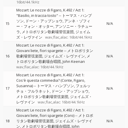
16bit/44.1kHz
Mozart: Le nozze di Figaro, K.492 / Act 1:
"Basilio, in traccia tosto"
--
トーマス・ハンプ
ソン
ドーン・アップショウ
アンネ・ゾフィ
15
N/A
ー・フォン・オッター
アンソニー・ラチュー
ラ
メトロポリタン歌劇場管弦楽団
ジェイム
ズ・レヴァイン
wav,flac,alac: 16bit/44.1kHz
Mozart: Le nozze di Figaro, K.492 / Act 1:
Giovani liete, fiori spargete
--
メトロポリタン
16
歌劇場管弦楽団
ジェイムズ・レヴァイン
メ
N/A
トロポリタン歌劇場合唱団
John Keenan
wav,flac,alac: 16bit/44.1kHz
Mozart: Le nozze di Figaro, K.492 / Act 1:
Cos'è questa commedia? (Conte, Figaro,
Susanna)
--
トーマス・ハンプソン
フェルッ
17
N/A
チョ・フルラネット
ドーン・アップショウ
メトロポリタン歌劇場管弦楽団
ジェイムズ・
レヴァイン
wav,flac,alac: 16bit/44.1kHz
Mozart: Le nozze di Figaro, K.492 / Act 1:
Giovani liete, fiori spargete (Coro)
--
メトロポ
18
リタン歌劇場管弦楽団
ジェイムズ・レヴァイ
N/A
ン
メトロポリタン歌劇場合唱団
John