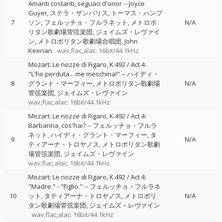
Amanti costanti, seguaci d'onor
--
Joyce
Guyer
ステラ・ザンバリス
トーマス・ハンプ
7
ソン
フェルッチョ・フルラネット
メトロポ
N/A
リタン歌劇場管弦楽団
ジェイムズ・レヴァイ
ン
メトロポリタン歌劇場合唱団
John
Keenan
wav,flac,alac: 16bit/44.1kHz
Mozart: Le nozze di Figaro, K.492 / Act 4:
"L'ho perduta... me meschina!"
--
ハイディ・
8
グラント・マーフィー
メトロポリタン歌劇場
N/A
管弦楽団
ジェイムズ・レヴァイン
wav,flac,alac: 16bit/44.1kHz
Mozart: Le nozze di Figaro, K.492 / Act 4:
Barbarina, cos'hai?
--
フェルッチョ・フルラ
ネット
ハイディ・グラント・マーフィー
タ
9
N/A
ティアーナ・トロヤノス
メトロポリタン歌劇
場管弦楽団
ジェイムズ・レヴァイン
wav,flac,alac: 16bit/44.1kHz
Mozart: Le nozze di Figaro, K.492 / Act 4:
"Madre." - "Figlio."
--
フェルッチョ・フルラネ
10
ット
タティアーナ・トロヤノス
メトロポリ
N/A
タン歌劇場管弦楽団
ジェイムズ・レヴァイン
wav,flac,alac: 16bit/44.1kHz