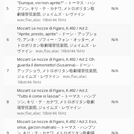
"Dunque, voi non aprite?"
--
トーマス・ハン
5
プソン
キリ・テ・カナワ
メトロポリタン歌
N/A
劇場管弦楽団
ジェイムズ・レヴァイン
wav,flac,alac: 16bit/44.1kHz
Mozart: Le nozze di Figaro, K.492 / Act 2:
"Aprite, presto, aprite"
--
ドーン・アップショ
6
ウ
アンネ・ゾフィー・フォン・オッター
メ
N/A
トロポリタン歌劇場管弦楽団
ジェイムズ・レ
ヴァイン
wav,flac,alac: 16bit/44.1kHz
Mozart: Le nozze di Figaro, K.492 / Act 2: Oh
guarda il demonietto! (Susanna)
--
ドーン・
7
アップショウ
メトロポリタン歌劇場管弦楽団
N/A
ジェイムズ・レヴァイン
wav,flac,alac:
16bit/44.1kHz
Mozart: Le nozze di Figaro, K.492 / Act 2:
"Tutto è come io lasciai"
--
トーマス・ハンプ
8
ソン
キリ・テ・カナワ
メトロポリタン歌劇
N/A
場管弦楽団
ジェイムズ・レヴァイン
wav,flac,alac: 16bit/44.1kHz
Mozart: Le nozze di Figaro, K.492 / Act 2: Esci,
omai, garzon malnato
--
トーマス・ハンプソ
9
ン
キリ・テ・カナワ
メトロポリタン歌劇場
N/A