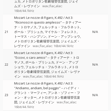
ュカ
メトロポリタン歌劇場管弦楽団
ジェイ
ムズ・レヴァイン
wav,flac,alac:
16bit/44.1kHz
Mozart: Le nozze di Figaro, K.492 / Act 3:
"Riconosci in questo amplesso"
--
タティアー
ナ・トロヤノス
フェルッチョ・フルラネット
21
ポール・プリシュカ
マイケル・フォレスト
N/A
トーマス・ハンプソン
ドーン・アップショウ
メトロポリタン歌劇場管弦楽団
ジェイムズ・
レヴァイン
wav,flac,alac: 16bit/44.1kHz
Mozart: Le nozze di Figaro, K.492 / Act 3:
"Eccovi, o caro amico"
--
タティアーナ・トロ
ヤノス
ポール・プリシュカ
ドーン・アップ
22
N/A
ショウ
フェルッチョ・フルラネット
メトロ
ポリタン歌劇場管弦楽団
ジェイムズ・レヴァ
イン
wav,flac,alac: 16bit/44.1kHz
Mozart: Le nozze di Figaro, K.492 / Act 3:
"Andiamo, andiam, bel paggio"
--
ハイディ・
グラント・マーフィー
アンネ・ゾフィー・フ
23
N/A
ォン・オッター
メトロポリタン歌劇場管弦楽
団
ジェイムズ・レヴァイン
wav,flac,alac:
16bit/44.1kHz