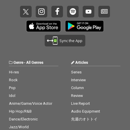
Sync the App
Genre
-
All Genres
Articles
Hi-res
Series
Rock
Interview
Pop
Column
Idol
Review
Anime/Game/Voice Actor
Live Report
Hip Hop/R&B
Audio Equipment
Dance/Electronic
先週のオトトイ
Jazz/World