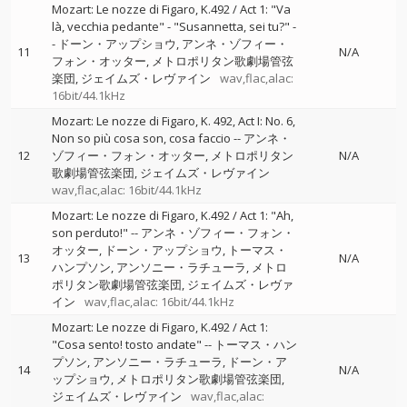
Mozart: Le nozze di Figaro, K.492 / Act 1: "Va
là, vecchia pedante" - "Susannetta, sei tu?"
-
-
ドーン・アップショウ
アンネ・ゾフィー・
11
N/A
フォン・オッター
メトロポリタン歌劇場管弦
楽団
ジェイムズ・レヴァイン
wav,flac,alac:
16bit/44.1kHz
Mozart: Le nozze di Figaro, K. 492, Act I: No. 6,
Non so più cosa son, cosa faccio
--
アンネ・
12
ゾフィー・フォン・オッター
メトロポリタン
N/A
歌劇場管弦楽団
ジェイムズ・レヴァイン
wav,flac,alac: 16bit/44.1kHz
Mozart: Le nozze di Figaro, K.492 / Act 1: "Ah,
son perduto!"
--
アンネ・ゾフィー・フォン・
オッター
ドーン・アップショウ
トーマス・
13
N/A
ハンプソン
アンソニー・ラチューラ
メトロ
ポリタン歌劇場管弦楽団
ジェイムズ・レヴァ
イン
wav,flac,alac: 16bit/44.1kHz
Mozart: Le nozze di Figaro, K.492 / Act 1:
"Cosa sento! tosto andate"
--
トーマス・ハン
プソン
アンソニー・ラチューラ
ドーン・ア
14
N/A
ップショウ
メトロポリタン歌劇場管弦楽団
ジェイムズ・レヴァイン
wav,flac,alac: