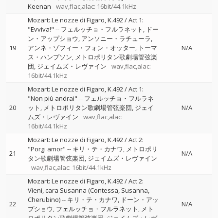
Keenan
wav,flac,alac: 16bit/44.1kHz
Mozart: Le nozze di Figaro, K.492 / Act 1:
"Evviva!"
--
フェルッチョ・フルラネット
ドー
ン・アップショウ
アンソニー・ラチューラ
19
アンネ・ゾフィー・フォン・オッター
トーマ
N/A
ス・ハンプソン
メトロポリタン歌劇場管弦楽
団
ジェイムズ・レヴァイン
wav,flac,alac:
16bit/44.1kHz
Mozart: Le nozze di Figaro, K.492 / Act 1:
"Non più andrai"
--
フェルッチョ・フルラネ
20
ット
メトロポリタン歌劇場管弦楽団
ジェイ
N/A
ムズ・レヴァイン
wav,flac,alac:
16bit/44.1kHz
Mozart: Le nozze di Figaro, K.492 / Act 2:
"Porgi amor"
--
キリ・テ・カナワ
メトロポリ
21
N/A
タン歌劇場管弦楽団
ジェイムズ・レヴァイン
wav,flac,alac: 16bit/44.1kHz
Mozart: Le nozze di Figaro, K.492 / Act 2:
Vieni, cara Susanna (Contessa, Susanna,
Cherubino)
--
キリ・テ・カナワ
ドーン・アッ
22
N/A
プショウ
フェルッチョ・フルラネット
メト