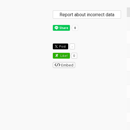
Report about incorrect data
Post
-
Like!
0
Embed