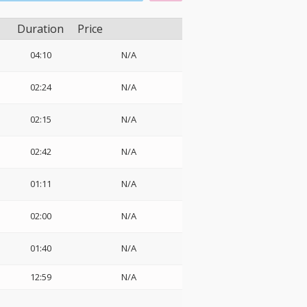
Duration
Price
04:10
N/A
02:24
N/A
02:15
N/A
02:42
N/A
01:11
N/A
02:00
N/A
01:40
N/A
12:59
N/A