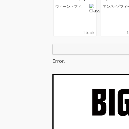
III. Un poco allegretto
ウィーン・フィル
アンネ=ゾフィ
e grazioso
ハーモニー管弦楽
ター
団
1 track
1
Error.