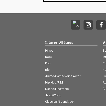
Genre
-
All Genres
Hi-res
Se
Rock
In
Pop
C
Idol
Re
Anime/Game/Voice Actor
Li
Hip Hop/R&B
Au
Dance/Electronic
先
Jazz/World
Classical/Soundtrack