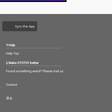
Sync the App
Help
Help Top
Make OTOTOY better
Found something weird? Please mail us
Contact
つ
退会