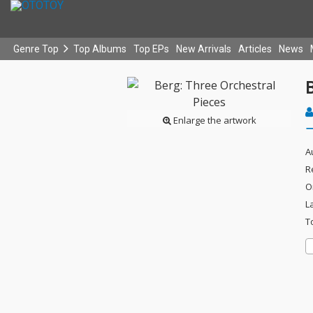
Genre Top
Top Albums
Top EPs
New Arrivals
Articles
News
B
Enlarge the artwork
A
R
O
L
T