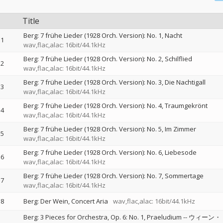
Title
Berg: 7 frühe Lieder (1928 Orch. Version): No. 1, Nacht
1
wav,flac,alac: 16bit/44.1kHz
Berg: 7 frühe Lieder (1928 Orch. Version): No. 2, Schilflied
2
wav,flac,alac: 16bit/44.1kHz
Berg: 7 frühe Lieder (1928 Orch. Version): No. 3, Die Nachtigall
3
wav,flac,alac: 16bit/44.1kHz
Berg: 7 frühe Lieder (1928 Orch. Version): No. 4, Traumgekrönt
4
wav,flac,alac: 16bit/44.1kHz
Berg: 7 frühe Lieder (1928 Orch. Version): No. 5, Im Zimmer
5
wav,flac,alac: 16bit/44.1kHz
Berg: 7 frühe Lieder (1928 Orch. Version): No. 6, Liebesode
6
wav,flac,alac: 16bit/44.1kHz
Berg: 7 frühe Lieder (1928 Orch. Version): No. 7, Sommertage
7
wav,flac,alac: 16bit/44.1kHz
8
Berg: Der Wein, Concert Aria
wav,flac,alac: 16bit/44.1kHz
Berg: 3 Pieces for Orchestra, Op. 6: No. 1, Praeludium
--
ウィーン・