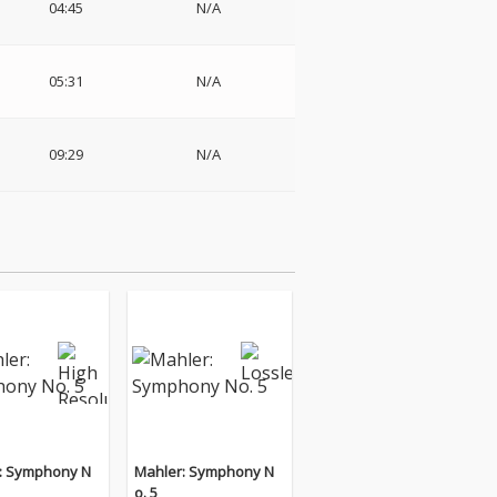
04:45
N/A
05:31
N/A
09:29
N/A
: Symphony N
Mahler: Symphony N
o. 5