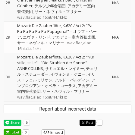
Christian Fliegner
Markus Baur
Christian
28
N/A
Günther
テルツ少年合唱団
アカデミー室内
管弦楽団
サー・ネヴィル・マリナー
wav,flac,alac: 16bit/44.1kHz
Mozart: Die Zauberflöte, K.620 / Act 2: "Pa-
Pa-Pa-Pa-Pa-Pa-Papagena!"
--
オラフ・ベー
29
ア
エヴァ・リンド
アカデミー室内管弦楽団
N/A
サー・ネヴィル・マリナー
wav,flac,alac:
16bit/44.1kHz
Mozart: Die Zauberflöte, K.620 / Act 2: "Nur
stille, stille" - "Die Strahlen der Sonne"
--
ANNE COLLINS
サミュエル・レイミー
チェリ
ル・ステューダー
イヴォンヌ・ケニー
イリ
30
N/A
ス・フェルミリオン
アルド・バルディン
ア
ンブロジアン・オペラ・コーラス
アカデミー
室内管弦楽団
サー・ネヴィル・マリナー
wav,flac,alac: 16bit/44.1kHz
Report about incorrect data
Post
-
Embed
Like!
0