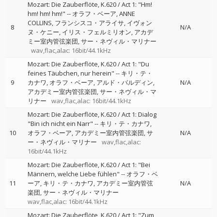
Mozart: Die Zauberflöte, K.620 / Act 1: "Hm!
hm! hm! hm!"
--
オラフ・ベーア
ANNE
COLLINS
フランシスコ・アライサ
イヴォン
8
N/A
ヌ・ケニー
イリス・フェルミリオン
アカデ
ミー室内管弦楽団
サー・ネヴィル・マリナー
wav,flac,alac: 16bit/44.1kHz
Mozart: Die Zauberflöte, K.620 / Act 1: "Du
feines Täubchen, nur herein"
--
キリ・テ・
9
カナワ
オラフ・ベーア
アルド・バルディン
N/A
アカデミー室内管弦楽団
サー・ネヴィル・マ
リナー
wav,flac,alac: 16bit/44.1kHz
Mozart: Die Zauberflöte, K.620 / Act 1: Dialog
"Bin ich nicht ein Narr"
--
キリ・テ・カナワ
10
オラフ・ベーア
アカデミー室内管弦楽団
サ
N/A
ー・ネヴィル・マリナー
wav,flac,alac:
16bit/44.1kHz
Mozart: Die Zauberflöte, K.620 / Act 1: "Bei
Männern, welche Liebe fühlen"
--
オラフ・ベ
11
ーア
キリ・テ・カナワ
アカデミー室内管弦
N/A
楽団
サー・ネヴィル・マリナー
wav,flac,alac: 16bit/44.1kHz
Mozart: Die Zauberflöte, K.620 / Act 1: "Zum