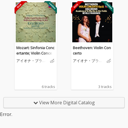
Mozart: Sinfonia Conc
Beethoven: Violin Con
ertante; Violin Concert
certo
o No. 2
アイオナ・ブラウ
アイオナ・ブラウ
ン
ン
6 tracks
3 tracks
View More Digital Catalog
Error.