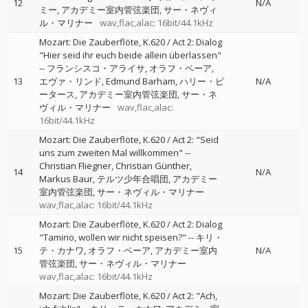
12
N/A
ミー
アカデミー室内管弦楽団
サー・ネヴィ
ル・マリナー
wav,flac,alac: 16bit/44.1kHz
Mozart: Die Zauberflöte, K.620 / Act 2: Dialog
"Hier seid ihr euch beide allein überlassen"
--
フランシスコ・アライサ
オラフ・ベーア
13
エヴァ・リンド
Edmund Barham
ハリー・ピ
N/A
ータース
アカデミー室内管弦楽団
サー・ネ
ヴィル・マリナー
wav,flac,alac:
16bit/44.1kHz
Mozart: Die Zauberflöte, K.620 / Act 2: "Seid
uns zum zweiten Mal willkommen"
--
Christian Fliegner
Christian Günther
14
N/A
Markus Baur
テルツ少年合唱団
アカデミー
室内管弦楽団
サー・ネヴィル・マリナー
wav,flac,alac: 16bit/44.1kHz
Mozart: Die Zauberflöte, K.620 / Act 2: Dialog
"Tamino, wollen wir nicht speisen?"
--
キリ・
15
テ・カナワ
オラフ・ベーア
アカデミー室内
N/A
管弦楽団
サー・ネヴィル・マリナー
wav,flac,alac: 16bit/44.1kHz
Mozart: Die Zauberflöte, K.620 / Act 2: "Ach,