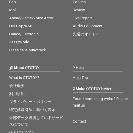
Pop
Column
Idol
Review
Anime/Game/Voice Actor
Live Report
Hip Hop/R&B
Audio Equipment
Dance/Electronic
先週のオトトイ
Jazz/World
Classical/Soundtrack
About OTOTOY
Help
What is OTOTOY?
Help Top
会社概要
Make OTOTOY better
利用規約
Found something weird? Please
プライバシー・ポリシー
mail us
特定商取引法に基づく表示
外部データ連携しているサービ
Contact
スについて
OTOTOYアプリ