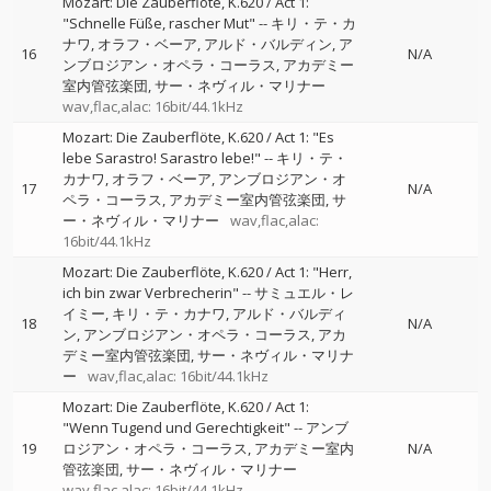
Mozart: Die Zauberflöte, K.620 / Act 1:
"Schnelle Füße, rascher Mut"
--
キリ・テ・カ
ナワ
オラフ・ベーア
アルド・バルディン
ア
16
N/A
ンブロジアン・オペラ・コーラス
アカデミー
室内管弦楽団
サー・ネヴィル・マリナー
wav,flac,alac: 16bit/44.1kHz
Mozart: Die Zauberflöte, K.620 / Act 1: "Es
lebe Sarastro! Sarastro lebe!"
--
キリ・テ・
カナワ
オラフ・ベーア
アンブロジアン・オ
17
N/A
ペラ・コーラス
アカデミー室内管弦楽団
サ
ー・ネヴィル・マリナー
wav,flac,alac:
16bit/44.1kHz
Mozart: Die Zauberflöte, K.620 / Act 1: "Herr,
ich bin zwar Verbrecherin"
--
サミュエル・レ
イミー
キリ・テ・カナワ
アルド・バルディ
18
N/A
ン
アンブロジアン・オペラ・コーラス
アカ
デミー室内管弦楽団
サー・ネヴィル・マリナ
ー
wav,flac,alac: 16bit/44.1kHz
Mozart: Die Zauberflöte, K.620 / Act 1:
"Wenn Tugend und Gerechtigkeit"
--
アンブ
19
ロジアン・オペラ・コーラス
アカデミー室内
N/A
管弦楽団
サー・ネヴィル・マリナー
wav,flac,alac: 16bit/44.1kHz