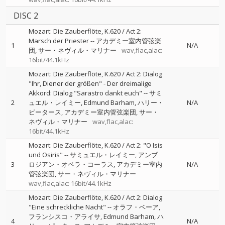
DISC 2
Mozart: Die Zauberflöte, K.620 / Act 2:
Marsch der Priester
--
アカデミー室内管弦楽
1
N/A
団
サー・ネヴィル・マリナー
wav,flac,alac:
16bit/44.1kHz
Mozart: Die Zauberflöte, K.620 / Act 2: Dialog
"Ihr, Diener der größen" - Der dreimalige
Akkord: Dialog "Sarastro dankt euch"
--
サミ
2
ュエル・レイミー
Edmund Barham
ハリー・
N/A
ピータース
アカデミー室内管弦楽団
サー・
ネヴィル・マリナー
wav,flac,alac:
16bit/44.1kHz
Mozart: Die Zauberflöte, K.620 / Act 2: "O Isis
und Osiris"
--
サミュエル・レイミー
アンブ
3
ロジアン・オペラ・コーラス
アカデミー室内
N/A
管弦楽団
サー・ネヴィル・マリナー
wav,flac,alac: 16bit/44.1kHz
Mozart: Die Zauberflöte, K.620 / Act 2: Dialog
"Eine schreckliche Nacht"
--
オラフ・ベーア
フランシスコ・アライサ
Edmund Barham
ハ
4
N/A