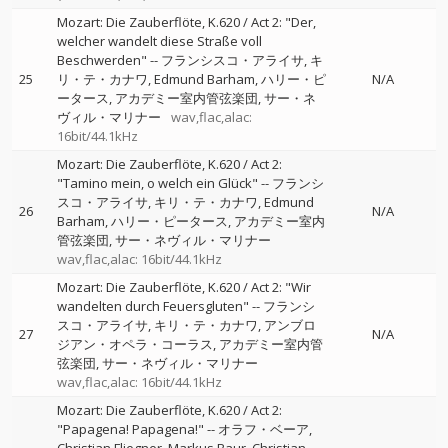
Mozart: Die Zauberflöte, K.620 / Act 2: "Der,
welcher wandelt diese Straße voll
Beschwerden"
--
フランシスコ・アライサ
キ
25
リ・テ・カナワ
Edmund Barham
ハリー・ピ
N/A
ータース
アカデミー室内管弦楽団
サー・ネ
ヴィル・マリナー
wav,flac,alac:
16bit/44.1kHz
Mozart: Die Zauberflöte, K.620 / Act 2:
"Tamino mein, o welch ein Glück"
--
フランシ
スコ・アライサ
キリ・テ・カナワ
Edmund
26
N/A
Barham
ハリー・ピータース
アカデミー室内
管弦楽団
サー・ネヴィル・マリナー
wav,flac,alac: 16bit/44.1kHz
Mozart: Die Zauberflöte, K.620 / Act 2: "Wir
wandelten durch Feuersgluten"
--
フランシ
スコ・アライサ
キリ・テ・カナワ
アンブロ
27
N/A
ジアン・オペラ・コーラス
アカデミー室内管
弦楽団
サー・ネヴィル・マリナー
wav,flac,alac: 16bit/44.1kHz
Mozart: Die Zauberflöte, K.620 / Act 2:
"Papagena! Papagena!"
--
オラフ・ベーア