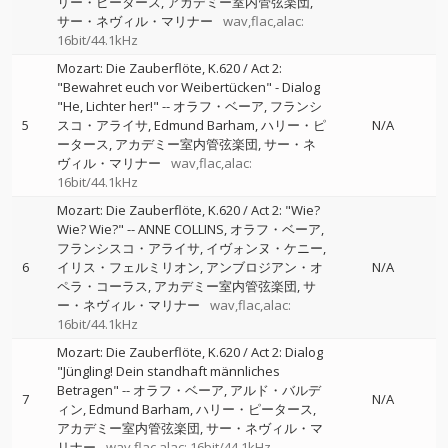
リー・ピータース
アカデミー室内管弦楽団
サー・ネヴィル・マリナー
wav,flac,alac:
16bit/44.1kHz
Mozart: Die Zauberflöte, K.620 / Act 2:
"Bewahret euch vor Weibertücken" - Dialog
"He, Lichter her!"
--
オラフ・ベーア
フランシ
5
スコ・アライサ
Edmund Barham
ハリー・ピ
N/A
ータース
アカデミー室内管弦楽団
サー・ネ
ヴィル・マリナー
wav,flac,alac:
16bit/44.1kHz
Mozart: Die Zauberflöte, K.620 / Act 2: "Wie?
Wie? Wie?"
--
ANNE COLLINS
オラフ・ベーア
フランシスコ・アライサ
イヴォンヌ・ケニー
6
イリス・フェルミリオン
アンブロジアン・オ
N/A
ペラ・コーラス
アカデミー室内管弦楽団
サ
ー・ネヴィル・マリナー
wav,flac,alac:
16bit/44.1kHz
Mozart: Die Zauberflöte, K.620 / Act 2: Dialog
"Jüngling! Dein standhaft männliches
Betragen"
--
オラフ・ベーア
アルド・バルデ
7
N/A
ィン
Edmund Barham
ハリー・ピータース
アカデミー室内管弦楽団
サー・ネヴィル・マ
リナー
wav,flac,alac: 16bit/44.1kHz