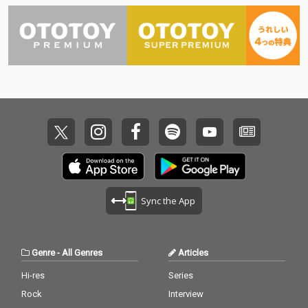
Sync the App
Genre
-
All Genres
Articles
Hi-res
Series
Rock
Interview