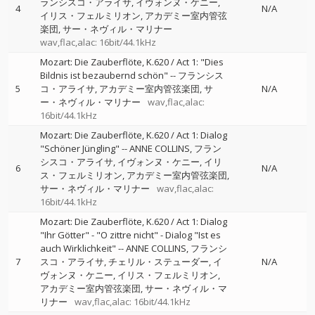
ランシスコ・アライサ
イヴォンヌ・ケニー
4
N/A
イリス・フェルミリオン
アカデミー室内管弦
楽団
サー・ネヴィル・マリナー
wav,flac,alac: 16bit/44.1kHz
Mozart: Die Zauberflöte, K.620 / Act 1: "Dies
Bildnis ist bezaubernd schön"
--
フランシス
5
コ・アライサ
アカデミー室内管弦楽団
サ
N/A
ー・ネヴィル・マリナー
wav,flac,alac:
16bit/44.1kHz
Mozart: Die Zauberflöte, K.620 / Act 1: Dialog
"Schöner Jüngling"
--
ANNE COLLINS
フラン
シスコ・アライサ
イヴォンヌ・ケニー
イリ
6
N/A
ス・フェルミリオン
アカデミー室内管弦楽団
サー・ネヴィル・マリナー
wav,flac,alac:
16bit/44.1kHz
Mozart: Die Zauberflöte, K.620 / Act 1: Dialog
"Ihr Götter" - "O zittre nicht" - Dialog "Ist es
auch Wirklichkeit"
--
ANNE COLLINS
フランシ
7
スコ・アライサ
チェリル・ステューダー
イ
N/A
ヴォンヌ・ケニー
イリス・フェルミリオン
アカデミー室内管弦楽団
サー・ネヴィル・マ
リナー
wav,flac,alac: 16bit/44.1kHz