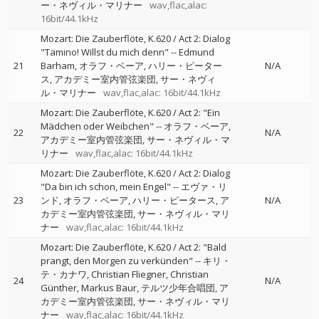
ー・ネヴィル・マリナー
wav,flac,alac:
16bit/44.1kHz
Mozart: Die Zauberflöte, K.620 / Act 2: Dialog
"Tamino! Willst du mich denn"
--
Edmund
21
Barham
オラフ・ベーア
ハリー・ピーター
N/A
ス
アカデミー室内管弦楽団
サー・ネヴィ
ル・マリナー
wav,flac,alac: 16bit/44.1kHz
Mozart: Die Zauberflöte, K.620 / Act 2: "Ein
Mädchen oder Weibchen"
--
オラフ・ベーア
22
N/A
アカデミー室内管弦楽団
サー・ネヴィル・マ
リナー
wav,flac,alac: 16bit/44.1kHz
Mozart: Die Zauberflöte, K.620 / Act 2: Dialog
"Da bin ich schon, mein Engel"
--
エヴァ・リ
23
ンド
オラフ・ベーア
ハリー・ピータース
ア
N/A
カデミー室内管弦楽団
サー・ネヴィル・マリ
ナー
wav,flac,alac: 16bit/44.1kHz
Mozart: Die Zauberflöte, K.620 / Act 2: "Bald
prangt, den Morgen zu verkünden"
--
キリ・
テ・カナワ
Christian Fliegner
Christian
24
N/A
Günther
Markus Baur
テルツ少年合唱団
ア
カデミー室内管弦楽団
サー・ネヴィル・マリ
ナー
wav,flac,alac: 16bit/44.1kHz