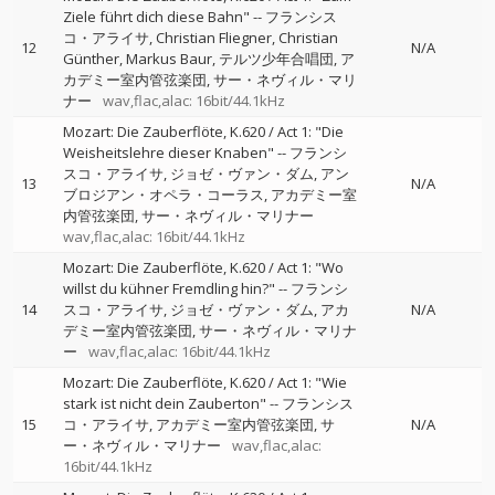
Ziele führt dich diese Bahn"
--
フランシス
コ・アライサ
Christian Fliegner
Christian
12
N/A
Günther
Markus Baur
テルツ少年合唱団
ア
カデミー室内管弦楽団
サー・ネヴィル・マリ
ナー
wav,flac,alac: 16bit/44.1kHz
Mozart: Die Zauberflöte, K.620 / Act 1: "Die
Weisheitslehre dieser Knaben"
--
フランシ
スコ・アライサ
ジョゼ・ヴァン・ダム
アン
13
N/A
ブロジアン・オペラ・コーラス
アカデミー室
内管弦楽団
サー・ネヴィル・マリナー
wav,flac,alac: 16bit/44.1kHz
Mozart: Die Zauberflöte, K.620 / Act 1: "Wo
willst du kühner Fremdling hin?"
--
フランシ
14
スコ・アライサ
ジョゼ・ヴァン・ダム
アカ
N/A
デミー室内管弦楽団
サー・ネヴィル・マリナ
ー
wav,flac,alac: 16bit/44.1kHz
Mozart: Die Zauberflöte, K.620 / Act 1: "Wie
stark ist nicht dein Zauberton"
--
フランシス
15
コ・アライサ
アカデミー室内管弦楽団
サ
N/A
ー・ネヴィル・マリナー
wav,flac,alac:
16bit/44.1kHz