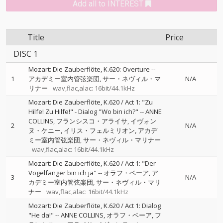
Add all to INTEREST
Title
Price
DISC 1
Mozart: Die Zauberflöte, K.620: Overture
--
1
アカデミー室内管弦楽団
サー・ネヴィル・マ
N/A
リナー
wav,flac,alac: 16bit/44.1kHz
Mozart: Die Zauberflöte, K.620 / Act 1: "Zu
Hilfe! Zu Hilfe!" - Dialog "Wo bin ich?"
--
ANNE
COLLINS
フランシスコ・アライサ
イヴォン
2
N/A
ヌ・ケニー
イリス・フェルミリオン
アカデ
ミー室内管弦楽団
サー・ネヴィル・マリナー
wav,flac,alac: 16bit/44.1kHz
Mozart: Die Zauberflöte, K.620 / Act 1: "Der
Vogelfänger bin ich ja"
--
オラフ・ベーア
ア
3
N/A
カデミー室内管弦楽団
サー・ネヴィル・マリ
ナー
wav,flac,alac: 16bit/44.1kHz
Mozart: Die Zauberflöte, K.620 / Act 1: Dialog
"He da!"
--
ANNE COLLINS
オラフ・ベーア
フ