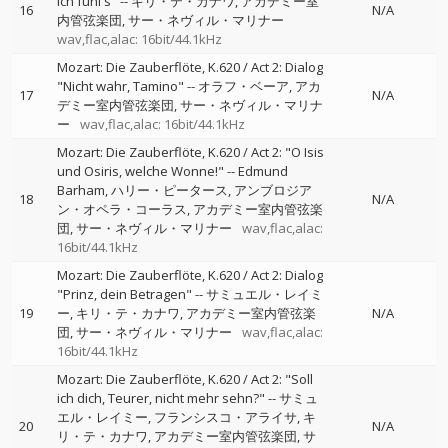
ich fühl's"
--
キリ・テ・カナワ
アカデミー室
16
N/A
内管弦楽団
サー・ネヴィル・マリナー
wav,flac,alac: 16bit/44.1kHz
Mozart: Die Zauberflöte, K.620 / Act 2: Dialog
"Nicht wahr, Tamino"
--
オラフ・ベーア
アカ
17
N/A
デミー室内管弦楽団
サー・ネヴィル・マリナ
ー
wav,flac,alac: 16bit/44.1kHz
Mozart: Die Zauberflöte, K.620 / Act 2: "O Isis
und Osiris, welche Wonne!"
--
Edmund
Barham
ハリー・ピータース
アンブロジア
18
N/A
ン・オペラ・コーラス
アカデミー室内管弦楽
団
サー・ネヴィル・マリナー
wav,flac,alac:
16bit/44.1kHz
Mozart: Die Zauberflöte, K.620 / Act 2: Dialog
"Prinz, dein Betragen"
--
サミュエル・レイミ
19
ー
キリ・テ・カナワ
アカデミー室内管弦楽
N/A
団
サー・ネヴィル・マリナー
wav,flac,alac:
16bit/44.1kHz
Mozart: Die Zauberflöte, K.620 / Act 2: "Soll
ich dich, Teurer, nicht mehr sehn?"
--
サミュ
エル・レイミー
フランシスコ・アライサ
キ
20
N/A
リ・テ・カナワ
アカデミー室内管弦楽団
サ