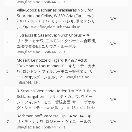
wav,flac,alac: 16bit/44.1kHz
Villa-Lobos: Bachianas brasileiras No. 5 for
Soprano and Cellos, W.389: Aria (Cantilena)
-
3
N/A
-
キリ・テ・カナワ
リン・ハレル
器楽アンサ
ンブル
wav,flac,alac: 16bit/44.1kHz
J. Strauss II: Casanova: Nuns' Chorus
--
キ
リ・テ・カナワ
モルモン・タバナクル合唱団
4
N/A
ユタ交響楽団
ユリウス・ルーデル
wav,flac,alac: 16bit/44.1kHz
Mozart: Le nozze di Figaro, K.492 / Act 3:
"Dove sono i bei momenti"
--
キリ・テ・カナ
5
ワ
ロンドン・フィルハーモニー管弦楽団
サ
N/A
ー・ゲオルグ・ショルティ
wav,flac,alac:
16bit/44.1kHz
R. Strauss: Vier letzte Lieder, TrV 296: 3. Beim
Schlafengehen
--
キリ・テ・カナワ
ウィー
6
N/A
ン・フィルハーモニー管弦楽団
サー・ゲオル
グ・ショルティ
wav,flac,alac: 16bit/44.1kHz
Rachmaninoff: Vocalise, Op. 34 No. 14
--
キ
7
リ・テ・カナワ
ロジャー・ヴィニョールズ
N/A
wav,flac,alac: 16bit/44.1kHz