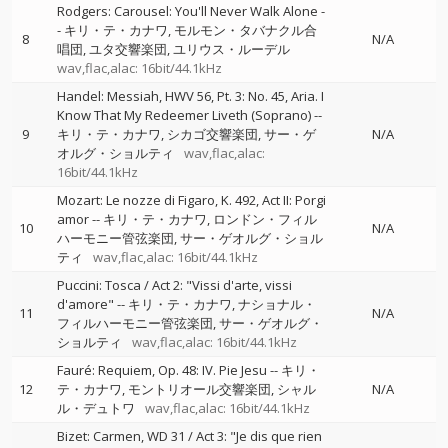
Rodgers: Carousel: You'll Never Walk Alone
-
-
キリ・テ・カナワ
モルモン・タバナクル合
8
N/A
唱団
ユタ交響楽団
ユリウス・ルーデル
wav,flac,alac: 16bit/44.1kHz
Handel: Messiah, HWV 56, Pt. 3: No. 45, Aria. I
Know That My Redeemer Liveth (Soprano)
--
9
キリ・テ・カナワ
シカゴ交響楽団
サー・ゲ
N/A
オルグ・ショルティ
wav,flac,alac:
16bit/44.1kHz
Mozart: Le nozze di Figaro, K. 492, Act II: Porgi
amor
--
キリ・テ・カナワ
ロンドン・フィル
10
N/A
ハーモニー管弦楽団
サー・ゲオルグ・ショル
ティ
wav,flac,alac: 16bit/44.1kHz
Puccini: Tosca / Act 2: "Vissi d'arte, vissi
d'amore"
--
キリ・テ・カナワ
ナショナル・
11
N/A
フィルハーモニー管弦楽団
サー・ゲオルグ・
ショルティ
wav,flac,alac: 16bit/44.1kHz
Fauré: Requiem, Op. 48: IV. Pie Jesu
--
キリ・
12
テ・カナワ
モントリオール交響楽団
シャル
N/A
ル・デュトワ
wav,flac,alac: 16bit/44.1kHz
Bizet: Carmen, WD 31 / Act 3: "Je dis que rien