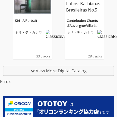
Kiri - A Portrait
Canteloube: Chants
d'Auvergne/Villa-Lobo
s: Bachianas Brasileir
キリ・テ・カナワ
キリ・テ・カナワ
as No.5
33 tracks
28 tracks
View More Digital Catalog
Error.