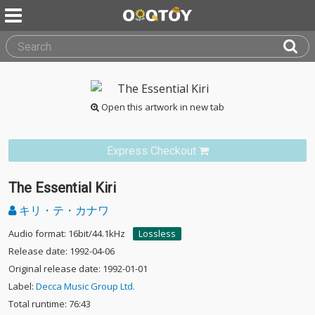
Open this artwork in new tab
Express Checkout
The Essential Kiri
キリ・テ・カナワ
Audio format: 16bit/44.1kHz
Lossless
Release date: 1992-04-06
Original release date: 1992-01-01
Label:
Decca Music Group Ltd.
Total runtime: 76:43