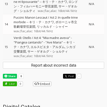
ne m'épouvante"
--
キリ・テ・カナワ
ロンド
13
N/A
ン・フィルハーモニー管弦楽団
サー・ゲオル
グ・ショルティ
wav,flac,alac: 16bit/44.1kHz
Puccini: Manon Lescaut / Act 2: In quelle trine
morbide
--
キリ・テ・カナワ
ボローニャ市立
14
N/A
歌劇場管弦楽団
リッカルド・シャイー
wav,flac,alac: 16bit/44.1kHz
Verdi: Otello / Act 4: "Mia madre aveva" -
"Piangea cantando" - "Ave Maria"
--
キリ・
15
テ・カナワ
エルスビエタ・アルダム
シカゴ
N/A
交響楽団
サー・ゲオルグ・ショルティ
wav,flac,alac: 16bit/44.1kHz
Report about incorrect data
Post
-
Embed
Like!
0