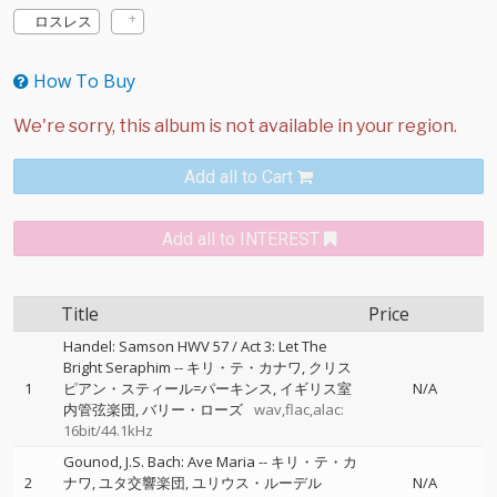
ロスレス
How To Buy
Add all to Cart
Add all to INTEREST
Title
Price
Handel: Samson HWV 57 / Act 3: Let The
Bright Seraphim
--
キリ・テ・カナワ
クリス
1
ピアン・スティール=パーキンス
イギリス室
N/A
内管弦楽団
バリー・ローズ
wav,flac,alac:
16bit/44.1kHz
Gounod, J.S. Bach: Ave Maria
--
キリ・テ・カ
2
ナワ
ユタ交響楽団
ユリウス・ルーデル
N/A