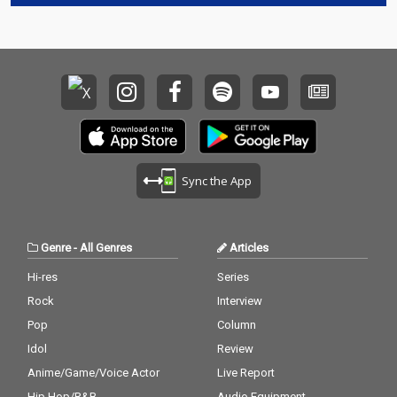
Sync the App
Genre
-
All Genres
Articles
Hi-res
Series
Rock
Interview
Pop
Column
Idol
Review
Anime/Game/Voice Actor
Live Report
Hip Hop/R&B
Audio Equipment