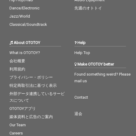
Dance/Electronic
先週のオトトイ
Jazz/World
Classical/Soundtrack
About OTOTOY
Help
What is OTOTOY?
Help Top
会社概要
Make OTOTOY better
利用規約
Found something weird? Please
プライバシー・ポリシー
mail us
特定商取引法に基づく表示
外部データ連携しているサービ
Contact
スについて
OTOTOYアプリ
退会
媒体資料と広告のご案内
Our Team
Careers