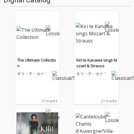
Digital Catalog
The Ultimate Collectio
Kiri te Kanawa sings M
n
ozart & Strauss
キリ・テ・カナワ
キリ・テ・カナワ
21 tracks
31 tracks