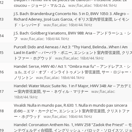
12
coucou
--
ジョージ・マルコム
wav,flac,alac: 16bit/44.1kHz
J.S. Bach: Brandenburg Concerto No. 5 in D, BWV 1050: 3. Allegro
--
13
Richard Adeney
José Luis Garcia
イギリス室内管弦楽団
レイモン
ド・レッパード
wav,flac,alac: 16bit/44.1kHz
J.S. Bach: Goldberg Variations, BWV 988: Aria
--
アンドラーシュ・シ
14
フ
wav,flac,alac: 16bit/44.1kHz
Purcell: Dido and Aeneas / Act 3: "Thy Hand, Belinda...When I Am
15
Laid In Earth"
--
バーバラ・ボニー
エンシェント室内管弦楽団
クリ
トファー・ホグウッド
wav,flac,alac: 16bit/44.1kHz
Handel: Serse, HWV 40 / Act 1: "Ombra mai fu"
--
アンドレアス・シ
16
ョル
エイジ・オブ・インライトゥメント管弦楽団
サー・ロジャー
ノリントン
wav,flac,alac: 16bit/44.1kHz
Handel: Water Music Suite No. 1 in F Major, HWV 348: Air
--
アカデミ
17
ー室内管弦楽団
サー・ネヴィル・マリナー
wav,flac,alac:
16bit/44.1kHz
Vivaldi: Nulla in mundo pax, R.630: 1. Nulla in mundo pax sincera
18
(Edit)
--
エマ・カークビー
エンシェント室内管弦楽団
クリストファ
ー・ホグウッド
wav,flac,alac: 16bit/44.1kHz
Handel: Coronation Anthem No. 1, HWV 258 "Zadok the Priest”
--
モ
19
ンテヴェルディ合唱団
イングリッシュ・バロック・ソロイスツ
ジ