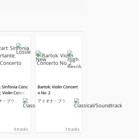
: Sinfonia Conc
Bartok: Violin Concert
; Violin Concert
o No. 2
ナ・ブラウ
アイオナ・ブラウ
ン
6 tracks
3 tracks