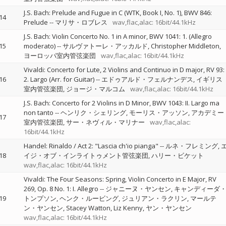
J.S. Bach: Prelude and Fugue in C (WTK, Book I, No. 1), BWV 846:
14
Prelude
--
マリサ・ロブレス
wav,flac,alac: 16bit/44.1kHz
J.S. Bach: Violin Concerto No. 1 in A minor, BWV 1041: 1. (Allegro
15
moderato)
--
サルヴァトーレ・アッカルド
Christopher Middleton
ヨーロッパ室内管弦楽団
wav,flac,alac: 16bit/44.1kHz
Vivaldi: Concerto for Lute, 2 Violins and Continuo in D major, RV 93:
16
2. Largo (Arr. for Guitar)
--
エドゥアルド・フェルナンデス
イギリス
室内管弦楽団
ジョージ・マルコム
wav,flac,alac: 16bit/44.1kHz
J.S. Bach: Concerto for 2 Violins in D Minor, BWV 1043: II. Largo ma
non tanto
--
ヘンリク・シェリング
モーリス・アッソン
アカデミー
17
室内管弦楽団
サー・ネヴィル・マリナー
wav,flac,alac:
16bit/44.1kHz
Handel: Rinaldo / Act 2: "Lascia ch'io pianga"
--
ルネ・フレミング
18
イジ・オブ・インライトゥメント管弦楽団
ハリー・ビケット
wav,flac,alac: 16bit/44.1kHz
Vivaldi: The Four Seasons: Spring, Violin Concerto in E Major, RV
269, Op. 8 No. 1: I. Allegro
--
ジャニーヌ・ヤンセン
キャンディーダ
19
トンプソン
ヘンク・ルービング
ジュリアン・ラクリン
マールテ
ン・ヤンセン
Stacey Watton
Liz Kenny
ヤン・ヤンセン
wav,flac,alac: 16bit/44.1kHz