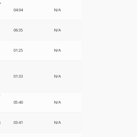
ア
04:04
N/A
06:35
N/A
01:25
N/A
01:33
N/A
グ
オ
05:40
N/A
内
03:41
N/A