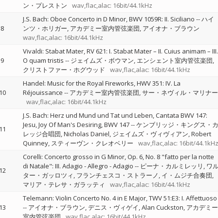
ン・プレストン
wav,flac,alac: 16bit/44.1kHz
J.S. Bach: Oboe Concerto in D Minor, BWV 1059R: II. Siciliano
--
ハイ
8
ンツ・ホリガー
アカデミー室内管弦楽団
アイオナ・ブラウン
wav,flac,alac: 16bit/44.1kHz
Vivaldi: Stabat Mater, RV 621: I. Stabat Mater – II. Cuius animam – III.
9
O quam tristis
--
ジェイムズ・ボウマン
エンシェント室内管弦楽団
クリストファー・ホグウッド
wav,flac,alac: 16bit/44.1kHz
Handel: Music for the Royal Fireworks, HWV 351: IV. La
10
Réjouissance
--
アカデミー室内管弦楽団
サー・ネヴィル・マリナー
wav,flac,alac: 16bit/44.1kHz
J.S. Bach: Herz und Mund und Tat und Leben, Cantata BWV 147:
Jesu, Joy Of Man's Desiring, BWV 147
--
ケンブリッジ・キングス・
11
レッジ合唱団
Nicholas Daniel
ジェイムズ・ヴィヴィアン
Robert
Quinney
スティーヴン・クレオベリー
wav,flac,alac: 16bit/44.1kH
Corelli: Concerto grosso in G Minor, Op. 6, No. 8 "fatto per la notte
di Natale": III. Adagio - Allegro - Adagio
--
ピーナ・カルミレッリ
ワ
12
ター・ガッロツィ
フランチェスコ・ストラーノ
イ・ムジチ合奏団
マリア・テレサ・ガラッティ
wav,flac,alac: 16bit/44.1kHz
Telemann: Violin Concerto No. 4 in E Major, TWV 51:E3: I. Affettuoso
13
--
アイオナ・ブラウン
デニス・ヴィゲイ
Alan Cuckston
アカデミー
室内管弦楽団
wav,flac,alac: 16bit/44.1kHz