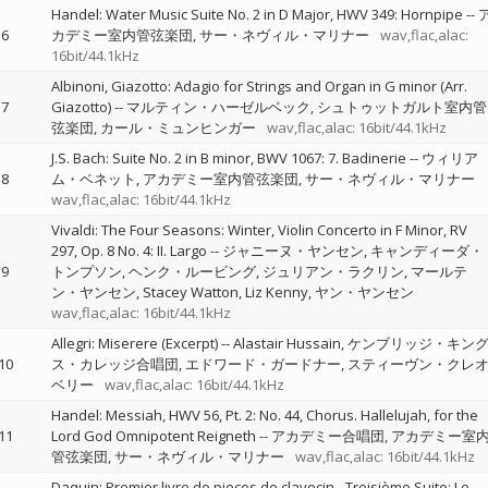
Handel: Water Music Suite No. 2 in D Major, HWV 349: Hornpipe
--
6
カデミー室内管弦楽団
サー・ネヴィル・マリナー
wav,flac,alac:
16bit/44.1kHz
Albinoni, Giazotto: Adagio for Strings and Organ in G minor (Arr.
7
Giazotto)
--
マルティン・ハーゼルベック
シュトゥットガルト室内管
弦楽団
カール・ミュンヒンガー
wav,flac,alac: 16bit/44.1kHz
J.S. Bach: Suite No. 2 in B minor, BWV 1067: 7. Badinerie
--
ウィリア
8
ム・ベネット
アカデミー室内管弦楽団
サー・ネヴィル・マリナー
wav,flac,alac: 16bit/44.1kHz
Vivaldi: The Four Seasons: Winter, Violin Concerto in F Minor, RV
297, Op. 8 No. 4: II. Largo
--
ジャニーヌ・ヤンセン
キャンディーダ・
9
トンプソン
ヘンク・ルービング
ジュリアン・ラクリン
マールテ
ン・ヤンセン
Stacey Watton
Liz Kenny
ヤン・ヤンセン
wav,flac,alac: 16bit/44.1kHz
Allegri: Miserere (Excerpt)
--
Alastair Hussain
ケンブリッジ・キン
10
ス・カレッジ合唱団
エドワード・ガードナー
スティーヴン・クレ
ベリー
wav,flac,alac: 16bit/44.1kHz
Handel: Messiah, HWV 56, Pt. 2: No. 44, Chorus. Hallelujah, for the
11
Lord God Omnipotent Reigneth
--
アカデミー合唱団
アカデミー室
管弦楽団
サー・ネヴィル・マリナー
wav,flac,alac: 16bit/44.1kHz
Daquin: Premier livre de pieces de clavecin - Troisième Suite: Le