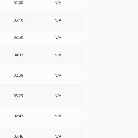
02:00
N/A
05:10
N/A
03:50
N/A
ス
04:37
N/A
・
02:58
N/A
03:23
N/A
02:47
N/A
ョ
05:46
N/A