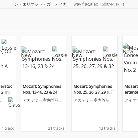
ン・エリオット・ガーディナー
wav,flac,alac: 16bit/44.1kHz
ierstüc
Mozart: Symphonies
Mozart: Symphonies
Mozart
 2, Inter
Nos. 13-16, 23 & 24
Nos. 25, 26, 27, 29 & 32
ertante
or
o No. 2
・
アカデミー室内管弦楽
アカデミー室内管弦楽
アイオ
団
団
ン
1 track
21 tracks
13 tracks