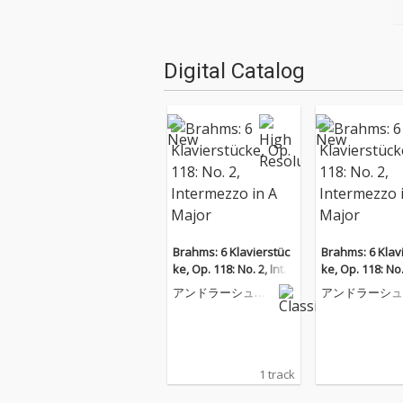
Digital Catalog
Brahms: 6 Klavierstüc
Brahms: 6 Klav
ke, Op. 118: No. 2, Inter
ke, Op. 118: No.
mezzo in A Major
mezzo in A Maj
アンドラーシュ・
アンドラーシュ
シフ
シフ
1 track