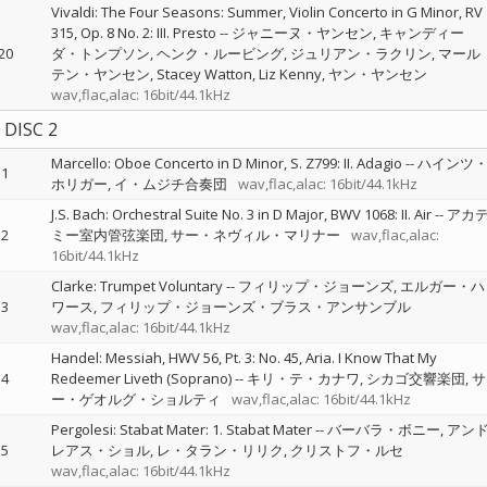
Vivaldi: The Four Seasons: Summer, Violin Concerto in G Minor, RV
315, Op. 8 No. 2: III. Presto
--
ジャニーヌ・ヤンセン
キャンディー
20
ダ・トンプソン
ヘンク・ルービング
ジュリアン・ラクリン
マール
テン・ヤンセン
Stacey Watton
Liz Kenny
ヤン・ヤンセン
wav,flac,alac: 16bit/44.1kHz
DISC 2
Marcello: Oboe Concerto in D Minor, S. Z799: II. Adagio
--
ハインツ
1
ホリガー
イ・ムジチ合奏団
wav,flac,alac: 16bit/44.1kHz
J.S. Bach: Orchestral Suite No. 3 in D Major, BWV 1068: II. Air
--
アカ
2
ミー室内管弦楽団
サー・ネヴィル・マリナー
wav,flac,alac:
16bit/44.1kHz
Clarke: Trumpet Voluntary
--
フィリップ・ジョーンズ
エルガー・ハ
3
ワース
フィリップ・ジョーンズ・ブラス・アンサンブル
wav,flac,alac: 16bit/44.1kHz
Handel: Messiah, HWV 56, Pt. 3: No. 45, Aria. I Know That My
4
Redeemer Liveth (Soprano)
--
キリ・テ・カナワ
シカゴ交響楽団
サ
ー・ゲオルグ・ショルティ
wav,flac,alac: 16bit/44.1kHz
Pergolesi: Stabat Mater: 1. Stabat Mater
--
バーバラ・ボニー
アン
5
レアス・ショル
レ・タラン・リリク
クリストフ・ルセ
wav,flac,alac: 16bit/44.1kHz