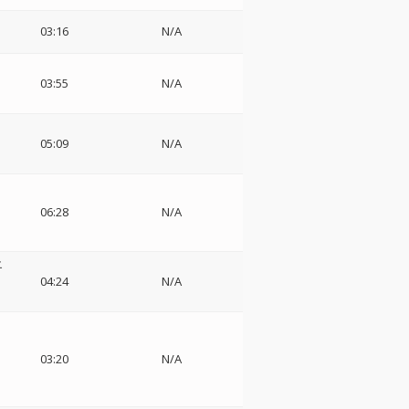
03:16
N/A
03:55
N/A
05:09
N/A
06:28
N/A
エ
04:24
N/A
・
03:20
N/A