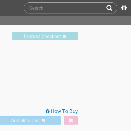
Express Checkout
How To Buy
Add all to Cart