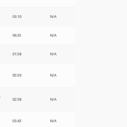
03:10
N/A
06:35
N/A
01:58
N/A
カ
05:59
N/A
z
ル
02:58
N/A
03:43
N/A