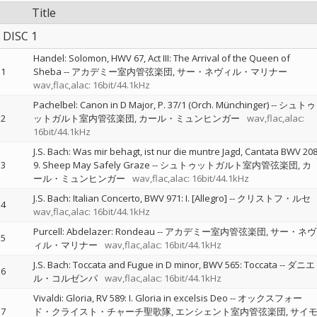
Title
DISC 1
Handel: Solomon, HWV 67, Act III: The Arrival of the Queen of
1
Sheba
--
アカデミー室内管弦楽団
サー・ネヴィル・マリナー
wav,flac,alac: 16bit/44.1kHz
Pachelbel: Canon in D Major, P. 37/1 (Orch. Münchinger)
--
シュトゥ
2
ットガルト室内管弦楽団
カール・ミュンヒンガー
wav,flac,alac:
16bit/44.1kHz
J.S. Bach: Was mir behagt, ist nur die muntre Jagd, Cantata BWV 208
3
9. Sheep May Safely Graze
--
シュトゥットガルト室内管弦楽団
カ
ール・ミュンヒンガー
wav,flac,alac: 16bit/44.1kHz
J.S. Bach: Italian Concerto, BWV 971: I. [Allegro]
--
クリストフ・ルセ
4
wav,flac,alac: 16bit/44.1kHz
Purcell: Abdelazer: Rondeau
--
アカデミー室内管弦楽団
サー・ネヴ
5
ィル・マリナー
wav,flac,alac: 16bit/44.1kHz
J.S. Bach: Toccata and Fugue in D minor, BWV 565: Toccata
--
ダニエ
6
ル・コルゼンパ
wav,flac,alac: 16bit/44.1kHz
Vivaldi: Gloria, RV 589: I. Gloria in excelsis Deo
--
オックスフォー
7
ド・クライスト・チャーチ聖歌隊
エンシェント室内管弦楽団
サイ