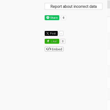
Report about incorrect data
Post
-
Like!
0
Embed