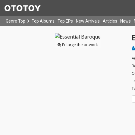
Genre Top
Top Albums
Top EPs
New Arrivals
Articles
News
Enlarge the artwork
A
R
O
L
T