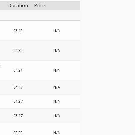
Duration
Price
03:12
N/A
04:35
N/A
:
04:31
N/A
04:17
N/A
01:37
N/A
03:17
N/A
モ
02:22
N/A