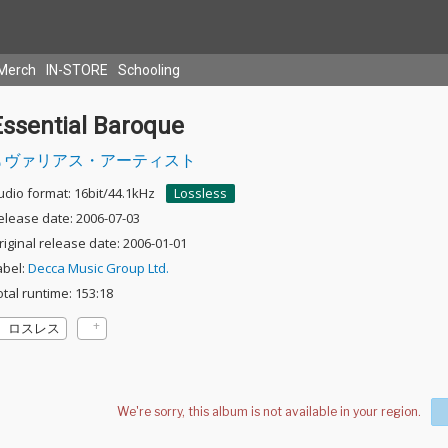
Merch
IN-STORE
Schooling
Essential Baroque
ヴァリアス・アーティスト
udio format: 16bit/44.1kHz
Lossless
elease date: 2006-07-03
riginal release date: 2006-01-01
abel:
Decca Music Group Ltd.
otal runtime: 153:18
ロスレス