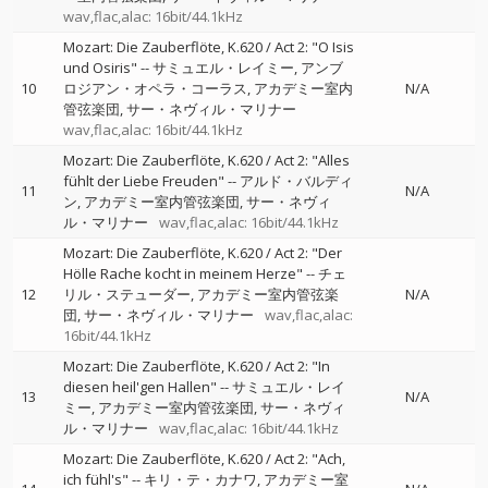
wav,flac,alac: 16bit/44.1kHz
Mozart: Die Zauberflöte, K.620 / Act 2: "O Isis
und Osiris"
--
サミュエル・レイミー
アンブ
10
ロジアン・オペラ・コーラス
アカデミー室内
N/A
管弦楽団
サー・ネヴィル・マリナー
wav,flac,alac: 16bit/44.1kHz
Mozart: Die Zauberflöte, K.620 / Act 2: "Alles
fühlt der Liebe Freuden"
--
アルド・バルディ
11
N/A
ン
アカデミー室内管弦楽団
サー・ネヴィ
ル・マリナー
wav,flac,alac: 16bit/44.1kHz
Mozart: Die Zauberflöte, K.620 / Act 2: "Der
Hölle Rache kocht in meinem Herze"
--
チェ
12
リル・ステューダー
アカデミー室内管弦楽
N/A
団
サー・ネヴィル・マリナー
wav,flac,alac:
16bit/44.1kHz
Mozart: Die Zauberflöte, K.620 / Act 2: "In
diesen heil'gen Hallen"
--
サミュエル・レイ
13
N/A
ミー
アカデミー室内管弦楽団
サー・ネヴィ
ル・マリナー
wav,flac,alac: 16bit/44.1kHz
Mozart: Die Zauberflöte, K.620 / Act 2: "Ach,
ich fühl's"
--
キリ・テ・カナワ
アカデミー室