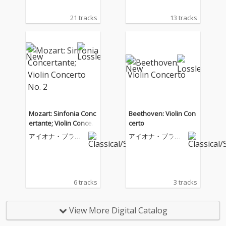
21 tracks
13 tracks
Mozart: Sinfonia Conc
Beethoven: Violin Con
ertante; Violin Concert
certo
o No. 2
アイオナ・ブラウ
アイオナ・ブラウ
ン
ン
6 tracks
3 tracks
View More Digital Catalog