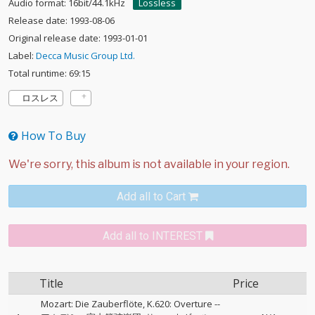
Audio format: 16bit/44.1kHz
Lossless
Release date: 1993-08-06
Original release date: 1993-01-01
Label:
Decca Music Group Ltd.
Total runtime: 69:15
ロスレス
How To Buy
Add all to Cart
Add all to INTEREST
Title
Price
Mozart: Die Zauberflöte, K.620: Overture
--