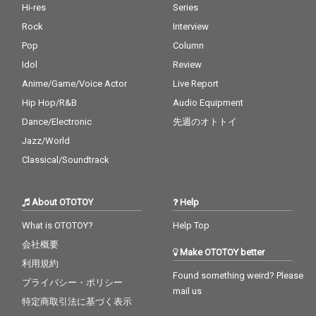
Hi-res
Series
Rock
Interview
Pop
Column
Idol
Review
Anime/Game/Voice Actor
Live Report
Hip Hop/R&B
Audio Equipment
Dance/Electronic
先週のオトトイ
Jazz/World
Classical/Soundtrack
About OTOTOY
Help
What is OTOTOY?
Help Top
会社概要
Make OTOTOY better
利用規約
Found something weird? Please
プライバシー・ポリシー
mail us
特定商取引法に基づく表示