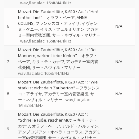
wav,flac,alac: 16bit/44.1kHz
Mozart: Die Zauberflöte, K.620 / Act 1: "Hm!
hm! hm! hm!"
--
オラフ・ベーア
ANNE
COLLINS
フランシスコ・アライサ
イヴォン
6
N/A
ヌ・ケニー
イリス・フェルミリオン
アカデ
ミー室内管弦楽団
サー・ネヴィル・マリナー
wav,flac,alac: 16bit/44.1kHz
Mozart: Die Zauberflöte, K.620 / Act 1: "Bei
Männern, welche Liebe fühlen"
--
オラフ・
7
ベーア
キリ・テ・カナワ
アカデミー室内管
N/A
弦楽団
サー・ネヴィル・マリナー
wav,flac,alac: 16bit/44.1kHz
Mozart: Die Zauberflöte, K.620 / Act 1: "Wie
stark ist nicht dein Zauberton"
--
フランシス
8
コ・アライサ
アカデミー室内管弦楽団
サ
N/A
ー・ネヴィル・マリナー
wav,flac,alac:
16bit/44.1kHz
Mozart: Die Zauberflöte, K.620 / Act 1:
"Schnelle Füße, rascher Mut"
--
キリ・テ・
カナワ
オラフ・ベーア
アルド・バルディン
9
N/A
アンブロジアン・オペラ・コーラス
アカデミ
ー室内管弦楽団
サー・ネヴィル・マリナー