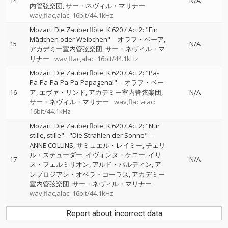
14
N/A
内管弦楽団
サー・ネヴィル・マリナー
wav,flac,alac: 16bit/44.1kHz
Mozart: Die Zauberflöte, K.620 / Act 2: "Ein
Mädchen oder Weibchen"
--
オラフ・ベーア
15
N/A
アカデミー室内管弦楽団
サー・ネヴィル・マ
リナー
wav,flac,alac: 16bit/44.1kHz
Mozart: Die Zauberflöte, K.620 / Act 2: "Pa-
Pa-Pa-Pa-Pa-Pa-Papagena!"
--
オラフ・ベー
16
ア
エヴァ・リンド
アカデミー室内管弦楽団
N/A
サー・ネヴィル・マリナー
wav,flac,alac:
16bit/44.1kHz
Mozart: Die Zauberflöte, K.620 / Act 2: "Nur
stille, stille" - "Die Strahlen der Sonne"
--
ANNE COLLINS
サミュエル・レイミー
チェリ
ル・ステューダー
イヴォンヌ・ケニー
イリ
17
N/A
ス・フェルミリオン
アルド・バルディン
ア
ンブロジアン・オペラ・コーラス
アカデミー
室内管弦楽団
サー・ネヴィル・マリナー
wav,flac,alac: 16bit/44.1kHz
Report about incorrect data