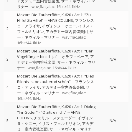
1
アカデミー室内管弦楽団
サー・ネヴィル・マ
N/A
リナー
wav,flac,alac: 16bit/44.1kHz
Mozart: Die Zauberflöte, K.620 / Act 1: "Zu
Hilfe! Zu Hilfe!"
--
ANNE COLLINS
フランシス
コ・アライサ
イヴォンヌ・ケニー
イリス・
2
N/A
フェルミリオン
アカデミー室内管弦楽団
サ
ー・ネヴィル・マリナー
wav,flac,alac:
16bit/44.1kHz
Mozart: Die Zauberflöte, K.620 / Act 1: "Der
Vogelfänger bin ich ja"
--
オラフ・ベーア
ア
3
N/A
カデミー室内管弦楽団
サー・ネヴィル・マリ
ナー
wav,flac,alac: 16bit/44.1kHz
Mozart: Die Zauberflöte, K.620 / Act 1: "Dies
Bildnis ist bezaubernd schön"
--
フランシス
4
コ・アライサ
アカデミー室内管弦楽団
サ
N/A
ー・ネヴィル・マリナー
wav,flac,alac:
16bit/44.1kHz
Mozart: Die Zauberflöte, K.620 / Act 1: Dialog
"Ihr Götter" - "O zittre nicht"
--
ANNE
COLLINS
チェリル・ステューダー
イヴォン
5
N/A
ヌ・ケニー
イリス・フェルミリオン
アカデ
ミー室内管弦楽団
サー・ネヴィル・マリナー