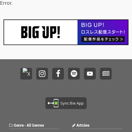
Error.
Sync the App
Genre
-
All Genres
Articles