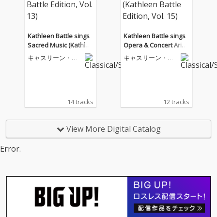
Kathleen Battle sings
Kathleen Battle sings
Sacred Music (Kathlee
Opera & Concert Arias
n Battle Edition, Vol. 1
(Kathleen Battle Editio
キャスリーン・バ
キャスリーン・バ
3)
n, Vol. 15)
トル
トル
14 tracks
12 tracks
View More Digital Catalog
Error.