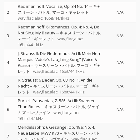
Rachmaninoff: Vocalise, Op. 34 No. 14
--
キャ
2
スリーン・バトル
マーゴ・ギャレット
N/A
wav,flac,alac: 16bit/44.1kHz
Rachmaninoff: 6 Romances, Op. 4: No. 4, Do
Not Sing, My Beauty
--
キャスリーン・バトル
3
N/A
マーゴ・ギャレット
wav,flac,alac:
16bit/44.1kHz
J. Strauss II: Die Fledermaus, Act II: Mein Herr
Marquis "Adele's Laughing Song" (Voice &
4
N/A
Piano)
--
キャスリーン・バトル
マーゴ・ギャ
レット
wav,flac,alac: 16bit/44.1kHz
R. Strauss: 6 Lieder, Op. 68: No. 1, An die
5
Nacht
--
キャスリーン・バトル
マーゴ・ギャ
N/A
レット
wav,flac,alac: 16bit/44.1kHz
Purcell: Pausanias, Z. 585, Act III: Sweeter
Than Roses
--
キャスリーン・バトル
ジェイ
6
N/A
ムズ・レヴァイン
wav,flac,alac:
16bit/44.1kHz
Mendelssohn: 6 Gesänge, Op. 19a: No. 4,
Neue Liebe, MWV K70
--
キャスリーン・バト
7
N/A
ル
ジェイムズ・レヴァイン
wav,flac,alac: