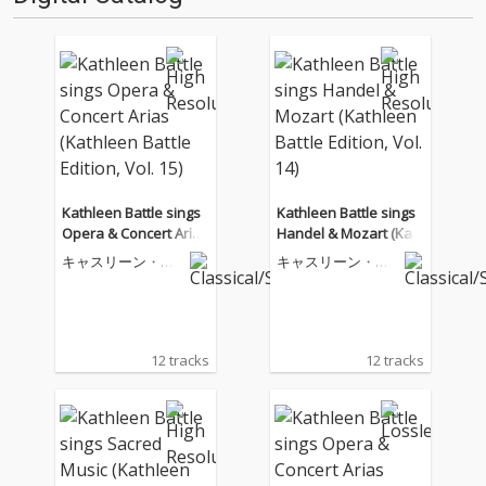
Kathleen Battle sings
Kathleen Battle sings
Opera & Concert Arias
Handel & Mozart (Kat
(Kathleen Battle Editio
hleen Battle Edition, V
キャスリーン・バ
キャスリーン・バ
n, Vol. 15)
ol. 14)
トル
トル
12 tracks
12 tracks