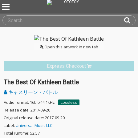
Open this artwork in new tab
Express Checkout
The Best Of Kathleen Battle
キャスリーン・バトル
Audio format: 16bit/44.1kHz
Lossless
Release date: 2017-09-20
Original release date: 2017-09-20
Label:
Universal Music LLC
Total runtime: 52:57