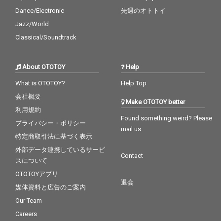
Dance/Electronic
先週のオトトイ
Jazz/World
Classical/Soundtrack
About OTOTOY
Help
What is OTOTOY?
Help Top
会社概要
Make OTOTOY better
利用規約
Found something weird? Please
プライバシー・ポリシー
mail us
特定商取引法に基づく表示
外部データ連携しているサービ
Contact
スについて
OTOTOYアプリ
退会
媒体資料と広告のご案内
Our Team
Careers