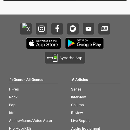
Sync the App
Genre
-
All Genres
Articles
Hi-res
Series
Rock
Interview
Pop
Column
Idol
Review
Anime/Game/Voice Actor
Live Report
Hip Hop/R&B
Audio Equipment