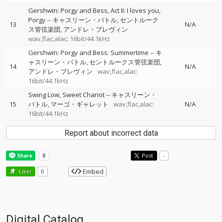
Gershwin: Porgy and Bess, Act II: I loves you,
Porgy
--
キャスリーン・バトル
セントルーク
13
N/A
ス管弦楽団
アンドレ・プレヴィン
wav,flac,alac: 16bit/44.1kHz
Gershwin: Porgy and Bess: Summertime
--
キ
ャスリーン・バトル
セントルークス管弦楽団
14
N/A
アンドレ・プレヴィン
wav,flac,alac:
16bit/44.1kHz
Swing Low, Sweet Chariot
--
キャスリーン・
15
バトル
マーゴ・ギャレット
wav,flac,alac:
N/A
16bit/44.1kHz
Report about incorrect data
Post
-
Embed
Like!
0
Digital Catalog