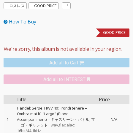
ロスレス
GOOD PRICE
How To Buy
GOOD PRICE!
Add all to Cart
Add all to INTEREST
Title
Price
Handel: Serse, HWV 40: Frondi tenere –
Ombra mai fù "Largo" (Piano
1
Accompaniment)
--
キャスリーン・バトル
マ
N/A
ーゴ・ギャレット
wav,flac,alac:
16bit/44.1kHz