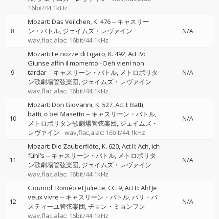
16bit/44.1kHz
Mozart: Das Veilchen, K. 476
--
キャスリー
8
ン・バトル
ジェイムズ・レヴァイン
N/A
wav,flac,alac: 16bit/44.1kHz
Mozart: Le nozze di Figaro, K. 492, Act IV:
Giunse alfin il momento - Deh vieni non
9
tardar
--
キャスリーン・バトル
メトロポリタ
N/A
ン歌劇場管弦楽団
ジェイムズ・レヴァイン
wav,flac,alac: 16bit/44.1kHz
Mozart: Don Giovanni, K. 527, Act I: Batti,
batti, o bel Masetto
--
キャスリーン・バトル
10
N/A
メトロポリタン歌劇場管弦楽団
ジェイムズ・
レヴァイン
wav,flac,alac: 16bit/44.1kHz
Mozart: Die Zauberflöte, K. 620, Act II: Ach, ich
fühl's
--
キャスリーン・バトル
メトロポリタ
11
N/A
ン歌劇場管弦楽団
ジェイムズ・レヴァイン
wav,flac,alac: 16bit/44.1kHz
Gounod: Roméo et Juliette, CG 9, Act II: Ah! Je
veux vivre
--
キャスリーン・バトル
パリ・バ
12
N/A
スティーユ管弦楽団
チョン・ミョンフン
wav,flac,alac: 16bit/44.1kHz