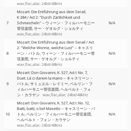
wav,flac,alac: 24bit/48kHz
Mozart: Die Entführung aus dem Serail,
K.384 / Act 2: "Durch Zärtlichkeit und
7
Schmeicheln"
--
ウィーン・フィルハーモニー
N/A
管弦楽団
サー・ゲオルグ・ショルティ
wav,flac,alac: 24bit/48kHz
Mozart: Die Entführung aus dem Serail / Act
2: "Welche Wonne, welche Lust"
--
キャスリ
8
ーン・バトル
ウィーン・フィルハーモニー管
N/A
弦楽団
サー・ゲオルグ・ショルティ
wav,flac,alac: 24bit/48kHz
Mozart: Don Giovanni, K. 527, Act I: No. 7,
Duet. Là ci darem la mano
--
キャスリーン・
9
バトル
サミュエル・レイミー
ベルリン・フ
N/A
ィルハーモニー管弦楽団
ヘルベルト・フォ
ン・カラヤン
wav,flac,alac: 24bit/48kHz
Mozart: Don Giovanni, K. 527, Act I: No. 12,
Batti, batti, o bel Masetto
--
キャスリーン・バ
10
トル
ベルリン・フィルハーモニー管弦楽団
N/A
ヘルベルト・フォン・カラヤン
wav,flac,alac: 24bit/48kHz