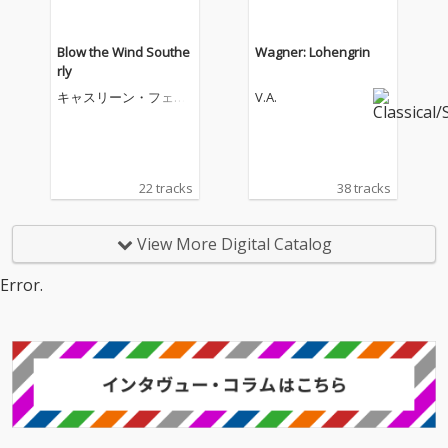
Blow the Wind Southe
Wagner: Lohengrin
rly
キャスリーン・フェリ
V.A.
アー
22 tracks
38 tracks
View More Digital Catalog
Error.