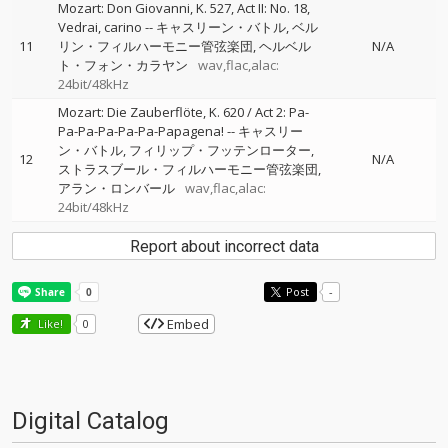
Mozart: Don Giovanni, K. 527, Act II: No. 18,
Vedrai, carino
--
キャスリーン・バトル
ベル
11
リン・フィルハーモニー管弦楽団
ヘルベル
N/A
ト・フォン・カラヤン
wav,flac,alac:
24bit/48kHz
Mozart: Die Zauberflöte, K. 620 / Act 2: Pa-
Pa-Pa-Pa-Pa-Pa-Papagena!
--
キャスリー
ン・バトル
フィリップ・フッテンローター
12
N/A
ストラスブール・フィルハーモニー管弦楽団
アラン・ロンバール
wav,flac,alac:
24bit/48kHz
Report about incorrect data
Post
-
Embed
Like!
0
Digital Catalog