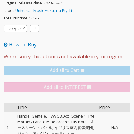
Original release date: 2023-07-21
Label:
Universal Music Australia Pty. Ltd.
Total runtime: 50:26
ハイレゾ
How To Buy
Add all to Cart
Add all to INTEREST
Title
Price
Handel: Semele, HWV 58, Act I Scene 1: The
Morning Lark to Mine Accords His Note
--
キ
1
ャスリーン・バトル
イギリス室内管弦楽団
N/A
ジョン・ネルソン
wav,flac,alac: