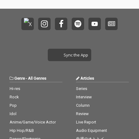
Sync the App
Genre
-
All Genres
Articles
Hi-res
Series
Rock
Interview
Pop
Column
Idol
Review
Anime/Game/Voice Actor
Live Report
Hip Hop/R&B
Audio Equipment
Dance/Electronic
先週のオトトイ