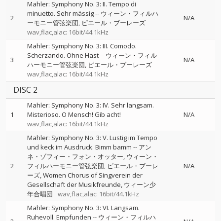
Mahler: Symphony No. 3: II. Tempo di
minuetto. Sehr mässig
--
ウィーン・フィルハ
2
N/A
ーモニー管弦楽団
ピエール・ブーレーズ
wav,flac,alac: 16bit/44.1kHz
Mahler: Symphony No. 3: III. Comodo.
Scherzando. Ohne Hast
--
ウィーン・フィル
3
N/A
ハーモニー管弦楽団
ピエール・ブーレーズ
wav,flac,alac: 16bit/44.1kHz
DISC 2
Mahler: Symphony No. 3: IV. Sehr langsam.
1
Misterioso. O Mensch! Gib acht!
N/A
wav,flac,alac: 16bit/44.1kHz
Mahler: Symphony No. 3: V. Lustig im Tempo
und keck im Ausdruck. Bimm bamm
--
アン
ネ・ゾフィー・フォン・オッター
ウィーン・
2
フィルハーモニー管弦楽団
ピエール・ブーレ
N/A
ーズ
Women Chorus of Singverein der
Gesellschaft der Musikfreunde
ウィーン少
年合唱団
wav,flac,alac: 16bit/44.1kHz
Mahler: Symphony No. 3: VI. Langsam.
Ruhevoll. Empfunden
--
ウィーン・フィルハ