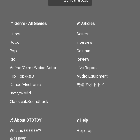
Genre
-
All Genres
Articles
Hi-res
Series
Rock
Interview
Pop
Column
Idol
Review
Anime/Game/Voice Actor
Live Report
Hip Hop/R&B
Audio Equipment
Dance/Electronic
先週のオトトイ
Jazz/World
Classical/Soundtrack
About OTOTOY
Help
What is OTOTOY?
Help Top
会社概要