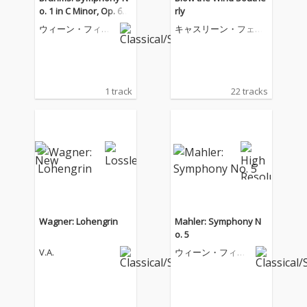
o. 1 in C Minor, Op. 68:
rly
III. Un poco allegretto
ウィーン・フィル
キャスリーン・フェリ
e grazioso
ハーモニー管弦楽
アー
団
1 track
22 tracks
Wagner: Lohengrin
Mahler: Symphony N
o. 5
V.A.
ウィーン・フィル
ハーモニー管弦楽
団