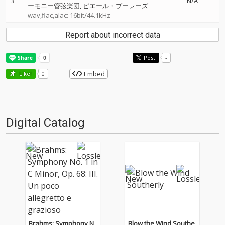
3
N/A
ーモニー管弦楽団
ピエール・ブーレーズ
wav,flac,alac: 16bit/44.1kHz
Report about incorrect data
Post
-
Embed
Like!
0
Digital Catalog
Brahms: Symphony N
Blow the Wind Southe