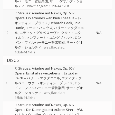
ルハーモニー管弦楽団
サー・ゲオルグ・ショ
ルティ
wav,flac,alac: 16bit/44.1kHz
R. Strauss: Ariadne auf Naxos, Op. 60 /
Opera: Ein schönes war: hieß Theseus
--
レ
オンティン・プライス
Deborah Cook
Enid
Hartle
ノーマ・バロウズ
バリー・マクダニエ
12
ル
エディタ・グルベローヴァ
クルト・エク
N/A
ィルツ
マンフレート・ユングヴィルト
ロン
ドン・フィルハーモニー管弦楽団
サー・ゲオ
ルグ・ショルティ
wav,flac,alac:
16bit/44.1kHz
DISC 2
R. Strauss: Ariadne auf Naxos, Op. 60 /
Opera: Es ist alles vergebens ... Es gibt ein
Reich
--
バリー・マクダニエル
エディタ・グ
1
ルベローヴァ
レオンティン・プライス
ロン
N/A
ドン・フィルハーモニー管弦楽団
サー・ゲオ
ルグ・ショルティ
wav,flac,alac:
16bit/44.1kHz
R. Strauss: Ariadne auf Naxos, Op. 60 /
Opera: Die Dame gibt mit trübem Sinn
--
ゲル
ハルト・ウンガー
クルト・エクィルツ
バリ