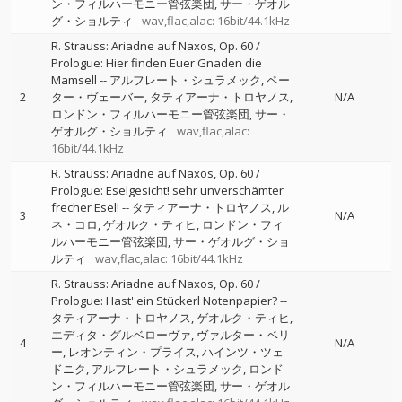
ン・フィルハーモニー管弦楽団
サー・ゲオル
グ・ショルティ
wav,flac,alac: 16bit/44.1kHz
R. Strauss: Ariadne auf Naxos, Op. 60 /
Prologue: Hier finden Euer Gnaden die
Mamsell
--
アルフレート・シュラメック
ペー
2
ター・ヴェーバー
タティアーナ・トロヤノス
N/A
ロンドン・フィルハーモニー管弦楽団
サー・
ゲオルグ・ショルティ
wav,flac,alac:
16bit/44.1kHz
R. Strauss: Ariadne auf Naxos, Op. 60 /
Prologue: Eselgesicht! sehr unverschämter
frecher Esel!
--
タティアーナ・トロヤノス
ル
3
N/A
ネ・コロ
ゲオルク・ティヒ
ロンドン・フィ
ルハーモニー管弦楽団
サー・ゲオルグ・ショ
ルティ
wav,flac,alac: 16bit/44.1kHz
R. Strauss: Ariadne auf Naxos, Op. 60 /
Prologue: Hast' ein Stückerl Notenpapier?
--
タティアーナ・トロヤノス
ゲオルク・ティヒ
エディタ・グルベローヴァ
ヴァルター・ベリ
4
N/A
ー
レオンティン・プライス
ハインツ・ツェ
ドニク
アルフレート・シュラメック
ロンド
ン・フィルハーモニー管弦楽団
サー・ゲオル