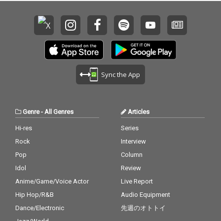
Sync the App
Genre
-
All Genres
Articles
Hi-res
Series
Rock
Interview
Pop
Column
Idol
Review
Anime/Game/Voice Actor
Live Report
Hip Hop/R&B
Audio Equipment
Dance/Electronic
先週のオトトイ