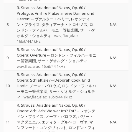
R. Strauss: Ariadne auf Naxos, Op. 60 /
Prologue: An ihre Plätze, meine Damen und
Herren!
--
ヴァルター・ベリー
レオンティ
8
ン・プライス
タティアーナ・トロヤノス
ロ
N/A
ンドン・フィルハーモニー管弦楽団
サー・ゲ
オルグ・ショルティ
wav,flac,alac:
16bit/44.1kHz
R. Strauss: Ariadne auf Naxos, Op. 60 /
Opera: Overture
--
ロンドン・フィルハーモニ
9
N/A
ー管弦楽団
サー・ゲオルグ・ショルティ
wav,flac,alac: 16bit/44.1kHz
R. Strauss: Ariadne auf Naxos, Op. 60 /
Opera: Schläft sie?
--
Deborah Cook
Enid
10
Hartle
ノーマ・バロウズ
ロンドン・フィルハ
N/A
ーモニー管弦楽団
サー・ゲオルグ・ショルテ
ィ
wav,flac,alac: 16bit/44.1kHz
R. Strauss: Ariadne auf Naxos, Op. 60 /
Opera: Ach! Ach! Wo war ich? Tot?
--
レオンテ
ィン・プライス
ノーマ・バロウズ
バリー・
11
マクダニエル
エディタ・グルベローヴァ
マ
N/A
ンフレート・ユングヴィルト
ロンドン・フィ