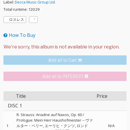
Label:
Decca Music Group Ltd.
Total runtime: 120:29
ロスレス
How To Buy
Add all to Cart
Add all to INTEREST
Title
Price
DISC 1
R. Strauss: Ariadne auf Naxos, Op. 60 /
Prologue: Mein Herr Haushofmeister
--
ヴァ
1
ルター・ベリー
エーリヒ・クンツ
ロンド
N/A