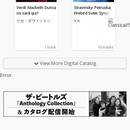
Verdi: Macbeth: Dunca
Stravinsky: Petruska;
no sarà qui?
Firebird Suite; Sympho
ny of Psalms
リセ・ダヴィッドセン
V.A.
1 track
13 tracks
View More Digital Catalog
Error.