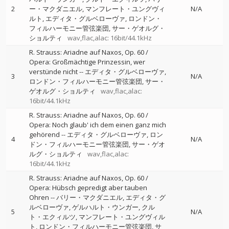
2
ー・マクダニエル
マンフレート・ユングヴィ
N/A
ルト
エディタ・グルベローヴァ
ロンドン・
フィルハーモニー管弦楽団
サー・ゲオルグ・
ショルティ
wav,flac,alac: 16bit/44.1kHz
R. Strauss: Ariadne auf Naxos, Op. 60 /
Opera: Großmächtige Prinzessin, wer
verstünde nicht
--
エディタ・グルベローヴァ
3
N/A
ロンドン・フィルハーモニー管弦楽団
サー・
ゲオルグ・ショルティ
wav,flac,alac:
16bit/44.1kHz
R. Strauss: Ariadne auf Naxos, Op. 60 /
Opera: Noch glaub' ich dem einen ganz mich
gehörend
--
エディタ・グルベローヴァ
ロン
4
N/A
ドン・フィルハーモニー管弦楽団
サー・ゲオ
ルグ・ショルティ
wav,flac,alac:
16bit/44.1kHz
R. Strauss: Ariadne auf Naxos, Op. 60 /
Opera: Hübsch gepredigt aber tauben
Ohren
--
バリー・マクダニエル
エディタ・グ
ルベローヴァ
ゲルハルト・ウンガー
クル
5
N/A
ト・エクィルツ
マンフレート・ユングヴィル
ト
ロンドン・フィルハーモニー管弦楽団
サ