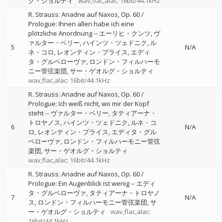
グ・ショルティ
wav,flac,alac: 16bit/44.1kHz
R. Strauss: Ariadne auf Naxos, Op. 60 /
Prologue: Ihnen allen habe ich eine
plötzliche Anordnung
--
エーリヒ・クンツ
ヴ
ァルター・ベリー
ハインツ・ツェドニク
ル
5
N/A
ネ・コロ
レオンティン・プライス
エディ
タ・グルベローヴァ
ロンドン・フィルハーモ
ニー管弦楽団
サー・ゲオルグ・ショルティ
wav,flac,alac: 16bit/44.1kHz
R. Strauss: Ariadne auf Naxos, Op. 60 /
Prologue: Ich weiß nicht, wo mir der Kopf
steht
--
ヴァルター・ベリー
タティアーナ・
トロヤノス
ハインツ・ツェドニク
ルネ・コ
6
N/A
ロ
レオンティン・プライス
エディタ・グル
ベローヴァ
ロンドン・フィルハーモニー管弦
楽団
サー・ゲオルグ・ショルティ
wav,flac,alac: 16bit/44.1kHz
R. Strauss: Ariadne auf Naxos, Op. 60 /
Prologue: Ein Augenblick ist wenig
--
エディ
タ・グルベローヴァ
タティアーナ・トロヤノ
7
N/A
ス
ロンドン・フィルハーモニー管弦楽団
サ
ー・ゲオルグ・ショルティ
wav,flac,alac:
16bit/44.1kHz