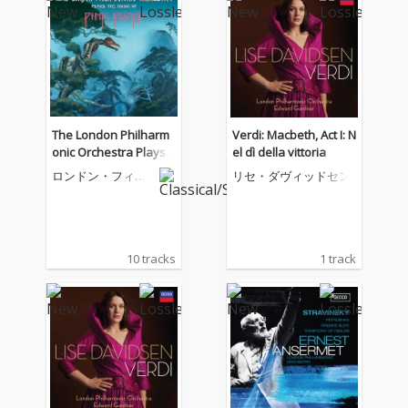
The London Philharm
Verdi: Macbeth, Act I: N
onic Orchestra Plays T
el dì della vittoria
he Music Of Pink Floyd
ロンドン・フィル
リセ・ダヴィッドセン
ハーモニー管弦楽
団
10 tracks
1 track