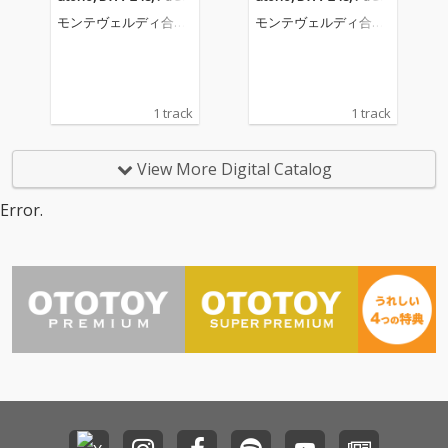
No. 24, Herrscher des
No. 24, Herrscher des
モンテヴェルディ合唱
モンテヴェルディ合唱
Himmels, erhöre das L
Himmels, erhöre das L
団
団
allen
allen
1 track
1 track
View More Digital Catalog
Error.