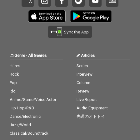
Sync the App
Genre
-
All Genres
Articles
Hi-res
Series
Rock
Interview
Pop
Column
Idol
Review
Anime/Game/Voice Actor
Live Report
Hip Hop/R&B
Audio Equipment
Dance/Electronic
先週のオトトイ
Jazz/World
Classical/Soundtrack