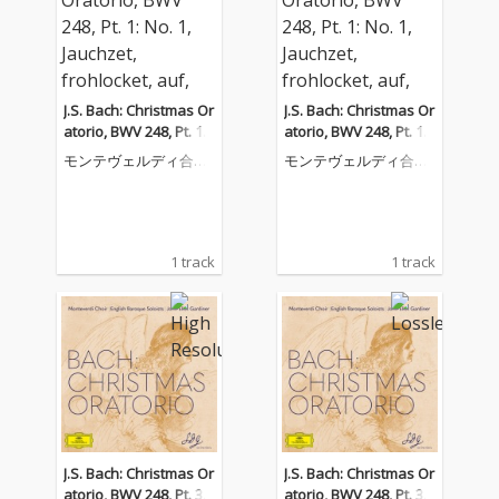
J.S. Bach: Christmas Or
J.S. Bach: Christmas Or
atorio, BWV 248, Pt. 1:
atorio, BWV 248, Pt. 1:
No. 1, Jauchzet, frohlo
No. 1, Jauchzet, frohlo
モンテヴェルディ合唱
モンテヴェルディ合唱
cket, auf, preiset die T
cket, auf, preiset die T
団
団
age
age
1 track
1 track
J.S. Bach: Christmas Or
J.S. Bach: Christmas Or
atorio, BWV 248, Pt. 3:
atorio, BWV 248, Pt. 3: