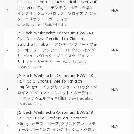
Pt. 1: No. 1, Chorus. Jauchzet, frohlocket, auf,
preiset die Tage
--
モンテヴェルディ合唱団
1
N/A
イングリッシュ・バロック・ソロイスツ
ジョ
ン・エリオット・ガーディナー
wav,flac,alac: 16bit/44.1kHz
J.S. Bach: Weihnachts-Oratorium, BWV 248,
Pt. 1: No. 4, Aria. Bereite dich, Zion, mit
zärtlichen Trieben
--
アンネ・ゾフィー・フォ
2
ン・オッター
アンソニー・ロブソン
イング
N/A
リッシュ・バロック・ソロイスツ
ジョン・エ
リオット・ガーディナー
wav,flac,alac:
16bit/44.1kHz
J.S. Bach: Weihnachts-Oratorium, BWV 248,
Pt. 1: No. 5, Chorale. Wie soll ich dich
empfangen
--
イングリッシュ・バロック・ソ
3
N/A
ロイスツ
ジョン・エリオット・ガーディナ
ー
モンテヴェルディ合唱団
wav,flac,alac:
16bit/44.1kHz
J.S. Bach: Weihnachts-Oratorium, BWV 248,
Pt. 1: No. 8, Aria. Großer Herr, o starker
König
--
オラフ・ベーア
クリスピアン・ステ
4
N/A
ィール=パーキンス
イングリッシュ・バロッ