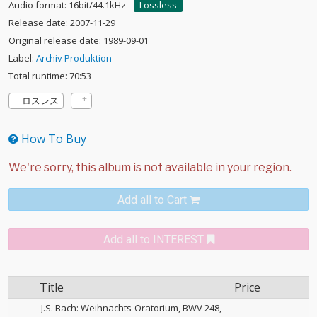
Audio format: 16bit/44.1kHz
Lossless
Release date: 2007-11-29
Original release date: 1989-09-01
Label:
Archiv Produktion
Total runtime: 70:53
ロスレス
How To Buy
Add all to Cart
Add all to INTEREST
Title
Price
J.S. Bach: Weihnachts-Oratorium, BWV 248,