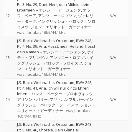
Pt. 3: No. 29, Duet. Herr, dein Mitleid, dein
Erbarmen
--
ナンシー・アージェンタ
オラ
12
フ・ベーア
アンソニー・ロブソン
ヴァレリ
N/A
ー・ダーク
イングリッシュ・バロック・ソロ
イスツ
ジョン・エリオット・ガーディナー
wav,flac,alac: 16bit/44.1kHz
J.S. Bach: Weihnachts-Oratorium, BWV 248,
Pt. 4: No. 39, Aria. Flösst, mein Heiland, flösst
dein Namen
--
ナンシー・アージェンタ
ケイ
13
ティ・プリングル
アンソニー・ロブソン
イ
N/A
ングリッシュ・バロック・ソロイスツ
ジョ
ン・エリオット・ガーディナー
wav,flac,alac: 16bit/44.1kHz
J.S. Bach: Weihnachts-Oratorium, BWV 248,
Pt. 4: No. 41, Aria. Ich will nur dir zu Ehren
leben
--
ハンス・ペーター・ブロホヴィッツ
14
アリソン・バリー
マヤ・ホンブルガー
イン
N/A
グリッシュ・バロック・ソロイスツ
ジョン・
エリオット・ガーディナー
wav,flac,alac:
16bit/44.1kHz
J.S. Bach: Weihnachts-Oratorium, BWV 248,
Pt. 5: No. 46, Chorale. Dein Glanz all