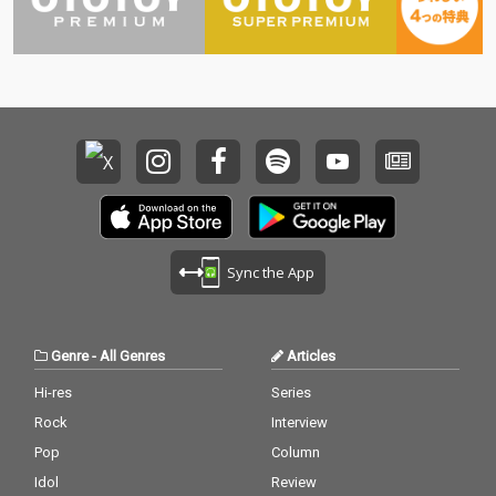
Sync the App
Genre
-
All Genres
Articles
Hi-res
Series
Rock
Interview
Pop
Column
Idol
Review