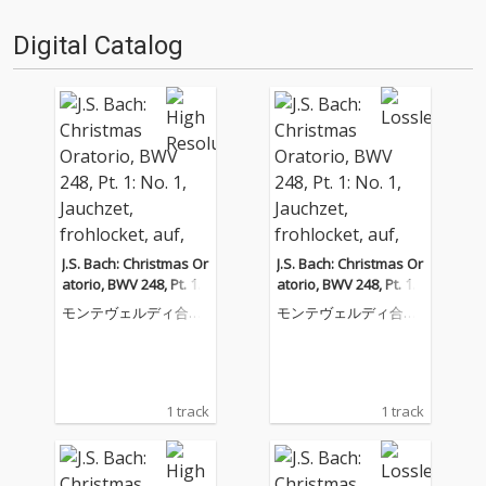
Digital Catalog
J.S. Bach: Christmas Or
J.S. Bach: Christmas Or
atorio, BWV 248, Pt. 1:
atorio, BWV 248, Pt. 1:
No. 1, Jauchzet, frohlo
No. 1, Jauchzet, frohlo
モンテヴェルディ合唱
モンテヴェルディ合唱
cket, auf, preiset die T
cket, auf, preiset die T
団
団
age
age
1 track
1 track