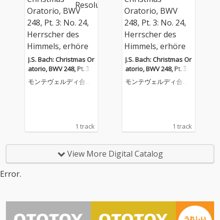
J.S. Bach: Christmas Or
J.S. Bach: Christmas Or
atorio, BWV 248, Pt. 3:
atorio, BWV 248, Pt. 3:
No. 24, Herrscher des
No. 24, Herrscher des
モンテヴェルディ合唱
モンテヴェルディ合唱
Himmels, erhöre das L
Himmels, erhöre das L
団
団
allen
allen
1 track
1 track
View More Digital Catalog
Error.