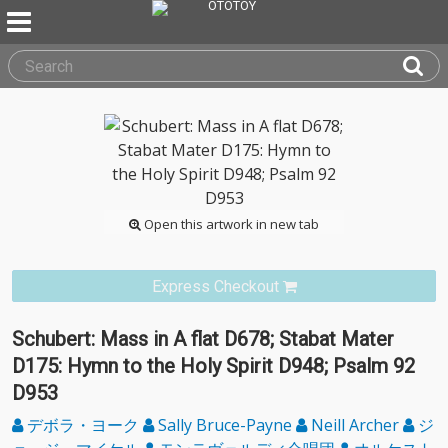
Open this artwork in new tab
Express Checkout
Schubert: Mass in A flat D678; Stabat Mater
D175: Hymn to the Holy Spirit D948; Psalm 92
D953
デボラ・ヨーク
Sally Bruce-Payne
Neill Archer
ジ