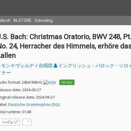
Merch
IN-STORE
Schooling
.S. Bach: Christmas Oratorio, BWV 248, Pt.
No. 24, Herrscher des Himmels, erhöre da
allen
モンテヴェルディ合唱団
イングリッシュ・バロック・ソロ
ィナー
udio format: 24bit/96kHz
Hi-res
elease date: 2024-09-27
riginal release date: 2024-09-27
abel:
Deutsche Grammophon (DG)
otal runtime: 01:48
ハイレゾ