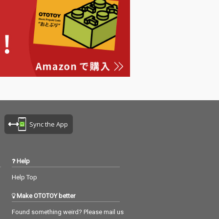
Sync the App
Help
Help Top
Make OTOTOY better
Found something weird? Please mail us