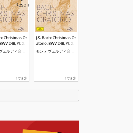
ch: Christmas Or
J.S. Bach: Christmas Or
 BWV 248, Pt. 2:
atorio, BWV 248, Pt. 2:
 Sinfonia
No. 10, Sinfonia
ヴェルディ合唱
モンテヴェルディ合唱
団
1 track
1 track