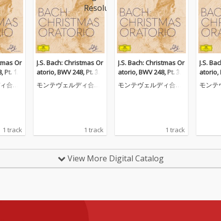
stmas Or
J.S. Bach: Christmas Or
J.S. Bach: Christmas Or
J.S. Ba
 Pt. 1:
atorio, BWV 248, Pt. 3:
atorio, BWV 248, Pt. 3:
atorio,
, frohlo
No. 24, Herrscher des
No. 24, Herrscher des
No. 10,
ィ合唱
モンテヴェルディ合唱
モンテヴェルディ合唱
モンテ
et die T
Himmels, erhöre das L
Himmels, erhöre das L
団
団
団
allen
allen
1 track
1 track
1 track
View More Digital Catalog