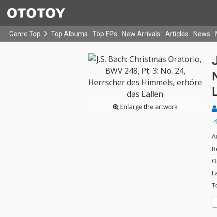
Genre Top
Top Albums
Top EPs
New Arrivals
Articles
News
J
L
Enlarge the artwork
A
R
O
L
T