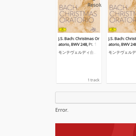
J.S. Bach: Christmas Or
J.S. Bach: Chri
atorio, BWV 248, Pt. 1:
atorio, BWV 248,
No. 1, Jauchzet, frohlo
No. 1, Jauchzet
モンテヴェルディ合唱
モンテヴェルデ
cket, auf, preiset die T
cket, auf, preis
団
団
age
age
1 track
Error.