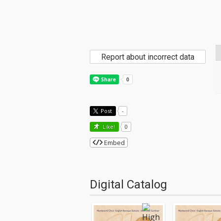
Report about incorrect data
Post
-
Like!
0
Embed
Digital Catalog