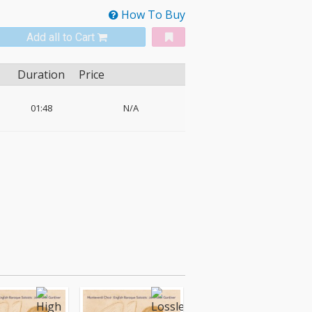
How To Buy
Add all to Cart
Duration
Price
01:48
N/A