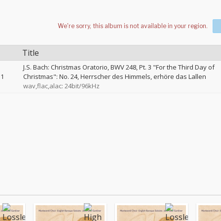
Title
J.S. Bach: Christmas Oratorio, BWV 248, Pt. 3 "For the Third Day of
1
Christmas": No. 24, Herrscher des Himmels, erhöre das Lallen
wav,flac,alac: 24bit/96kHz