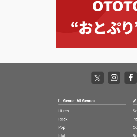
Genre
-
All Genres
Hi-res
Se
Rock
In
Pop
C
Idol
Re