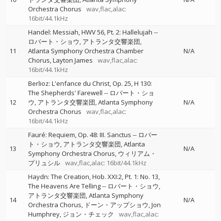
Orchestra Chorus
wav,flac,alac:
16bit/44.1kHz
Handel: Messiah, HWV 56, Pt. 2: Hallelujah
--
ロバート・ショウ
アトランタ交響楽団
11
Atlanta Symphony Orchestra Chamber
N/A
Chorus
Layton James
wav,flac,alac:
16bit/44.1kHz
Berlioz: L'enfance du Christ, Op. 25, H 130:
The Shepherds' Farewell
--
ロバート・ショ
12
ウ
アトランタ交響楽団
Atlanta Symphony
N/A
Orchestra Chorus
wav,flac,alac:
16bit/44.1kHz
Fauré: Requiem, Op. 48: III. Sanctus
--
ロバー
ト・ショウ
アトランタ交響楽団
Atlanta
13
N/A
Symphony Orchestra Chorus
ウィリアム・
プリュシル
wav,flac,alac: 16bit/44.1kHz
Haydn: The Creation, Hob. XXI:2, Pt. 1: No. 13,
The Heavens Are Telling
--
ロバート・ショウ
アトランタ交響楽団
Atlanta Symphony
14
N/A
Orchestra Chorus
ドーン・アップショウ
Jon
Humphrey
ジョン・チェック
wav,flac,alac: