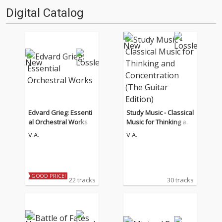
Digital Catalog
Edvard Grieg: Essenti
Study Music - Classical
al Orchestral Works
Music for Thinking an
d Concentration (The
V.A.
V.A.
Guitar Edition)
GOOD PRICE!
22 tracks
30 tracks