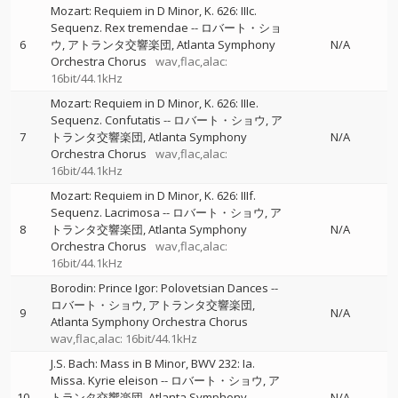
Mozart: Requiem in D Minor, K. 626: IIIc.
Sequenz. Rex tremendae
--
ロバート・ショ
6
ウ
アトランタ交響楽団
Atlanta Symphony
N/A
Orchestra Chorus
wav,flac,alac:
16bit/44.1kHz
Mozart: Requiem in D Minor, K. 626: IIIe.
Sequenz. Confutatis
--
ロバート・ショウ
ア
7
トランタ交響楽団
Atlanta Symphony
N/A
Orchestra Chorus
wav,flac,alac:
16bit/44.1kHz
Mozart: Requiem in D Minor, K. 626: IIIf.
Sequenz. Lacrimosa
--
ロバート・ショウ
ア
8
トランタ交響楽団
Atlanta Symphony
N/A
Orchestra Chorus
wav,flac,alac:
16bit/44.1kHz
Borodin: Prince Igor: Polovetsian Dances
--
ロバート・ショウ
アトランタ交響楽団
9
N/A
Atlanta Symphony Orchestra Chorus
wav,flac,alac: 16bit/44.1kHz
J.S. Bach: Mass in B Minor, BWV 232: Ia.
Missa. Kyrie eleison
--
ロバート・ショウ
ア
10
トランタ交響楽団
Atlanta Symphony
N/A