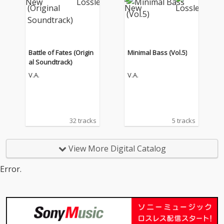
Battle of Fates (Origin
Minimal Bass (Vol.5)
al Soundtrack)
V.A.
V.A.
32 tracks
5 tracks
View More Digital Catalog
Error.