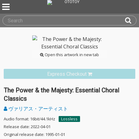
Open this artwork in new tab
Express Checkout
The Power & the Majesty: Essential Choral
Classics
ヴァリアス・アーティスト
Audio format: 16bit/44.1kHz
Lossless
Release date: 2022-04-01
Original release date: 1995-01-01