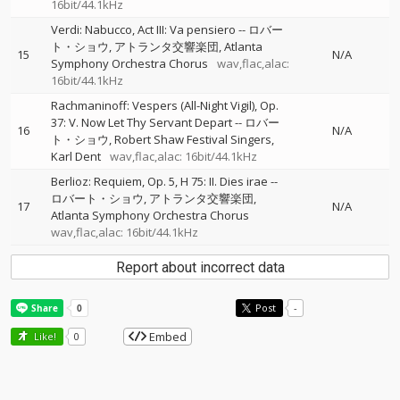
16bit/44.1kHz
Verdi: Nabucco, Act III: Va pensiero
--
ロバー
ト・ショウ
アトランタ交響楽団
Atlanta
15
N/A
Symphony Orchestra Chorus
wav,flac,alac:
16bit/44.1kHz
Rachmaninoff: Vespers (All-Night Vigil), Op.
37: V. Now Let Thy Servant Depart
--
ロバー
16
N/A
ト・ショウ
Robert Shaw Festival Singers
Karl Dent
wav,flac,alac: 16bit/44.1kHz
Berlioz: Requiem, Op. 5, H 75: II. Dies irae
--
ロバート・ショウ
アトランタ交響楽団
17
N/A
Atlanta Symphony Orchestra Chorus
wav,flac,alac: 16bit/44.1kHz
Report about incorrect data
Post
-
Embed
Like!
0