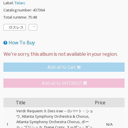
Label:
Telarc
Catalog number: 437364
Total runtime: 75:48
ロスレス
How To Buy
Add all to Cart
Add all to INTEREST
Title
Price
Verdi: Requiem: II. Dies irae
--
ロバート・ショ
ウ
Atlanta Symphony Orchestra & Chorus
Atlanta Symphony Orchestra Chorus
ポー
1
N/A
ル・プリシュカ
Diane Curry
スーザン・ダン