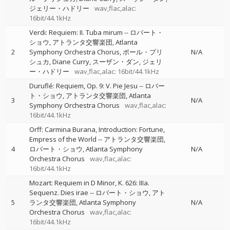
ジェリー・ハドリー
wav,flac,alac:
16bit/44.1kHz
Verdi: Requiem: II. Tuba mirum
--
ロバート・
ショウ
アトランタ交響楽団
Atlanta
2
Symphony Orchestra Chorus
ポール・プリ
N/A
シュカ
Diane Curry
スーザン・ダン
ジェリ
ー・ハドリー
wav,flac,alac: 16bit/44.1kHz
Duruflé: Requiem, Op. 9: V. Pie Jesu
--
ロバー
ト・ショウ
アトランタ交響楽団
Atlanta
3
N/A
Symphony Orchestra Chorus
wav,flac,alac:
16bit/44.1kHz
Orff: Carmina Burana, Introduction: Fortune,
Empress of the World
--
アトランタ交響楽団
4
ロバート・ショウ
Atlanta Symphony
N/A
Orchestra Chorus
wav,flac,alac:
16bit/44.1kHz
Mozart: Requiem in D Minor, K. 626: IIIa.
Sequenz. Dies irae
--
ロバート・ショウ
アト
5
ランタ交響楽団
Atlanta Symphony
N/A
Orchestra Chorus
wav,flac,alac:
16bit/44.1kHz