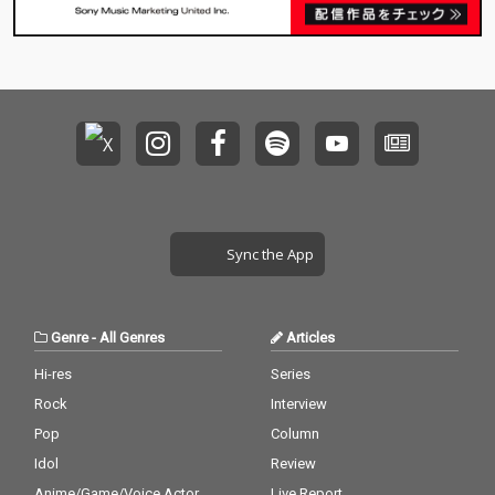
Sync the App
Genre
-
All Genres
Articles
Hi-res
Series
Rock
Interview
Pop
Column
Idol
Review
Anime/Game/Voice Actor
Live Report