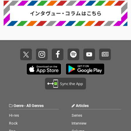
Sync the App
Genre
-
All Genres
Articles
Hi-res
Series
Rock
Interview