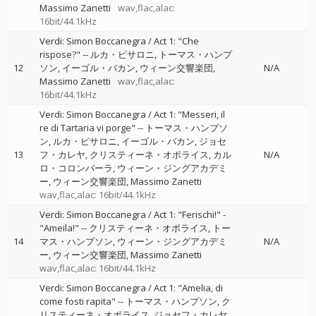
Massimo Zanetti
wav,flac,alac:
16bit/44.1kHz
Verdi: Simon Boccanegra / Act 1: "Che
rispose?"
--
ルカ・ピサロニ
トーマス・ハンプ
12
ソン
イーゴル・バカン
ウィーン交響楽団
N/A
Massimo Zanetti
wav,flac,alac:
16bit/44.1kHz
Verdi: Simon Boccanegra / Act 1: "Messeri, il
re di Tartaria vi porge"
--
トーマス・ハンプソ
ン
ルカ・ピサロニ
イーゴル・バカン
ジョセ
13
フ・カレヤ
クリスティーネ・オポライス
カル
N/A
ロ・コロンバーラ
ウィーン・ジングアカデミ
ー
ウィーン交響楽団
Massimo Zanetti
wav,flac,alac: 16bit/44.1kHz
Verdi: Simon Boccanegra / Act 1: "Ferischi!" -
"Ameila!"
--
クリスティーネ・オポライス
トー
14
マス・ハンプソン
ウィーン・ジングアカデミ
N/A
ー
ウィーン交響楽団
Massimo Zanetti
wav,flac,alac: 16bit/44.1kHz
Verdi: Simon Boccanegra / Act 1: "Amelia, di
come fosti rapita"
--
トーマス・ハンプソン
ク
リスティーネ・オポライス
ジョセフ・カレヤ