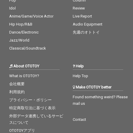
Pop
Column
Idol
Review
Anime/Game/Voice Actor
Live Report
Hip Hop/R&B
Audio Equipment
Dance/Electronic
先週のオトトイ
Jazz/World
Classical/Soundtrack
About OTOTOY
Help
What is OTOTOY?
Help Top
会社概要
Make OTOTOY better
利用規約
Found something weird? Please
プライバシー・ポリシー
mail us
特定商取引法に基づく表示
外部データ連携しているサービ
Contact
スについて
OTOTOYアプリ