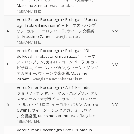
Massimo Zanetti
wav,flac,alac:
16bit/44.1kHz
Verdi: Simon Boccanegra / Prologue: "Suona
ogni labbro il mio nome"
--
トーマス・ハンプ
4
ソン
カルロ・コロンバーラ
ウィーン交響楽
N/A
団
Massimo Zanetti
wav,flac,alac:
16bit/44.1kHz
Verdi: Simon Boccanegra / Prologue: "Oh,
de'Fieschi implacata, orrida razza"
--
トーマ
ス・ハンプソン
カルロ・コロンバーラ
ルカ・
5
N/A
ピサロニ
イーゴル・バカン
ウィーン・ジング
アカデミー
ウィーン交響楽団
Massimo
Zanetti
wav,flac,alac: 16bit/44.1kHz
Verdi: Simon Boccanegra / Act 1: Preludio
--
ジョセフ・カレヤ
トーマス・ハンプソン
クリ
スティーネ・オポライス
カルロ・コロンバー
6
ラ
ルカ・ピサロニ
イーゴル・バカン
Andrew
N/A
Owens
ウィーン・ジングアカデミー
ウィー
ン交響楽団
Massimo Zanetti
wav,flac,alac:
16bit/44.1kHz
Verdi: Simon Boccanegra / Act 1: "Come in