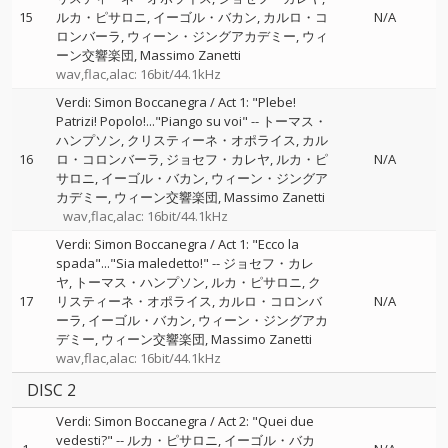
15
ルカ・ピサロニ
イーゴル・バカン
カルロ・コ
N/A
ロンバーラ
ウィーン・ジングアカデミー
ウィ
ーン交響楽団
Massimo Zanetti
wav,flac,alac: 16bit/44.1kHz
Verdi: Simon Boccanegra / Act 1: "Plebe!
Patrizi! Popolo!..."Piango su voi"
--
トーマス・
ハンプソン
クリスティーネ・オポライス
カル
16
ロ・コロンバーラ
ジョセフ・カレヤ
ルカ・ピ
N/A
サロニ
イーゴル・バカン
ウィーン・ジングア
カデミー
ウィーン交響楽団
Massimo Zanetti
wav,flac,alac: 16bit/44.1kHz
Verdi: Simon Boccanegra / Act 1: "Ecco la
spada"..."Sia maledetto!"
--
ジョセフ・カレ
ヤ
トーマス・ハンプソン
ルカ・ピサロニ
ク
17
リスティーネ・オポライス
カルロ・コロンバ
N/A
ーラ
イーゴル・バカン
ウィーン・ジングアカ
デミー
ウィーン交響楽団
Massimo Zanetti
wav,flac,alac: 16bit/44.1kHz
DISC 2
Verdi: Simon Boccanegra / Act 2: "Quei due
vedesti?"
--
ルカ・ピサロニ
イーゴル・バカ