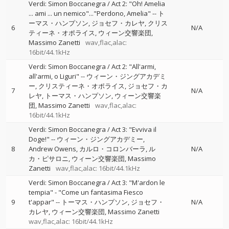
Verdi: Simon Boccanegra / Act 2: "Oh! Amelia
... ami ... un nemico"..."Perdono, Amelia"
--
ト
ーマス・ハンプソン
ジョセフ・カレヤ
クリス
6
N/A
ティーネ・オポライス
ウィーン交響楽団
Massimo Zanetti
wav,flac,alac:
16bit/44.1kHz
Verdi: Simon Boccanegra / Act 2: "All'armi,
all'armi, o Liguri"
--
ウィーン・ジングアカデミ
ー
クリスティーネ・オポライス
ジョセフ・カ
7
N/A
レヤ
トーマス・ハンプソン
ウィーン交響楽
団
Massimo Zanetti
wav,flac,alac:
16bit/44.1kHz
Verdi: Simon Boccanegra / Act 3: "Evviva il
Doge!"
--
ウィーン・ジングアカデミー
8
Andrew Owens
カルロ・コロンバーラ
ル
N/A
カ・ピサロニ
ウィーン交響楽団
Massimo
Zanetti
wav,flac,alac: 16bit/44.1kHz
Verdi: Simon Boccanegra / Act 3: "M'ardon le
tempia" - "Come un fantasima Fiesco
9
t'appar"
--
トーマス・ハンプソン
ジョセフ・
N/A
カレヤ
ウィーン交響楽団
Massimo Zanetti
wav,flac,alac: 16bit/44.1kHz