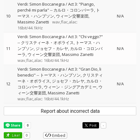
Verdi: Simon Boccanegra / Act 3: "Piango,
perché mi parla"
--
カルロ・コロンバーラ
ト
10
ーマス・ハンプソン
ウィーン交響楽団
N/A
Massimo Zanetti
wav,flac,alac:
16bit/44.1kHz
Verdi: Simon Boccanegra / Act 3: "Chi veggo?"
--
クリスティーネ・オポライス
トーマス・ハ
11
ンプソン
ジョセフ・カレヤ
カルロ・コロンバ
N/A
ーラ
ウィーン交響楽団
Massimo Zanetti
wav,flac,alac: 16bit/44.1kHz
Verdi: Simon Boccanegra / Act 3: "Gran Dio, li
benedici"
--
トーマス・ハンプソン
クリスティ
ーネ・オポライス
ジョセフ・カレヤ
カルロ・
12
N/A
コロンバーラ
ウィーン・ジングアカデミー
ウ
ィーン交響楽団
Massimo Zanetti
wav,flac,alac: 16bit/44.1kHz
Report about incorrect data
Post
-
Embed
Like!
0