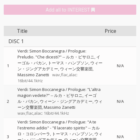
Add all to INTEREST
Title
Price
DISC 1
Verdi: Simon Boccanegra / Prologue:
Preludio. "Che dicesti?"
--
ルカ・ピサロニ
イ
ーゴル・バカン
トーマス・ハンプソン
ウィー
1
N/A
ン・ジングアカデミー
ウィーン交響楽団
Massimo Zanetti
wav,flac,alac:
16bit/44.1kHz
Verdi: Simon Boccanegra / Prologue: "L'altra
magion vedete?"
--
ルカ・ピサロニ
イーゴ
2
ル・バカン
ウィーン・ジングアカデミー
ウィ
N/A
ーン交響楽団
Massimo Zanetti
wav,flac,alac: 16bit/44.1kHz
Verdi: Simon Boccanegra / Prologue: "A te
l'estremo addio" - "Il lacerato spirito"
--
カル
ロ・コロンバーラ
トーマス・ハンプソン
ウィ
3
N/A
ーン・ジングアカデミー
ウィーン交響楽団