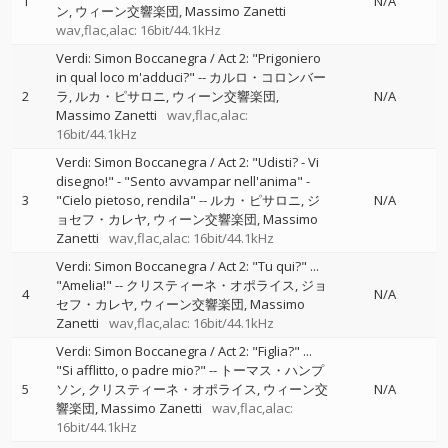
1
N/A
ン
ウィーン交響楽団
Massimo Zanetti
wav,flac,alac: 16bit/44.1kHz
Verdi: Simon Boccanegra / Act 2: "Prigoniero
in qual loco m'adduci?"
--
カルロ・コロンバー
2
ラ
ルカ・ピサロニ
ウィーン交響楽団
N/A
Massimo Zanetti
wav,flac,alac:
16bit/44.1kHz
Verdi: Simon Boccanegra / Act 2: "Udisti? - Vi
disegno!" - "Sento avvampar nell'anima" -
3
"Cielo pietoso, rendila"
--
ルカ・ピサロニ
ジ
N/A
ョセフ・カレヤ
ウィーン交響楽団
Massimo
Zanetti
wav,flac,alac: 16bit/44.1kHz
Verdi: Simon Boccanegra / Act 2: "Tu qui?" ...
"Amelia!"
--
クリスティーネ・オポライス
ジョ
4
N/A
セフ・カレヤ
ウィーン交響楽団
Massimo
Zanetti
wav,flac,alac: 16bit/44.1kHz
Verdi: Simon Boccanegra / Act 2: "Figlia?" ...
"Si afflitto, o padre mio?"
--
トーマス・ハンプ
5
ソン
クリスティーネ・オポライス
ウィーン交
N/A
響楽団
Massimo Zanetti
wav,flac,alac:
16bit/44.1kHz