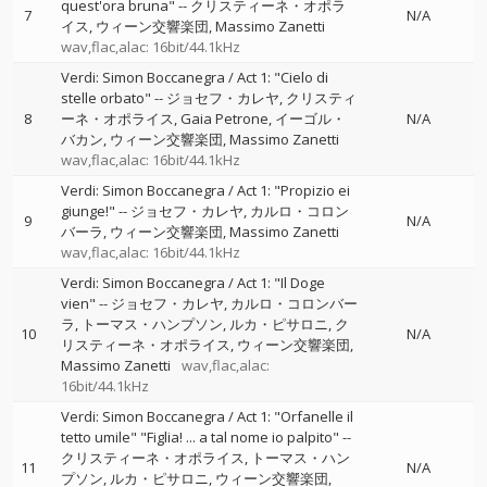
quest'ora bruna"
--
クリスティーネ・オポラ
7
N/A
イス
ウィーン交響楽団
Massimo Zanetti
wav,flac,alac: 16bit/44.1kHz
Verdi: Simon Boccanegra / Act 1: "Cielo di
stelle orbato"
--
ジョセフ・カレヤ
クリスティ
8
ーネ・オポライス
Gaia Petrone
イーゴル・
N/A
バカン
ウィーン交響楽団
Massimo Zanetti
wav,flac,alac: 16bit/44.1kHz
Verdi: Simon Boccanegra / Act 1: "Propizio ei
giunge!"
--
ジョセフ・カレヤ
カルロ・コロン
9
N/A
バーラ
ウィーン交響楽団
Massimo Zanetti
wav,flac,alac: 16bit/44.1kHz
Verdi: Simon Boccanegra / Act 1: "Il Doge
vien"
--
ジョセフ・カレヤ
カルロ・コロンバー
ラ
トーマス・ハンプソン
ルカ・ピサロニ
ク
10
N/A
リスティーネ・オポライス
ウィーン交響楽団
Massimo Zanetti
wav,flac,alac:
16bit/44.1kHz
Verdi: Simon Boccanegra / Act 1: "Orfanelle il
tetto umile" "Figlia! ... a tal nome io palpito"
--
クリスティーネ・オポライス
トーマス・ハン
11
N/A
プソン
ルカ・ピサロニ
ウィーン交響楽団