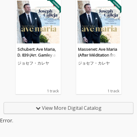
Schubert: Ave Maria,
Massenet: Ave Maria
D. 839 (Arr. Gamley an
(After Méditation from
d Hazell for Tenor and
Thaïs) [Arr. Hazell for T
ジョセフ・カレヤ
ジョセフ・カレヤ
Orchestra)
enor, Violin and Orche
stra]
1 track
1 track
View More Digital Catalog
Error.