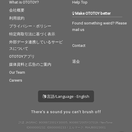
What is OTOTOY?
Help Top
会社概要
Make OTOTOY better
利用規約
Found something weird? Please
プライバシー・ポリシー
mail us
特定商取引法に基づく表示
外部データ連携しているサービ
Contact
スについて
OTOTOYアプリ
退会
媒体資料と広告のご案内
Our Team
Careers
言語/Language - English
There's a sound you can't brush off
許諾 JASRAC: 9008872001Y30005, 9008872005Y37019 / NexTone:
ID000000232, ID000000233 / エルマーク: RIAJ80023001