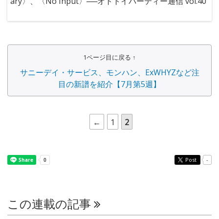
ary〉、〈No Input〉──オトトイパーティー通信 vol.40
1ページ目に戻る ↑
サニーデイ・サービス、モンハン、ExWHYZなど注
目の新譜を紹介【7月第5週】
←
1
2
Post
-
この連載の記事