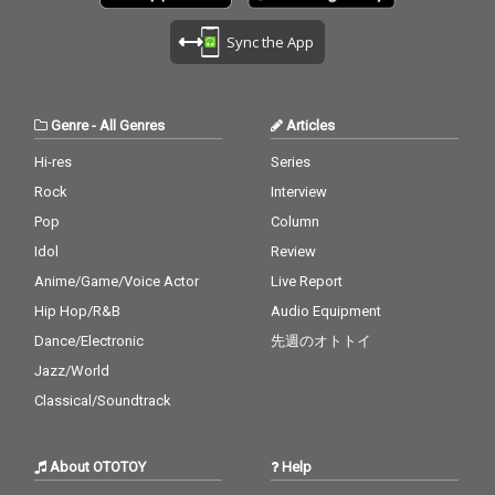
Sync the App
Genre
-
All Genres
Articles
Hi-res
Series
Rock
Interview
Pop
Column
Idol
Review
Anime/Game/Voice Actor
Live Report
Hip Hop/R&B
Audio Equipment
Dance/Electronic
先週のオトトイ
Jazz/World
Classical/Soundtrack
About OTOTOY
Help