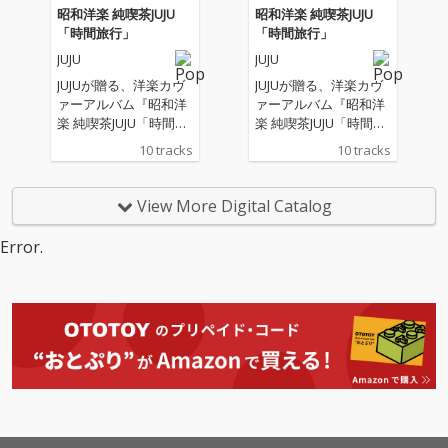
昭和洋楽 純喫茶JUJU
昭和洋楽 純喫茶JUJU
「時間旅行」
「時間旅行」
JUJU
JUJU
JUJUが贈る、洋楽カヴ
JUJUが贈る、洋楽カヴ
ァーアルバム『昭和洋
ァーアルバム『昭和洋
楽 純喫茶JUJU「時間旅
楽 純喫茶JUJU「時間旅
行」』。 “昭和の時代
行」』。 “昭和の時代
10 tracks
10 tracks
に日本で愛された洋
に日本で愛された洋
楽”をテーマに、松任谷
楽”をテーマに、松任谷
正隆プロデュースのも
正隆プロデュースのも
View More Digital Catalog
と、 誰もが心に残る名
と、 誰もが心に残る名
曲たちが、いま、JUJU
曲たちが、いま、JUJU
Error.
の歌声で蘇る。
の歌声で蘇る。