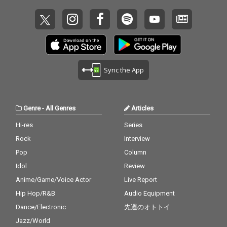
Sync the App
Genre
-
All Genres
Articles
Hi-res
Series
Rock
Interview
Pop
Column
Idol
Review
Anime/Game/Voice Actor
Live Report
Hip Hop/R&B
Audio Equipment
Dance/Electronic
先週のオトトイ
Jazz/World