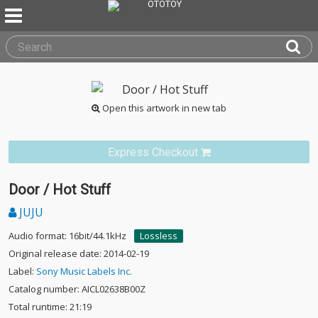
Open this artwork in new tab
Express Checkout
Door / Hot Stuff
JUJU
Audio format: 16bit/44.1kHz
Lossless
Original release date: 2014-02-19
Label:
Sony Music Labels Inc.
Catalog number: AICL02638B00Z
Total runtime: 21:19