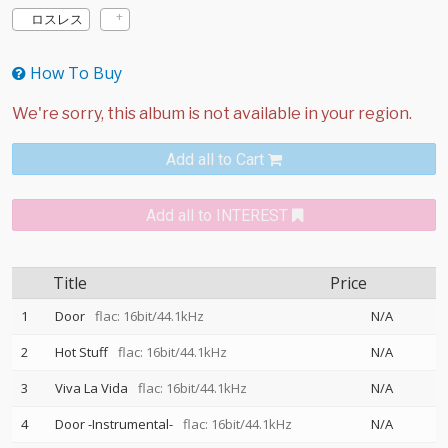
ロスレス
How To Buy
Add all to Cart
Add all to INTEREST
Title
Price
1
Door
flac: 16bit/44.1kHz
N/A
2
Hot Stuff
flac: 16bit/44.1kHz
N/A
3
Viva La Vida
flac: 16bit/44.1kHz
N/A
4
Door -Instrumental-
flac: 16bit/44.1kHz
N/A