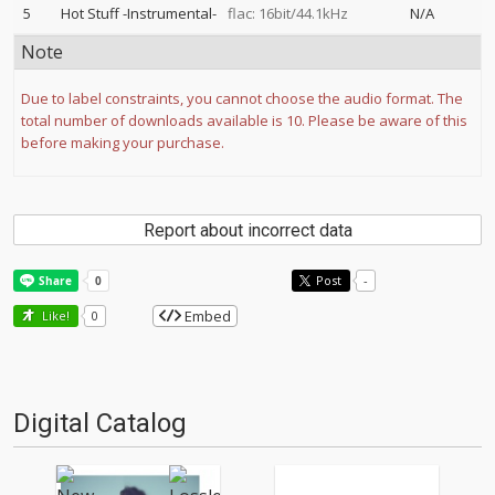
5
Hot Stuff -Instrumental-
flac: 16bit/44.1kHz
N/A
Note
Due to label constraints, you cannot choose the audio format. The
total number of downloads available is 10. Please be aware of this
before making your purchase.
Report about incorrect data
Post
-
Embed
Like!
0
Digital Catalog