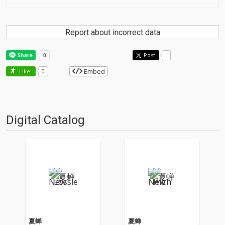
Report about incorrect data
Post
-
Embed
Like!
0
Digital Catalog
夏蝉
夏蝉