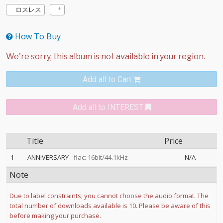
ロスレス
How To Buy
Add all to Cart
Add all to INTEREST
Title
Price
1
ANNIVERSARY
flac: 16bit/44.1kHz
N/A
Note
Due to label constraints, you cannot choose the audio format. The
total number of downloads available is 10. Please be aware of this
before making your purchase.