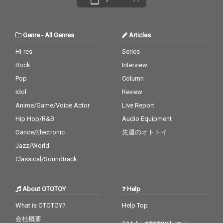
Genre
-
All Genres
Articles
Hi-res
Series
Rock
Interview
Pop
Column
Idol
Review
Anime/Game/Voice Actor
Live Report
Hip Hop/R&B
Audio Equipment
Dance/Electronic
先週のオトトイ
Jazz/World
Classical/Soundtrack
About OTOTOY
Help
What is OTOTOY?
Help Top
会社概要