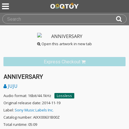
Open this artwork in new tab
Express Checkout
ANNIVERSARY
JUJU
Audio format: 16bit/44.1kHz
Lossless
Original release date: 2014-11-19
Label:
Sony Music Labels Inc.
Catalog number: AIXX00631B00Z
Total runtime: 05:09