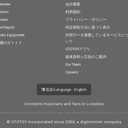
terview
会社概要
olumn
利用規約
view
プライバシー・ポリシー
ve Report
特定商取引法に基づく表示
dio Equipment
外部データ連携しているサービスに
いて
週のオトトイ
OTOTOYアプリ
媒体資料と広告のご案内
Our Team
Careers
言語/Language - English
Connects musicians and fans in Lossless
008872001Y30005, 9008872005Y37019 / NexTone: ID000000232, ID000000233 / エルマーク:
© OTOTOY Incorporated since 2004, a
digitiminimi
company