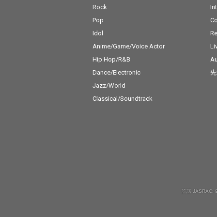
Rock
In
Pop
C
Idol
Re
Anime/Game/Voice Actor
Li
Hip Hop/R&B
Au
Dance/Electronic
先
Jazz/World
Classical/Soundtrack
許諾 JASRAC: 9