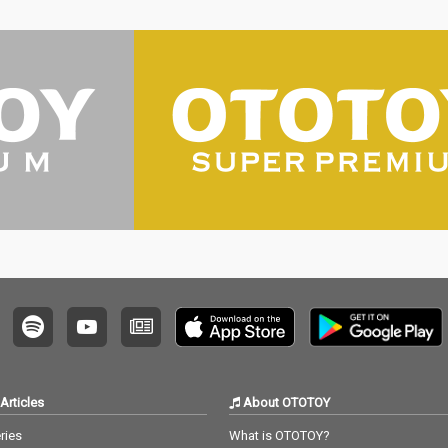
Articles
About OTOTOY
ries
What is OTOTOY?