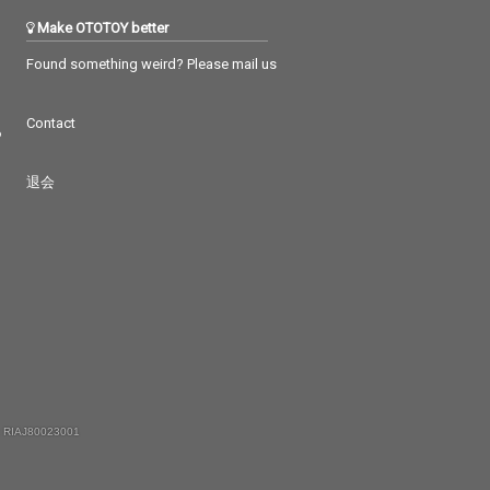
Make OTOTOY better
Found something weird? Please mail us
Contact
つ
退会
 RIAJ80023001