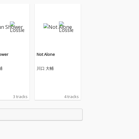
ower
Not Alone
輔
川口 大輔
3 tracks
4 tracks