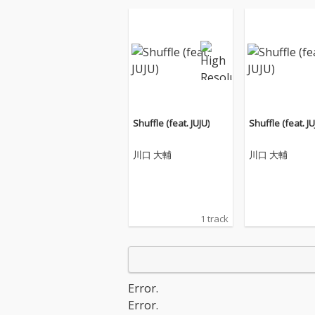
Shuffle (feat. JUJU)
Shuffle (feat. JU
川口 大輔
川口 大輔
1 track
Error.
Error.