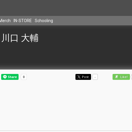
Merch
IN-STORE
Schooling
川口 大輔
Post
-
Like!