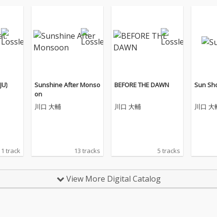
JU)
Sunshine After Monso
BEFORE THE DAWN
Sun Sh
on
川口 大輔
川口 大輔
川口 大
1 track
13 tracks
5 tracks
View More Digital Catalog