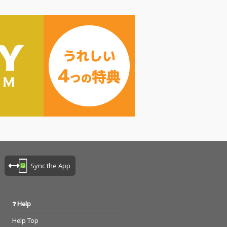
Sync the App
Help
Help Top