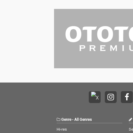
Genre
-
All Genres
Hi-res
Se