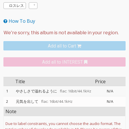
ロスレス
How To Buy
Add all to Cart
Add all to INTEREST
Title
Price
1
やさしさで溢れるように
flac: 16bit/44.1kHz
N/A
2
元気を出して
flac: 16bit/44.1kHz
N/A
Note
Due to label constraints, you cannot choose the audio format. The