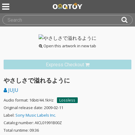
Open this artwork in new tab
Express Checkout
やさしさで溢れるように
JUJU
Audio format: 16bit/44.1kHz
Lossless
Original release date: 2009-02-11
Label:
Sony Music Labels Inc.
Catalog number: AICL01991B00Z
Total runtime: 09:36