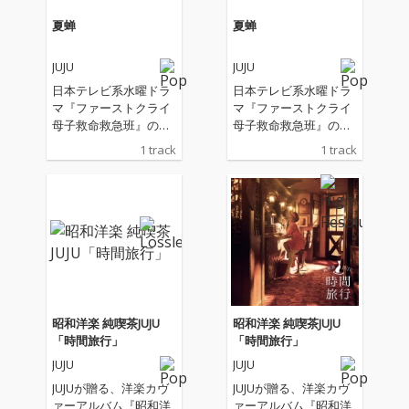
夏蝉
夏蝉
JUJU
JUJU
日本テレビ系水曜ドラ
日本テレビ系水曜ドラ
マ『ファーストクライ
マ『ファーストクライ
母子救命救急班』の主
母子救命救急班』の主
題歌
題歌
1 track
1 track
昭和洋楽 純喫茶JUJU
昭和洋楽 純喫茶JUJU
「時間旅行」
「時間旅行」
JUJU
JUJU
JUJUが贈る、洋楽カヴ
JUJUが贈る、洋楽カヴ
ァーアルバム『昭和洋
ァーアルバム『昭和洋