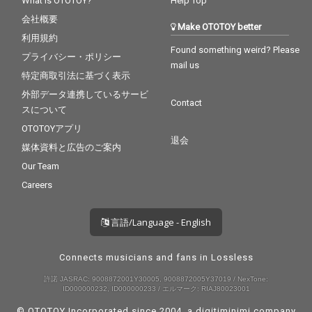
What is OTOTOY?
Help Top
会社概要
Make OTOTOY better
利用規約
Found something weird? Please
プライバシー・ポリシー
mail us
特定商取引法に基づく表示
外部データ連携しているサービ
Contact
スについて
OTOTOYアプリ
退会
媒体資料と広告のご案内
Our Team
Careers
言語/Language - English
Connects musicians and fans in Lossless
許諾 JASRAC: 9008872001Y30005, 9008872005Y37019 / NexTone:
ID000000232, ID000000233 / エルマーク: RIAJ80023001
© OTOTOY Incorporated since 2004, a
digitiminimi
company