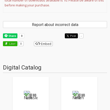
total number of downloads available is 10. Please be aware of this
before making your purchase.
Report about incorrect data
Post
-
Embed
Like!
0
Digital Catalog