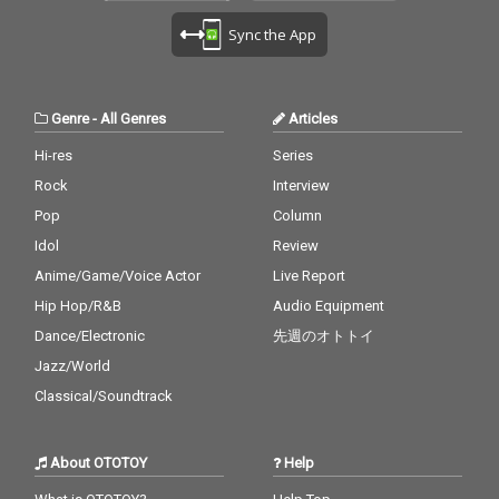
Sync the App
Genre
-
All Genres
Articles
Hi-res
Series
Rock
Interview
Pop
Column
Idol
Review
Anime/Game/Voice Actor
Live Report
Hip Hop/R&B
Audio Equipment
Dance/Electronic
先週のオトトイ
Jazz/World
Classical/Soundtrack
About OTOTOY
Help