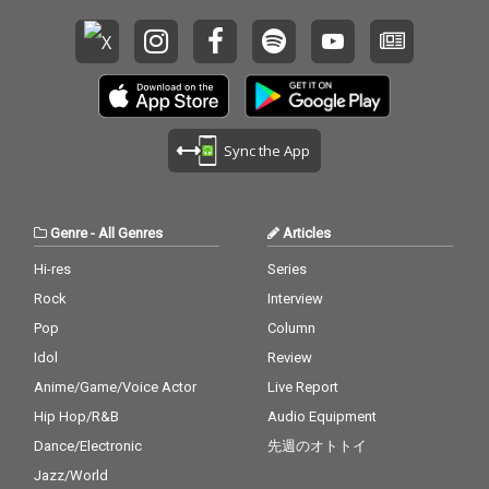
Sync the App
Genre
-
All Genres
Articles
Hi-res
Series
Rock
Interview
Pop
Column
Idol
Review
Anime/Game/Voice Actor
Live Report
Hip Hop/R&B
Audio Equipment
Dance/Electronic
先週のオトトイ
Jazz/World