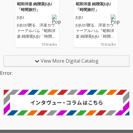
昭和洋楽 純喫茶JUJU
昭和洋楽 純喫茶JUJU
「時間旅行」
「時間旅行」
JUJU
JUJU
JUJUが贈る、洋楽カヴ
JUJUが贈る、洋楽カヴ
ァーアルバム『昭和洋
ァーアルバム『昭和洋
楽 純喫茶JUJU「時間旅
楽 純喫茶JUJU「時間旅
行」』。 “昭和の時代
行」』。 “昭和の時代
10 tracks
10 tracks
に日本で愛された洋
に日本で愛された洋
楽”をテーマに、松任谷
楽”をテーマに、松任谷
正隆プロデュースのも
正隆プロデュースのも
View More Digital Catalog
と、 誰もが心に残る名
と、 誰もが心に残る名
曲たちが、いま、JUJU
曲たちが、いま、JUJU
Error.
の歌声で蘇る。
の歌声で蘇る。