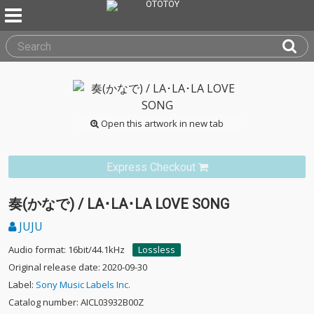
Open this artwork in new tab
Express Checkout
奏(かなで) / LA･LA･LA LOVE SONG
JUJU
Audio format: 16bit/44.1kHz
Lossless
Original release date: 2020-09-30
Label:
Sony Music Labels Inc.
Catalog number: AICL03932B00Z