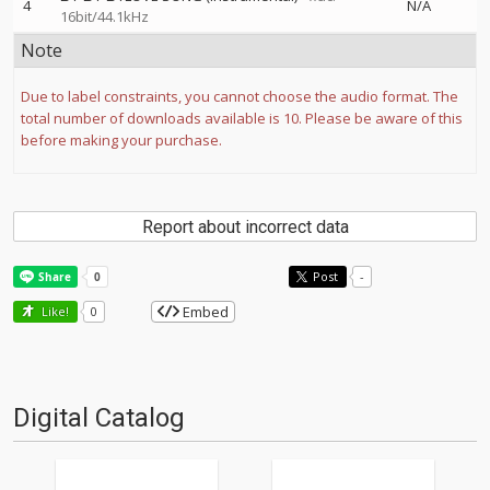
4
N/A
16bit/44.1kHz
Note
Due to label constraints, you cannot choose the audio format. The
total number of downloads available is 10. Please be aware of this
before making your purchase.
Report about incorrect data
Post
-
Embed
Like!
0
Digital Catalog