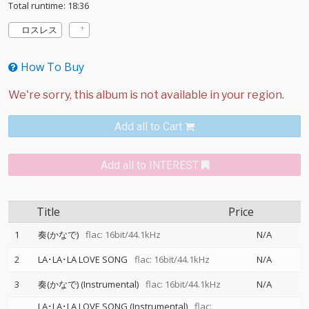
Total runtime: 18:36
ロスレス
How To Buy
Add all to Cart
Add all to INTEREST
Title
Price
1
奏(かなで)
flac: 16bit/44.1kHz
N/A
2
LA･LA･LA LOVE SONG
flac: 16bit/44.1kHz
N/A
3
奏(かなで) (Instrumental)
flac: 16bit/44.1kHz
N/A
LA･LA･LA LOVE SONG (Instrumental)
flac: