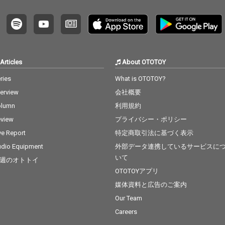
Articles
About OTOTOY
ries
What is OTOTOY?
terview
会社概要
olumn
利用規約
view
プライバシー・ポリシー
ve Report
特定商取引法に基づく表示
dio Equipment
外部データ連携しているサービスに
いて
週のオトトイ
OTOTOYアプリ
媒体資料と広告のご案内
Our Team
Careers