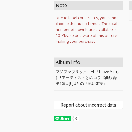
Note
Due to label constraints, you cannot
choose the audio format. The total
number of downloads available is
10. Please be aware of this before
making your purchase.
Album Info
フジファブリック、AL『I Love You』
に3アーティストとのコラボ曲収録、
第1弾はJUJUとの「赤い果実」
Report about incorrect data