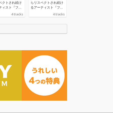
ペクトされ続け
らリスペクトされ続け
ティスト『フジ
るアーティスト『フジ
リック』。2月
ファブリック』。2月
4 tracks
4 tracks
3作連続の配信
からは3作連続の配信
gをリリースし、
限定Sgをリリースし、
リリースした
3月にリリースした
ランデヴー」で
「瞳のランデヴー」で
デリックとのコ
はフレデリックとのコ
ーションも話題
ラボレーションも話題
だ。今作は人気
を呼んだ。今作は人気
漫画『新しい上司
WEB漫画『新しい上司
然』のアニメ化
はど天然』のアニメ化
OPテーマ。
第1弾OPテーマ。