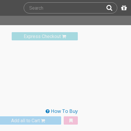
Express Checkout
How To Buy
Add all to Cart