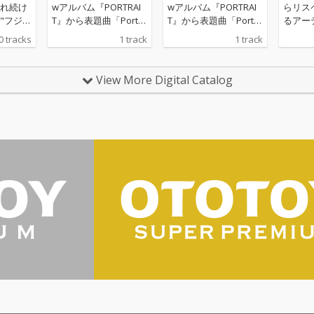
れ続け
wアルバム『PORTRAI
wアルバム『PORTRAI
らリス
"フジフ
T』から表題曲「Portra
T』から表題曲「Portra
るアー
2月から
it」を先行配信
it」を先行配信
ファブ
0 tracks
1 track
1 track
信限定S
からは
、3月に
限定S
瞳のラ
3月に
View More Digital Catalog
フレデ
「瞳の
ボレー
はフレ
呼ん
ラボレ
ルではTV
を呼ん
上司は
WEB
ーマを務
はど天
024年
第1弾
周年を迎
、約3
ルバム