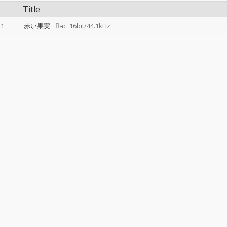
Title
1
赤い果実
flac: 16bit/44.1kHz