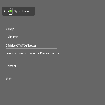
Sync the App
Help
Help Top
Make OTOTOY better
Found something weird? Please mail us
Contact
つ
退会