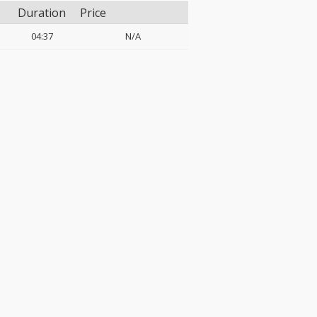
Duration
Price
04:37
N/A