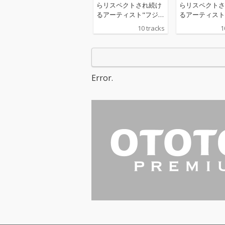
らリスペクトされ続け
らリスペクトさ
るアーティスト"フジフ
るアーティスト
ァブリック"。 2月から
ァブリック"。 
10 tracks
1
は3作連続の配信限定S
は3作連続の配
gをリリースし、3月に
gをリリースし
リリースした「瞳のラ
リリースした「
ンデヴー」ではフレデ
ンデヴー」では
リックとのコラボレー
リックとのコラ
Error.
ションも話題を呼ん
ションも話題を
だ。 10月クールではTV
だ。 10月クー
アニメ『新しい上司は
アニメ『新しい
ど天然』OPテーマを務
ど天然』OPテ
め、そんな中、2024年
め、そんな中、2
にデビュー20周年を迎
にデビュー20
える事を記念し、約3
える事を記念し
年ぶりにフルアルバム
年ぶりにフルア
をリリース。
をリリース。