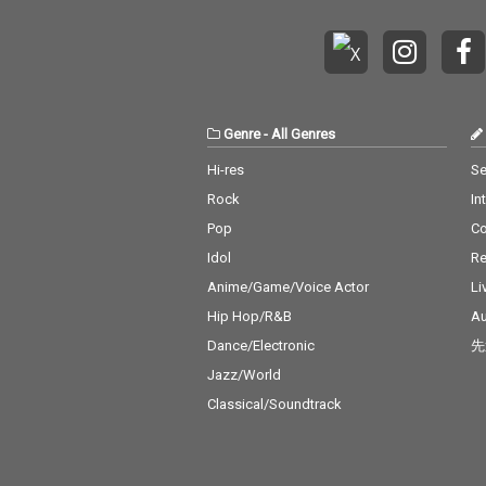
Genre
-
All Genres
Hi-res
Se
Rock
In
Pop
C
Idol
Re
Anime/Game/Voice Actor
Li
Hip Hop/R&B
Au
Dance/Electronic
先
Jazz/World
Classical/Soundtrack