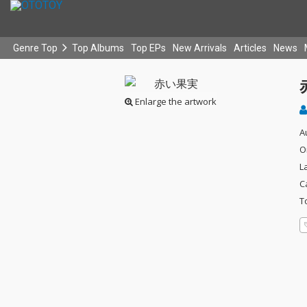
Genre Top
Top Albums
Top EPs
New Arrivals
Articles
News
Enlarge the artwork
A
O
L
C
T