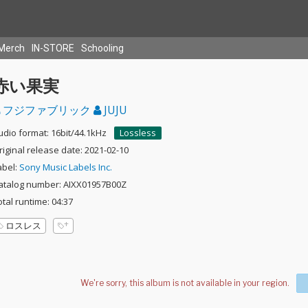
Merch
IN-STORE
Schooling
赤い果実
フジファブリック
JUJU
udio format: 16bit/44.1kHz
Lossless
riginal release date: 2021-02-10
abel:
Sony Music Labels Inc.
atalog number: AIXX01957B00Z
otal runtime: 04:37
ロスレス