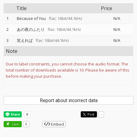
Title
Price
1
Because of You
flac: 16bit/44.1kHz
N/A
2
あの夜のふたり
flac: 16bit/44.1kHz
N/A
3
笑えれば
flac: 16bit/44.1kHz
N/A
Note
Due to label constraints, you cannot choose the audio format. The
total number of downloads available is 10. Please be aware of this
before making your purchase.
Report about incorrect data
Post
-
Embed
Like!
0