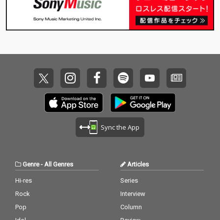
Sync the App
Genre
-
All Genres
Articles
Hi-res
Series
Rock
Interview
Pop
Column