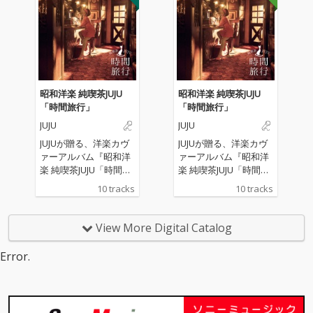
昭和洋楽 純喫茶JUJU
昭和洋楽 純喫茶JUJU
「時間旅行」
「時間旅行」
JUJU
JUJU
JUJUが贈る、洋楽カヴ
JUJUが贈る、洋楽カヴ
ァーアルバム『昭和洋
ァーアルバム『昭和洋
楽 純喫茶JUJU「時間旅
楽 純喫茶JUJU「時間旅
行」』。 “昭和の時代
行」』。 “昭和の時代
10 tracks
10 tracks
に日本で愛された洋
に日本で愛された洋
楽”をテーマに、松任谷
楽”をテーマに、松任谷
正隆プロデュースのも
正隆プロデュースのも
View More Digital Catalog
と、 誰もが心に残る名
と、 誰もが心に残る名
曲たちが、いま、JUJU
曲たちが、いま、JUJU
Error.
の歌声で蘇る。
の歌声で蘇る。