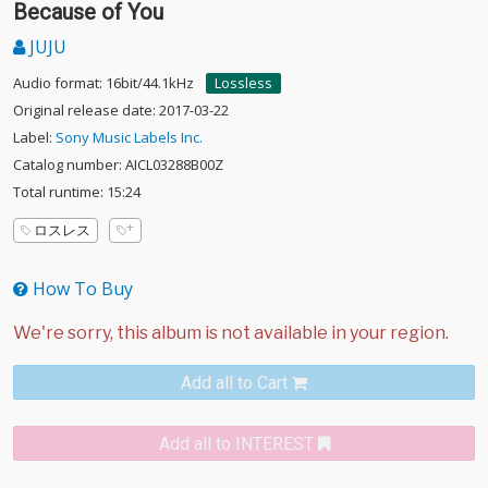
Because of You
JUJU
Audio format: 16bit/44.1kHz
Lossless
Original release date: 2017-03-22
Label:
Sony Music Labels Inc.
Catalog number: AICL03288B00Z
Total runtime: 15:24
ロスレス
How To Buy
Add all to Cart
Add all to INTEREST