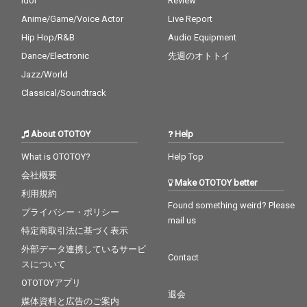
Idol
Review
Anime/Game/Voice Actor
Live Report
Hip Hop/R&B
Audio Equipment
Dance/Electronic
先週のオトトイ
Jazz/World
Classical/Soundtrack
About OTOTOY
Help
What is OTOTOY?
Help Top
会社概要
Make OTOTOY better
利用規約
Found something weird? Please
プライバシー・ポリシー
mail us
特定商取引法に基づく表示
外部データ連携しているサービ
Contact
スについて
OTOTOYアプリ
退会
媒体資料と広告のご案内