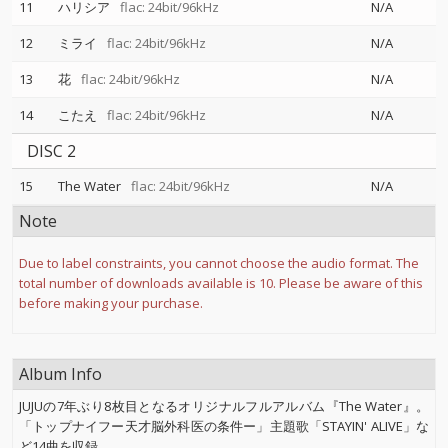
11
ハリシア
flac: 24bit/96kHz
N/A
12
ミライ
flac: 24bit/96kHz
N/A
13
花
flac: 24bit/96kHz
N/A
14
こたえ
flac: 24bit/96kHz
N/A
DISC 2
15
The Water
flac: 24bit/96kHz
N/A
Note
Due to label constraints, you cannot choose the audio format. The
total number of downloads available is 10. Please be aware of this
before making your purchase.
Album Info
JUJUの7年ぶり8枚目となるオリジナルフルアルバム『The Water』。
「トップナイフー天才脳外科医の条件ー」主題歌「STAYIN' ALIVE」な
ど14曲を収録