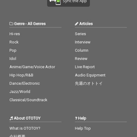
Sync the App
Genre
-
All Genres
Articles
Hi-res
Series
Rock
Interview
Pop
Column
Idol
Review
Anime/Game/Voice Actor
Live Report
Hip Hop/R&B
Audio Equipment
Dance/Electronic
先週のオトトイ
Jazz/World
Classical/Soundtrack
About OTOTOY
Help
What is OTOTOY?
Help Top
会社概要