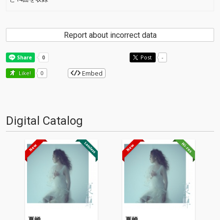
Report about incorrect data
Post
-
Embed
Like!
0
Digital Catalog
夏蝉
夏蝉