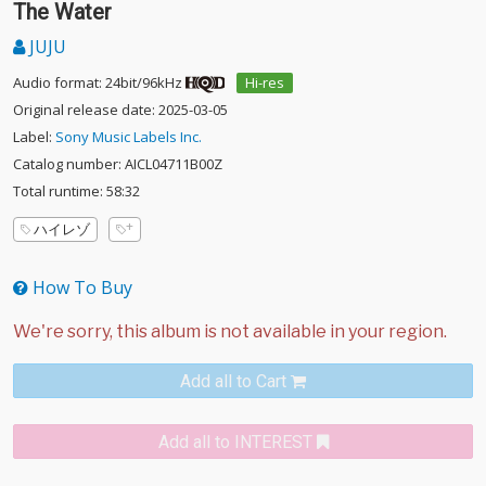
The Water
JUJU
Audio format: 24bit/96kHz
Hi-res
Original release date: 2025-03-05
Label:
Sony Music Labels Inc.
Catalog number: AICL04711B00Z
Total runtime: 58:32
ハイレゾ
How To Buy
Add all to Cart
Add all to INTEREST