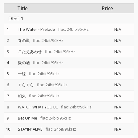
Title
Price
DISC 1
1
The Water - Prelude
flac: 24bit/96kHz
N/A
2
春の嵐
flac: 24bit/96kHz
N/A
3
こたえあわせ
flac: 24bit/96kHz
N/A
4
愛の嘘
flac: 24bit/96kHz
N/A
5
一線
flac: 24bit/96kHz
N/A
6
ぐらぐら
flac: 24bit/96kHz
N/A
7
幻火
flac: 24bit/96kHz
N/A
8
WATCH WHAT YOU BE
flac: 24bit/96kHz
N/A
9
Bet On Me
flac: 24bit/96kHz
N/A
10
STAYIN' ALIVE
flac: 24bit/96kHz
N/A