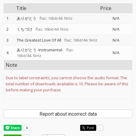
Title
Price
1
ありがとう
flac: 16bit/44.1kHz
N/A
2
くちづけ
flac: 16bit/44.1kHz
N/A
3
The Greatest Love Of All
flac: 16bit/44.1kHz
N/A
ありがとう -Instrumental-
flac:
4
N/A
16bit/44.1kHz
Note
Due to label constraints, you cannot choose the audio format. The
total number of downloads available is 10. Please be aware of this
before making your purchase.
Report about incorrect data
Post
-