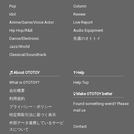
Pop
Column
Idol
Review
Anime/Game/Voice Actor
Live Report
Hip Hop/R&B
Audio Equipment
Dance/Electronic
先週のオトトイ
Jazz/World
Classical/Soundtrack
About OTOTOY
Help
What is OTOTOY?
Help Top
会社概要
Make OTOTOY better
利用規約
Found something weird? Please
プライバシー・ポリシー
mail us
特定商取引法に基づく表示
外部データ連携しているサービ
Contact
スについて