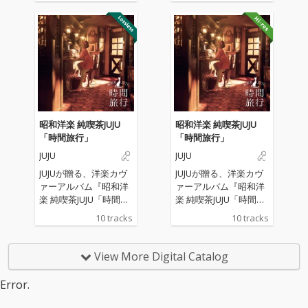
昭和洋楽 純喫茶JUJU
昭和洋楽 純喫茶JUJU
「時間旅行」
「時間旅行」
JUJU
JUJU
JUJUが贈る、洋楽カヴ
JUJUが贈る、洋楽カヴ
ァーアルバム『昭和洋
ァーアルバム『昭和洋
楽 純喫茶JUJU「時間旅
楽 純喫茶JUJU「時間旅
行」』。 “昭和の時代
行」』。 “昭和の時代
10 tracks
10 tracks
に日本で愛された洋
に日本で愛された洋
楽”をテーマに、松任谷
楽”をテーマに、松任谷
正隆プロデュースのも
正隆プロデュースのも
View More Digital Catalog
と、 誰もが心に残る名
と、 誰もが心に残る名
曲たちが、いま、JUJU
曲たちが、いま、JUJU
Error.
の歌声で蘇る。
の歌声で蘇る。