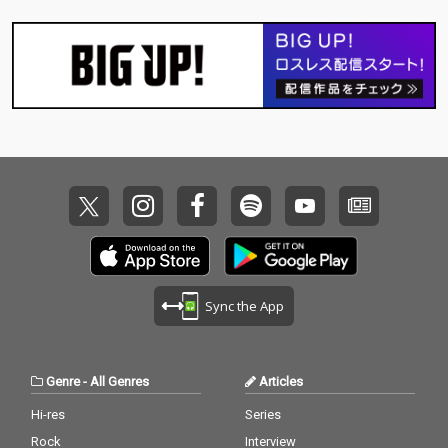
Sync the App
Genre
-
All Genres
Articles
Hi-res
Series
Rock
Interview