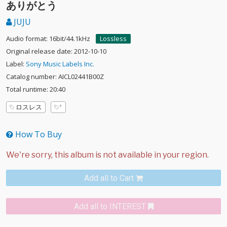
ありがとう
JUJU
Audio format: 16bit/44.1kHz
Lossless
Original release date: 2012-10-10
Label:
Sony Music Labels Inc.
Catalog number: AICL02441B00Z
Total runtime: 20:40
ロスレス
How To Buy
Add all to Cart
Add all to INTEREST