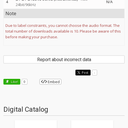
4
N/A
24bit/96kHz
Note
Due to label constraints, you cannot choose the audio format. The
total number of downloads available is 10. Please be aware of this
before making your purchase.
Report about incorrect data
Post
-
Embed
Like!
0
Digital Catalog