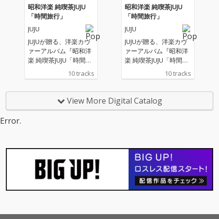
昭和洋楽 純喫茶JUJU
昭和洋楽 純喫茶JUJU
「時間旅行」
「時間旅行」
JUJU
JUJU
JUJUが贈る、洋楽カヴ
JUJUが贈る、洋楽カヴ
ァーアルバム『昭和洋
ァーアルバム『昭和洋
楽 純喫茶JUJU「時間旅
楽 純喫茶JUJU「時間旅
行」』。 “昭和の時代
行」』。 “昭和の時代
10 tracks
10 tracks
に日本で愛された洋
に日本で愛された洋
楽”をテーマに、松任谷
楽”をテーマに、松任谷
正隆プロデュースのも
正隆プロデュースのも
View More Digital Catalog
と、 誰もが心に残る名
と、 誰もが心に残る名
曲たちが、いま、JUJU
曲たちが、いま、JUJU
Error.
の歌声で蘇る。
の歌声で蘇る。