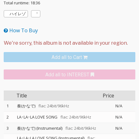
Total runtime: 18:36
ハイレゾ
How To Buy
Add all to Cart
Add all to INTEREST
Title
Price
1
奏(かなで)
flac: 24bit/96kHz
N/A
2
LA･LA･LA LOVE SONG
flac: 24bit/96kHz
N/A
3
奏(かなで) (Instrumental)
flac: 24bit/96kHz
N/A
LA･LA･LA LOVE SONG (Instrumental)
flac: