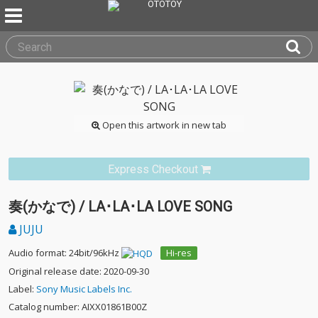
Open this artwork in new tab
Express Checkout
奏(かなで) / LA･LA･LA LOVE SONG
JUJU
Audio format: 24bit/96kHz
Hi-res
Original release date: 2020-09-30
Label:
Sony Music Labels Inc.
Catalog number: AIXX01861B00Z