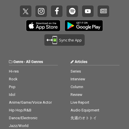
Sync the App
Genre
-
All Genres
Articles
Hi-res
Series
Rock
Interview
Pop
Column
Idol
Review
Anime/Game/Voice Actor
Live Report
Hip Hop/R&B
Audio Equipment
Dance/Electronic
先週のオトトイ
Jazz/World