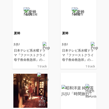
夏蝉
夏蝉
JUJU
JUJU
日本テレビ系水曜ドラ
日本テレビ系水曜ドラ
マ『ファーストクライ
マ『ファーストクライ
母子救命救急班』の主
母子救命救急班』の主
題歌
題歌
1 track
1 track