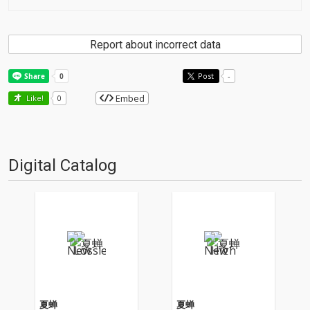
Report about incorrect data
Post
-
Embed
Like!
0
Digital Catalog
夏蝉
夏蝉