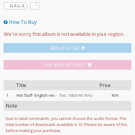
ロスレス
How To Buy
Add all to Cart
Add all to INTEREST
Title
Price
1
Hot Stuff -English ver.-
flac: 16bit/44.1kHz
N/A
Note
Due to label constraints, you cannot choose the audio format. The
total number of downloads available is 10. Please be aware of this
before making your purchase.