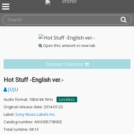
Open this artwork in new tab
Express Checkout
Hot Stuff -English ver.-
JUJU
Audio format: 16bit/44.1kHz
Lossless
Original release date: 2014-07-23
Label:
Sony Music Labels Inc.
Catalog number: AIXX00571B00Z
Total runtime: 04:13