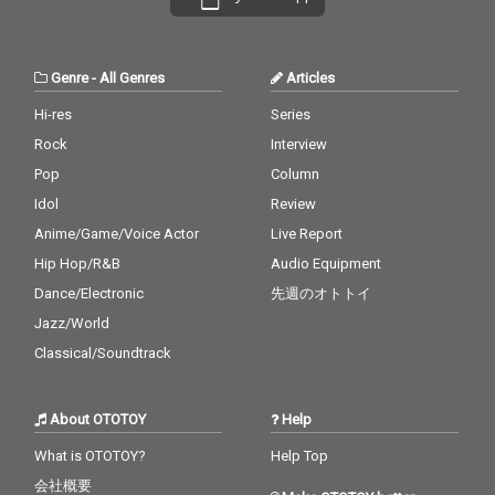
Genre
-
All Genres
Articles
Hi-res
Series
Rock
Interview
Pop
Column
Idol
Review
Anime/Game/Voice Actor
Live Report
Hip Hop/R&B
Audio Equipment
Dance/Electronic
先週のオトトイ
Jazz/World
Classical/Soundtrack
About OTOTOY
Help
What is OTOTOY?
Help Top
会社概要