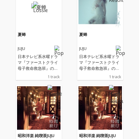
夏蝉
夏蝉
JUJU
JUJU
日本テレビ系水曜ドラ
日本テレビ系水曜ドラ
マ『ファーストクライ
マ『ファーストクライ
母子救命救急班』の主
母子救命救急班』の主
題歌
題歌
1 track
1 track
昭和洋楽 純喫茶JUJU
昭和洋楽 純喫茶JUJU