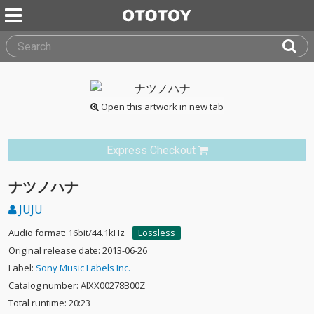
Open this artwork in new tab
Express Checkout
ナツノハナ
JUJU
Audio format: 16bit/44.1kHz
Lossless
Original release date: 2013-06-26
Label:
Sony Music Labels Inc.
Catalog number: AIXX00278B00Z
Total runtime: 20:23