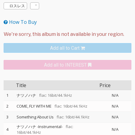
ロスレス
How To Buy
Add all to Cart
Add all to INTEREST
Title
Price
1
ナツノハナ
flac: 16bit/44.1kHz
N/A
2
COME, FLY WITH ME
flac: 16bit/44.1kHz
N/A
3
Something About Us
flac: 16bit/44.1kHz
N/A
ナツノハナ -Instrumental-
flac:
4
N/A
16bit/44.1kHz