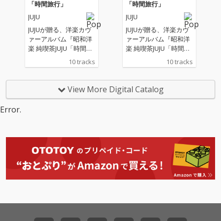
「時間旅行」
「時間旅行」
JUJU
JUJU
JUJUが贈る、洋楽カヴ
JUJUが贈る、洋楽カヴ
ァーアルバム『昭和洋
ァーアルバム『昭和洋
楽 純喫茶JUJU「時間旅
楽 純喫茶JUJU「時間旅
行」』。 “昭和の時代
行」』。 “昭和の時代
10 tracks
10 tracks
に日本で愛された洋
に日本で愛された洋
楽”をテーマに、松任谷
楽”をテーマに、松任谷
正隆プロデュースのも
正隆プロデュースのも
View More Digital Catalog
と、 誰もが心に残る名
と、 誰もが心に残る名
曲たちが、いま、JUJU
曲たちが、いま、JUJU
Error.
の歌声で蘇る。
の歌声で蘇る。