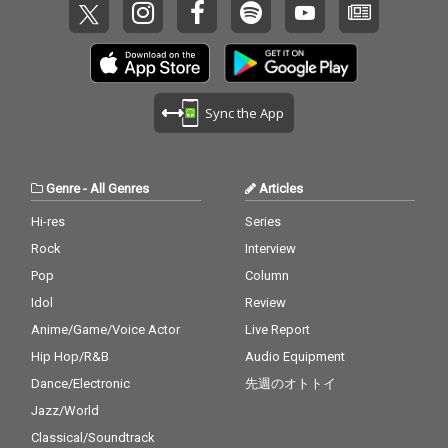
Sync the App
Genre
-
All Genres
Articles
Hi-res
Series
Rock
Interview
Pop
Column
Idol
Review
Anime/Game/Voice Actor
Live Report
Hip Hop/R&B
Audio Equipment
Dance/Electronic
先週のオトトイ
Jazz/World
Classical/Soundtrack