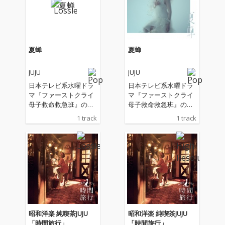
夏蝉
夏蝉
JUJU
JUJU
日本テレビ系水曜ドラ
日本テレビ系水曜ドラ
マ『ファーストクライ
マ『ファーストクライ
母子救命救急班』の主
母子救命救急班』の主
題歌
題歌
1 track
1 track
昭和洋楽 純喫茶JUJU
昭和洋楽 純喫茶JUJU
「時間旅行」
「時間旅行」