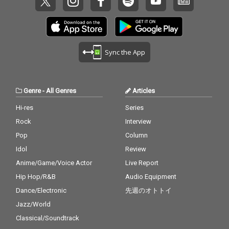
Sync the App
Genre
-
All Genres
Articles
Hi-res
Series
Rock
Interview
Pop
Column
Idol
Review
Anime/Game/Voice Actor
Live Report
Hip Hop/R&B
Audio Equipment
Dance/Electronic
先週のオトトイ
Jazz/World
Classical/Soundtrack