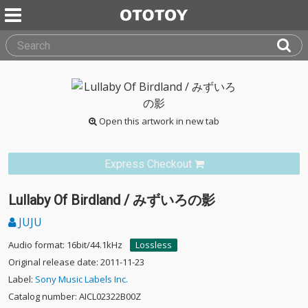
Open this artwork in new tab
Express Checkout
Lullaby Of Birdland / みずいろの影
JUJU
Audio format: 16bit/44.1kHz
Lossless
Original release date: 2011-11-23
Label:
Sony Music Labels Inc.
Catalog number: AICL02322B00Z