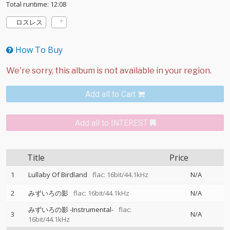
Total runtime: 12:08
ロスレス
How To Buy
Add all to Cart
Add all to INTEREST
Title
Price
1
Lullaby Of Birdland
flac: 16bit/44.1kHz
N/A
2
みずいろの影
flac: 16bit/44.1kHz
N/A
みずいろの影 -Instrumental-
flac:
3
N/A
16bit/44.1kHz