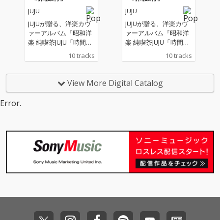
JUJU
JUJU
JUJUが贈る、洋楽カヴ
JUJUが贈る、洋楽カヴ
ァーアルバム『昭和洋
ァーアルバム『昭和洋
楽 純喫茶JUJU「時間旅
楽 純喫茶JUJU「時間旅
行」』。 “昭和の時代
行」』。 “昭和の時代
10 tracks
10 tracks
に日本で愛された洋
に日本で愛された洋
楽”をテーマに、松任谷
楽”をテーマに、松任谷
正隆プロデュースのも
正隆プロデュースのも
View More Digital Catalog
と、 誰もが心に残る名
と、 誰もが心に残る名
曲たちが、いま、JUJU
曲たちが、いま、JUJU
Error.
の歌声で蘇る。
の歌声で蘇る。