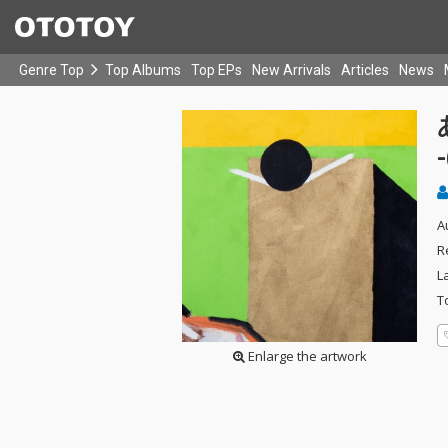
Genre Top
Top Albums
Top EPs
New Arrivals
Articles
News
A
R
L
T
Enlarge the artwork