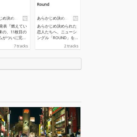
Round
じめ決めら
あらかじめ決めら
人たちへ
れた恋人たちへ
年発表『燃えてい
あらかじめ決められた
来の、11枚目の
恋人たちへ、ニューシ
ムがついに完
ングル「ROUND」をリ
の音像はこれま
リース。 今作はカップ
7 tracks
2 tracks
にタフに!原点回
リングで Dub ver.も収
言えるシネマテ
録。
・ダブアルバム!
キャリアハイと
べき最高傑作を
!