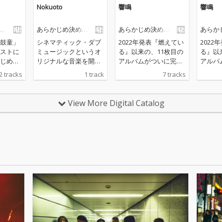
Nokuoto
響鳴
響鳴
ら
あらかじめ決めら
あらかじめ決めら
あらか
れた恋人たちへ
れた恋人たちへ
れた恋
鼓童」
シネマティック・ダブ
2022年発表『燃えてい
2022
ストに
ミュージックというオ
る』以来の、11枚目の
る』以
じめ決
リジナルな音楽を開拓
アルバムがついに完
アルバ
ちへ」
し続ける、真のオリジ
成。その音像はこれま
成。そ
2 tracks
1 track
7 tracks
の響きとノ
ネーター「あらかじめ
で以上にタフに!原点回
で以上
ubサウ
決められた恋人たち
帰とも言えるシネマテ
帰とも
e du
へ」。待望のニューシ
ィック・ダブアルバム!
ィック
View More Digital Catalog
ングル「Nokuoto feat.
まさにキャリアハイと
まさに
静寂が
山内真紀」は、メラン
もいうべき最高傑作を
もいう
らなる
コリックな女性ボーカ
リリース!
リリース
短編映
リストをフィーチャリ
ングしたダークでノイ
生「あ
ジーなブリストルDub
れた恋
サウンド。 これぞシネ
録音作
マティック・ダブミュ
ージック！！！