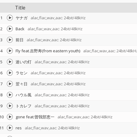
Title
1
ヤナガ
alac,flac,wav,aac: 24bit/48kHz
2
Back
alac,flac,wav,aac: 24bit/48kHz
3
前日
alac,flac,wav,aac: 24bit/48kHz
4
Fly feat.吉野寿(from eastern youth)
alac,flac,wav,aac: 24bit/48kH
5
迷いの灯
alac,flac,wav,aac: 24bit/48kHz
6
ラセン
alac,flac,wav,aac: 24bit/48kHz
7
翌々日
alac,flac,wav,aac: 24bit/48kHz
8
ハウル風
alac,flac,wav,aac: 24bit/48kHz
9
トカレフ
alac,flac,wav,aac: 24bit/48kHz
10
gone feat.曽我部恵一
alac,flac,wav,aac: 24bit/48kHz
11
res
alac,flac,wav,aac: 24bit/48kHz