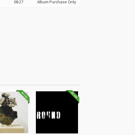
08:27
Album Purchase Only