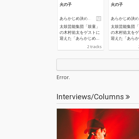
火の子
火の子
あらかじめ決めら
あらかじめ決め
れた恋人たちへ
れた恋人たちへ
太鼓芸能集団「鼓童」
太鼓芸能集団「
の木村佑太をゲストに
の木村佑太をゲ
迎えた「あらかじめ決
迎えた「あらか
められた恋人たちへ」
められた恋人た
2 tracks
New Ep。和の響きとノ
New Ep。和
イジーな重厚dubサウ
イジーな重厚d
ンド。Japanese du
ンド。Japanes
b。 危うい美しさを放
b。 危うい美しさを放
つ「火の子」、静寂が
つ「火の子」、
Error.
灯る「寂光」からなる
灯る「寂光」か
2曲入り12分の短編映
2曲入り12分の
画的物語。 新しいメン
画的物語。 新しいメン
Interviews/Columns
バーを加えた新生「あ
バーを加えた新
らかじめ決められた恋
らかじめ決めら
人たちへ」初の録音作
人たちへ」初の
品です。
品です。