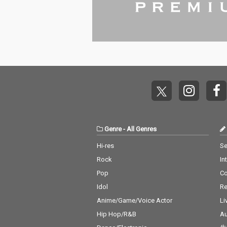
Genre
-
All Genres
Hi-res
Se
Rock
In
Pop
C
Idol
Re
Anime/Game/Voice Actor
Li
Hip Hop/R&B
Au