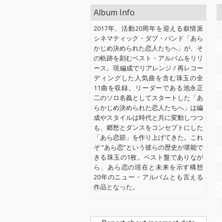
Album Info
2017年、活動20周年を迎える叙情派
シネマティック・ダブ・バンド「あら
かじめ決められた恋人たちへ」が、そ
の軌跡を刻むベスト・アルバムをリリ
ース。現編成でリアレンジ / 再レコー
ディングした人気曲を含む珠玉の全
11曲を収録。リーダーである池永正
二のソロ名義としてスタートした「あ
らかじめ決められた恋人たちへ」は編
成やスタイルは時代と共に変動しつつ
も、郷愁とダンスをコンセプトにした
「あら恋節」を作り上げてきた。これ
ぞ “あら恋”という彼らの歴史が堪能で
きる珠玉の1枚。ベスト盤でありなが
ら、あら恋の現在と未来を示す構想
20年のニュー・アルバムとも言える
作品となった。