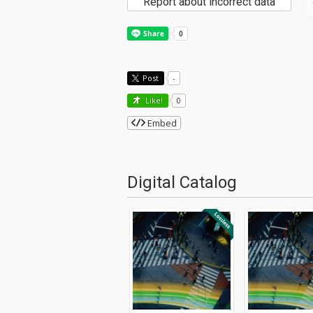
Report about incorrect data
Post
-
Like!
0
Embed
Digital Catalog