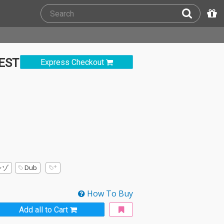
ST
Express Checkout
レゾ
Dub
How To Buy
Add all to Cart