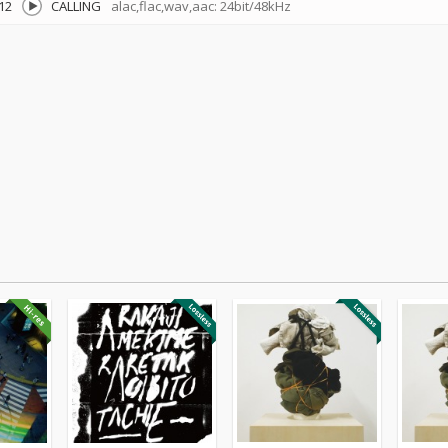
12
CALLING
alac,flac,wav,aac: 24bit/48kHz