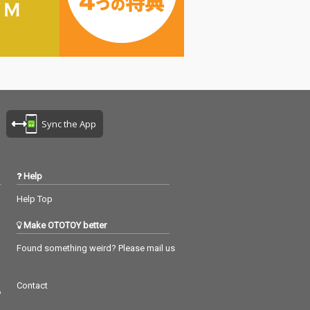
Sync the App
Help
Help Top
Make OTOTOY better
Found something weird? Please mail us
Contact
つ