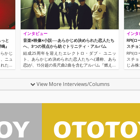
インタビュー
インタ
もっと
音楽×映像×小説──あらかじめ決められた恋人たち
RPI
響鳴』
へ、3つの視点から紡ぐトリニティ・アルバム
スチョ
あらかじ
結成25周年を迎えたエレクトロ・ダブ・ ユニッ
RPI
ら、ニュ
ト、あらかじめ決められた恋人たちへ(通称、あら
スチョ
られた。
恋)が、15分超の長尺曲2曲を含むアルバム『燃えて
じみ株
動を開始
いる』をリリース。今作は、そのサウンドに紐付
ち、2
ティヴと
く形で、映画監督・柴田剛が参加した映像作品
れまで
と、作家・シンテツによる書き…
初期メ
View More Interviews/Columns