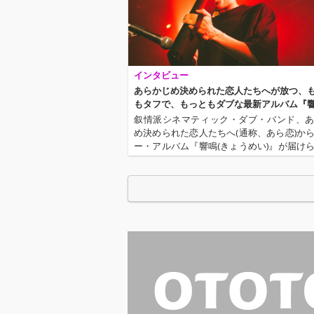
インタビュー
あらかじめ決められた恋人たちへが放つ、
もタフで、もっともダブな最新アルバム『
叙情派シネマティック・ダブ・バンド、
め決められた恋人たちへ(通称、あら恋)か
ー・アルバム『響鳴(きょうめい)』が届け
今作で鳴らされているのは、あら恋が活
して以来、常に大切にしてきた "オルタナ
してのダブ" だ。原点と…