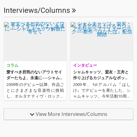
Interviews/Columns
コラム
インタビュー
愛すべき邪気のないアウトサイ
シャムキャッツ、盟友・王舟と
ダーたちよ、永遠に──シャムキ
作り上げるカジュアルなポッ
ャッツ解散に寄せて
プ・ミュージック──新作『はな
2009年のデビュー以降、作品ご
2009年、1stアルバム『はし
たば』配信開始
とにさまざまな音楽性に挑戦
け』でデビューを果たした、シ
し、オルタナティヴ・ロックの
ャムキャッツ。今年活動10周年
可能性を探り続けたシャムキャ
を迎え、そのソングライティン
ッツが解散を発表した。昨年10
グはさらに円熟味が出てきた彼
周年を迎え、新木場スタジオコ
ら。盟友、王舟を共同プロデュ
View More Interviews/Columns
ーストでのライヴを超満員のな
ーサーに迎えた新作『はなた
か成功させ、さらなる活躍を期
ば』では、歌詞、サウンド、
待する中での一報。彼らから
歌、どこをとっても、まさに彼
の…
ら…