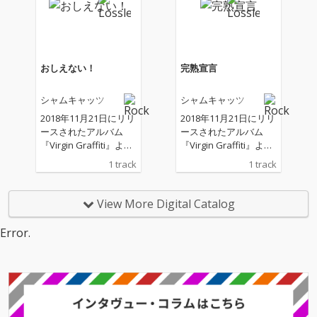
ル、さらに存在感を増
した各種シンセサイザ
ーのヴィヴィッドな音
像、それら全てにシャ
ムキャッツの現在の姿
おしえない！
完熟宣言
が鮮やかに映し出され
ている。
シャムキャッツ
シャムキャッツ
2018年11月21日にリリ
2018年11月21日にリリ
ースされたアルバム
ースされたアルバム
『Virgin Graffiti』より
『Virgin Graffiti』より
「おしえない！」を配
「完熟宣言」を配信限
1 track
1 track
信限定でシングルカッ
定でシングルカット。
ト。 アコースティック
バンド史上初めてメン
ギターのアルペジオと
バー全員でボーカルを
View More Digital Catalog
エレキギターのリヴァ
とるこの楽曲は、チー
ーブが現実と夢の狭間
ムを離れたスタッフに
Error.
の幻想世界を描き出
向けられて制作され
し、心地の良いリズム
た。 世の中の人が感じ
がそれをゆっくりと動
ている、当たり前だっ
かしていく。
た色々なことが徐々に
無くなっていく喪失感
の中で、シャムキャッ