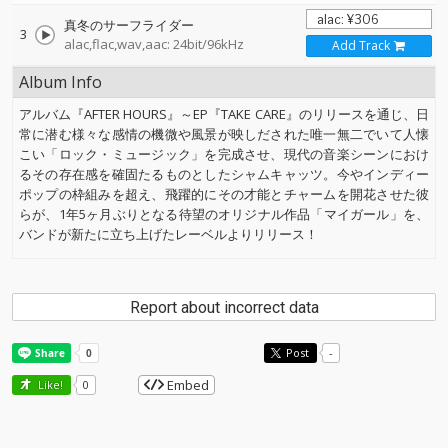
真冬のサーフライダー
3
alac,flac,wav,aac: 24bit/96kHz
Add Track
Album Info
アルバム『AFTER HOURS』～EP『TAKE CARE』のリリースを通じ、日
常に潜む様々な感情の機微や風景が映しだされた唯一無二でいて人懐
こい「ロック・ミュージック」を完成させ、現代の音楽シーンにおけ
るその存在感を確固たるものとしたシャムキャッツ。今やインディー
ポップの枠組みを超え、飛躍的にその才能とチャームを開花させた彼
らが、1年5ヶ月ぶりとなる待望のオリジナル作品「マイガール」を、
バンドが新たに立ち上げたレーベルよりリリース！
Report about incorrect data
Post
-
Embed
Like!
0