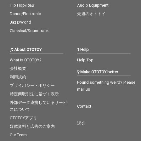
Hip Hop/R&B
Audio Equipment
Dance/Electronic
先週のオトトイ
Jazz/World
Classical/Soundtrack
About OTOTOY
Help
What is OTOTOY?
Help Top
会社概要
Make OTOTOY better
利用規約
Found something weird? Please
プライバシー・ポリシー
mail us
特定商取引法に基づく表示
外部データ連携しているサービ
Contact
スについて
OTOTOYアプリ
退会
媒体資料と広告のご案内
Our Team