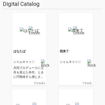
Digital Catalog
はなたば
我来了
シャムキャッツ
シャムキャッツ
共同プロデュースに王
舟を迎えた本作。とき
に円熟味すら感じさせ
るソングライティング
5 tracks
1 track
と更にふくよかな詩情
を増したリリック、キ
ャッチーなリフレイン
を伴いながら軽やかに
ロックするアンサンブ