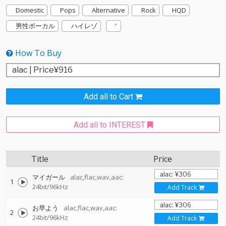
Domestic
Pops
Alternative
Rock
HQD
男性ボーカル
ハイレゾ
How To Buy
Add all to Cart
Add all to INTEREST
Title
Price
マイガール
alac,flac,wav,aac:
1
24bit/96kHz
Add Track
お早よう
alac,flac,wav,aac:
2
24bit/96kHz
Add Track