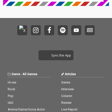
ツは「それでもやって
いこうぜ」とエールを
送り続ける。
Sync the App
Genre
-
All Genres
Articles
Hi-res
Series
Rock
Interview
Pop
Column
Idol
Review
Anime/Game/Voice Actor
Live Report