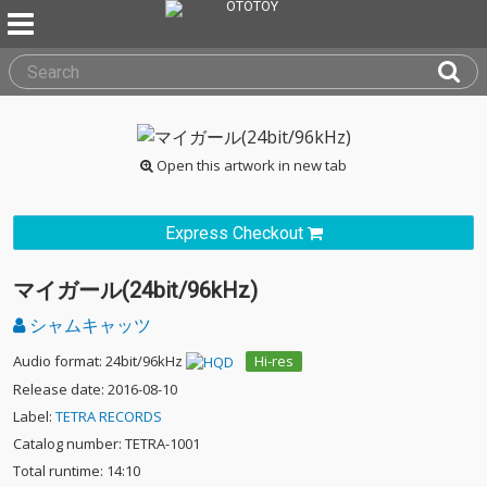
Open this artwork in new tab
Express Checkout
マイガール(24bit/96kHz)
シャムキャッツ
Audio format: 24bit/96kHz
Hi-res
Release date: 2016-08-10
Label:
TETRA RECORDS
Catalog number: TETRA-1001
Total runtime: 14:10