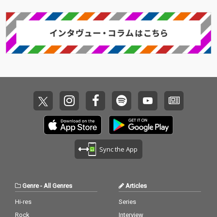
先行シングル「Poolgi
た。 先行シングル第1弾「さよ
ングと歌詞世界。オル
なら感染対策」のポニーの
タナティブ・ロック、
ネオアコ、フォーク・
ロックetc.これまで彼
らが自らの音楽に混ぜ
合わせてきたそれらを
より深く消化しつつ、
時にハウス・ミュージ
ックやオルタナティブ
R&Bまでもを射程に捉
えたような、今こそ、
そしてこの先も長く聴
かれるであろうバラエ
ティに富む軽やかな傑
作が完成！何かを失う
こと、さよならをする
Sync the App
こと、つい逃避してし
まいたくなること...
日々もたげて来るそん
なことを、とりあえず
Genre
-
All Genres
Articles
は音楽という壁に、心
の赴くままスケッチし
Hi-res
Series
てみよう。その落書き
Rock
Interview