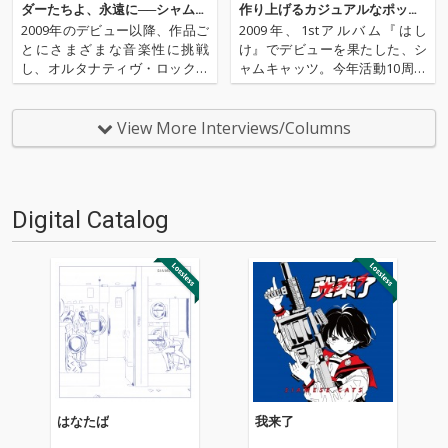
ダーたちよ、永遠に──シャムキ
作り上げるカジュアルなポッ
ャッツ解散に寄せて
プ・ミュージック──新作『はな
2009年のデビュー以降、作品ご
2009年、1stアルバム『はし
たば』配信開始
とにさまざまな音楽性に挑戦
け』でデビューを果たした、シ
し、オルタナティヴ・ロックの
ャムキャッツ。今年活動10周年
可能性を探り続けたシャムキャ
を迎え、そのソングライティン
ッツが解散を発表した。昨年10
グはさらに円熟味が出てきた彼
周年を迎え、新木場スタジオコ
ら。盟友、王舟を共同プロデュ
View More Interviews/Columns
ーストでのライヴを超満員のな
ーサーに迎えた新作『はなた
か成功させ、さらなる活躍を期
ば』では、歌詞、サウンド、
待する中での一報。彼らから
歌、どこをとっても、まさに彼
の…
ら…
Digital Catalog
はなたば
我来了