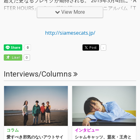
超えた更なるブレイクが期待される。 2015年3月4日に『A
FTER HOURS』の“その後”を描いたニューミニアルバム『T
View More
AKE CARE』をリリース。全国6箇所のワンマンツアーを開
催。
http://siamesecats.jp/
Post
-
0
Like!
Interviews/Columns
コラム
インタビュー
愛すべき邪気のないアウトサイ
シャムキャッツ、盟友・王舟と