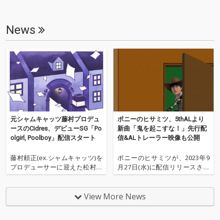
ディー・ロックの最も
みずみずしい形を聴か
せ続きてきた彼らが、
News
今再び自らの興味と純
真の湧き出るまま、多
様な「今の音楽」を
「成熟したジュブナイ
ル」とでもいうべき筆
致で描き出す。 ヴァ
ーサイタルなプレイで
自在な筆致のリズムを
書き込んでいく大塚の
ベース、個性を維持し
元シャムキャッツ藤村プロデュ
ポニーのヒサミツ、5thALより
つつも繊細さと力強さ
ースのCidres、デビューSG「Po
新曲「鬼を起こすな！」先行配
のバランスを更に増し
olgirl, Poolboy」配信スタート
信&ALトレーラー映像も公開
た藤村のドラム、各曲
を牽引しながらその魅
藤村頼正(ex.シャムキャッツ)を
ポニーのヒサミツが、2023年9
力を最大限に引き出す
プロデューサーに迎えた松村諒
月27日(水)に配信リリースされ
フレーズを配していく
のソロ・プロジェクト、Cidres
る自身の本格活動10周年を飾る
菅原のギター、前作で
(シードルズ)がデビュー。 そし
5枚目のアルバム『ほうむめい
の練達を経て今一度好
て、3月21日に1stアルバム『Yo
ど・かうぼうい』より、先行シ
View More News
奇心に満ちた冒険に飛
urland(ユアランド)』がリリー
ングル第2弾「鬼を起こす
び込んでいくような夏
スされる。そのアルバムからの
な！」を本日配信リリースし
目のソング・ライティ