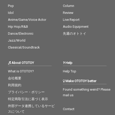
はきっと、今までだれ
Pop
Column
も見たことのないよう
な、そして一度見たな
Idol
Review
らばきっと心の何処か
Anime/Game/Voice Actor
Live Report
に触れてくれる素敵な
グラフィティになるは
Hip Hop/R&B
Audio Equipment
ずだから。今日も僕た
Dance/Electronic
先週のオトトイ
ちと遊んでよ、シャム
キャッツ！
Jazz/World
Classical/Soundtrack
About OTOTOY
Help
What is OTOTOY?
Help Top
会社概要
Make OTOTOY better
利用規約
Found something weird? Please
プライバシー・ポリシー
mail us
特定商取引法に基づく表示
外部データ連携しているサービ
Contact
スについて