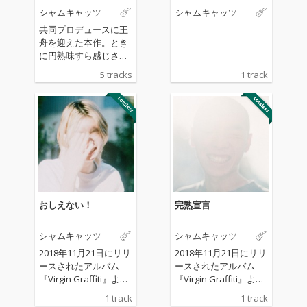
シャムキャッツ
シャムキャッツ
共同プロデュースに王
舟を迎えた本作。とき
に円熟味すら感じさせ
るソングライティング
5 tracks
1 track
と更にふくよかな詩情
を増したリリック、キ
ャッチーなリフレイン
を伴いながら軽やかに
ロックするアンサンブ
ル、さらに存在感を増
した各種シンセサイザ
ーのヴィヴィッドな音
像、それら全てにシャ
ムキャッツの現在の姿
おしえない！
完熟宣言
が鮮やかに映し出され
ている。
シャムキャッツ
シャムキャッツ
2018年11月21日にリリ
2018年11月21日にリリ
ースされたアルバム
ースされたアルバム
『Virgin Graffiti』より
『Virgin Graffiti』より
「おしえない！」を配
「完熟宣言」を配信限
1 track
1 track
信限定でシングルカッ
定でシングルカット。