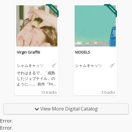
ト。 アコースティック
バンド史上初めてメン
ギターのアルペジオと
バー全員でボーカルを
エレキギターのリヴァ
とるこの楽曲は、チー
ーブが現実と夢の狭間
ムを離れたスタッフに
の幻想世界を描き出
向けられて制作され
し、心地の良いリズム
た。 世の中の人が感じ
がそれをゆっくりと動
ている、当たり前だっ
かしていく。
た色々なことが徐々に
無くなっていく喪失感
Virgin Graffiti
MODELS
の中で、シャムキャッ
ツは「それでもやって
シャムキャッツ
シャムキャッツ
いこうぜ」とエールを
送り続ける。
それはまるで、「成熟
したジュブナイル」の
ように......。前作『Frie
nds Again』で、ソン
13 tracks
3 tracks
グ・ライティング、ア
ンサンブルともに滋養
とシンプリシティを究
View More Digital Catalog
めた“プレーン・ロッ
ク”を奏でたシャムキャ
Error.
ッツ。デビュー以来の
Error.
その時々においてイン