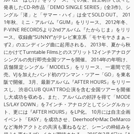
発表したCD-R作品「DEMO SINGLE SERIES」(全3作)、シ
ングル「渚」と「サマー・ハイ」は全てSOLD OUT。 201
1年秋、ミニ・アルバム『GUM』をリリース。 2012年冬、
P-VINE RECORDSより2ndアルバム『たからじま』をリリ
ース。収録曲“SUNNY”がテレビ東京系「モヤモヤさまぁ～
ず2」のエンディング曲に起用される。 2013年、夏から秋
にかけてTurntable Filmsとのスプリット12インチアナログ
シングルの先行即売全国ツアーを開催。 2014年の年明け、
店舗限定シングル「MODELS」をリリース、一週間で完
売。VJを加えたバンド初のワンマン・ツアー「GO」を東名
阪で開催。 3月、最新アルバム『AFTER HOURS』をリリー
スし、渋谷CLUB QUATTRO公演を含む全国ツアーを開催
し大成功を収める。また、アルバムの好評を得て「MODE
LS/LAY DOWN」を7インチ・アナログとしてシングルカッ
ト、更には『AFTER HOURS』をLP化。 10月には自主企画
イベント「EASY」を成功させ、DeerhoofやMac DeMarco
など海外アクトとの共演も重ねるなど、シーンの枠組みを