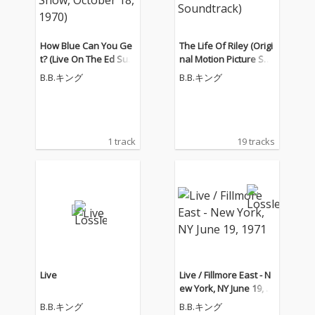
How Blue Can You Ge
The Life Of Riley (Origi
t? (Live On The Ed Sulli
nal Motion Picture Sou
van Show, October 18,
ndtrack)
B.B.キング
B.B.キング
1970)
1 track
19 tracks
Live
Live / Fillmore East - N
ew York, NY June 19, 1
971
B.B.キング
B.B.キング