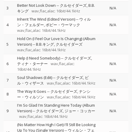
Better Not Look Down
--
クルセイダーズ
B.B.
3
N/A
キング
wav,flac,alac: 16bit/44.1kHz
Inherit The Wind (Edited Version)
--
ウィル
4
ン・フェルダー
ボビー・ウーマック
N/A
wav,flac,alac: 16bit/44.1kHz
Hold On (I Feel Our Love Is Changing) (Album
5
Version)
--
B.B.キング
クルセイダーズ
N/A
wav,flac,alac: 16bit/44.1kHz
Help (I Need Somebody)
--
クルセイダーズ
6
ティナ・ターナー
wav,flac,alac:
N/A
16bit/44.1kHz
Soul Shadows (Edit)
--
クルセイダーズ
ビ
7
N/A
ル・ウィザース
wav,flac,alac: 16bit/44.1kHz
The Way It Goes
--
クルセイダーズ
ナンシ
8
N/A
ー・ウィルソン
wav,flac,alac: 16bit/44.1kHz
I'm So Glad I'm Standing Here Today (Album
9
Version)
--
クルセイダーズ
ジョー・コッカー
N/A
wav,flac,alac: 16bit/44.1kHz
(No Matter How High I Get) I'll Still Be Looking
Up To You (Single Version)
--
ウィルン・フェ