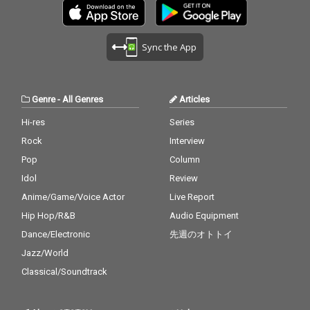
Sync the App
Genre
-
All Genres
Articles
Hi-res
Series
Rock
Interview
Pop
Column
Idol
Review
Anime/Game/Voice Actor
Live Report
Hip Hop/R&B
Audio Equipment
Dance/Electronic
先週のオトトイ
Jazz/World
Classical/Soundtrack