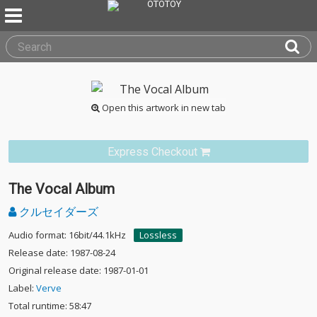
Open this artwork in new tab
Express Checkout
The Vocal Album
クルセイダーズ
Audio format: 16bit/44.1kHz
Lossless
Release date: 1987-08-24
Original release date: 1987-01-01
Label:
Verve
Total runtime: 58:47