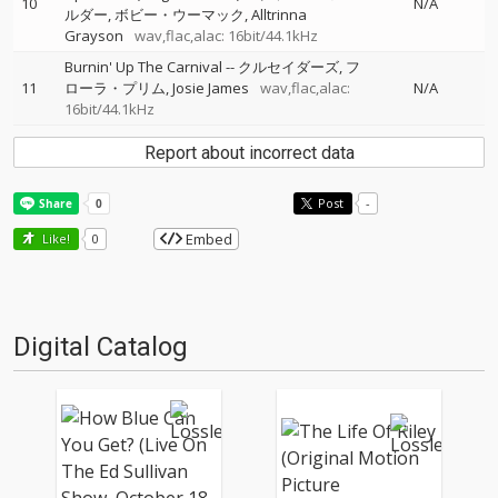
10
N/A
ルダー
ボビー・ウーマック
Alltrinna
Grayson
wav,flac,alac: 16bit/44.1kHz
Burnin' Up The Carnival
--
クルセイダーズ
フ
11
ローラ・プリム
Josie James
wav,flac,alac:
N/A
16bit/44.1kHz
Report about incorrect data
Post
-
Embed
Like!
0
Digital Catalog