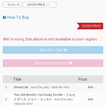
ロスレス
GOOD PRICE
How To Buy
GOOD PRICE!
Add all to Cart
Add all to INTEREST
Title
Price
1
Street Life
wav,flac,alac: 16bit/44.1kHz
N/A
This Old World's Too Funky For Me
--
クルセ
2
イダーズ
ジョー・コッカー
wav,flac,alac:
N/A
16bit/44.1kHz